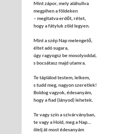
Mint zápor, mely aláhullva
megpihen a földeken
– megitatva erdőt, rétet,
hogy a fátyluk zöld legyen.
Mint a szép Nap melengető,
éltet adó sugara,
úgy ragyogsz be mosolyoddal,
s bocsátasz majd utamra.
Te táplálod testem, lelkem,
s tudd meg, nagyon szeretlek!
Boldog vagyok, édesanyám,
hogy a fiad (lányod) lehetek.
Te vagy szín a szivárványban,
te vagy a Hold, meg a Nap…
ölelj át most édesanyám