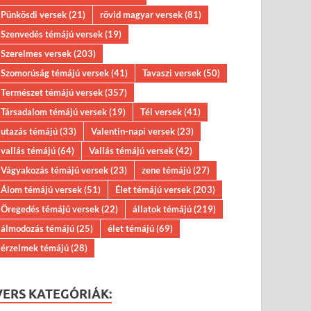
Pünkösdi versek
(21)
rövid magyar versek
(81)
Szenvedés témájú versek
(19)
Szerelmes versek
(203)
Szomorúság témájú versek
(41)
Tavaszi versek
(50)
Természet témájú versek
(357)
Társadalom témájú versek
(19)
Tél versek
(41)
utazás témájú
(33)
Valentin-napi versek
(23)
vallás témájú
(64)
Vallás témájú versek
(42)
Vágyakozás témájú versek
(23)
zene témájú
(27)
Álom témájú versek
(51)
Élet témájú versek
(203)
Öregedés témájú versek
(22)
állatok témájú
(219)
álmodozás témájú
(25)
élet témájú
(69)
érzelmek témájú
(28)
VERS KATEGÓRIÁK: