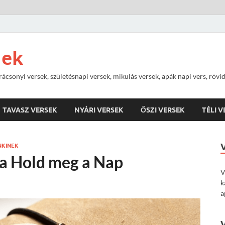
nek
rácsonyi versek, születésnapi versek, mikulás versek, apák napi vers, rövi
TAVASZ VERSEK
NYÁRI VERSEK
ŐSZI VERSEK
TÉLI 
NKINEK
 a Hold meg a Nap
V
k
a