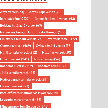
Anya versek
(74)
Anyák napi versek
(78)
barátság témájú
(27)
Betegség témájú versek
(43)
Boldogság témájú versek
(63)
bölcsesség témájú
(40)
család témájú
(19)
Emlékezés témájú versek
(27)
gyermek témájú
(72)
Gyermekversek
(469)
Gyász témájú versek
(38)
Halál témájú versek
(232)
Hazafias versek
(20)
Hosszú versek
(141)
humor témájú
(56)
Ima témájú versek
(19)
irodalom témájú
(21)
Játék témájú versek
(23)
Kedvesemnek témájú versek
(26)
kötelező versek
(23)
kötelező versek álltalános iskolában
(19)
Legszebb magyar versek
(38)
Mindennapok témájú versek
(245)