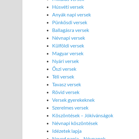
Húsvéti versek
Anyák napi versek
Pünkösdi versek
Ballagásra versek
Névnapi versek
Külföldi versek
Magyar versek
Nyári versek
Őszi versek
Téli versek
Tavasz versek
Rövid versek
Versek gyerekeknek
Szerelmes versek
Köszöntések – Jókívánságok
Névnapi köszöntések
Idézetek lapja
Neved napja – Névnapok