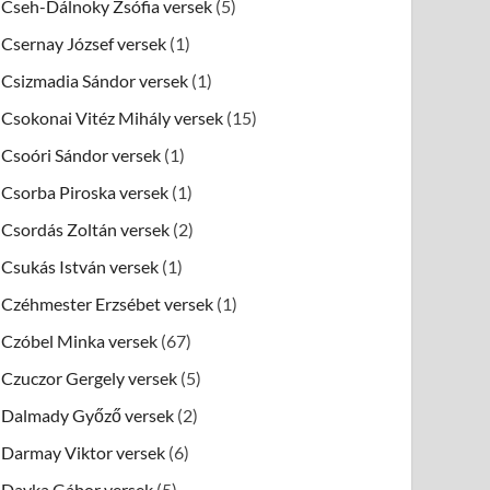
Cseh-Dálnoky Zsófia versek
(5)
Csernay József versek
(1)
Csizmadia Sándor versek
(1)
Csokonai Vitéz Mihály versek
(15)
Csoóri Sándor versek
(1)
Csorba Piroska versek
(1)
Csordás Zoltán versek
(2)
Csukás István versek
(1)
Czéhmester Erzsébet versek
(1)
Czóbel Minka versek
(67)
Czuczor Gergely versek
(5)
Dalmady Győző versek
(2)
Darmay Viktor versek
(6)
Dayka Gábor versek
(5)