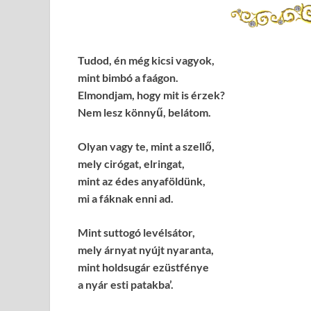
Tudod, én még kicsi vagyok,
mint bimbó a faágon.
Elmondjam, hogy mit is érzek?
Nem lesz könnyű, belátom.
Olyan vagy te, mint a szellő,
mely cirógat, elringat,
mint az édes anyaföldünk,
mi a fáknak enni ad.
Mint suttogó levélsátor,
mely árnyat nyújt nyaranta,
mint holdsugár ezüstfénye
a nyár esti patakba’.