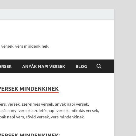
d versek, vers mindenkinek.
VERSEK
ANYÁK NAPI VERSEK
BLOG
VERSEK MINDENKINEK
ers, versek, szerelmes versek, anyák napi versek,
arácsonyi versek, születésnapi versek, mikulás versek,
pák napi vers, rövid versek, vers mindenkinek.
VERSEK MINDENKINEK: