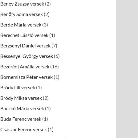
Beney Zsuzsa versek
(2)
Benőfy Soma versek
(2)
Berde Mária versek
(3)
Berechet László versek
(1)
Berzsenyi Dániel versek
(7)
Bessenyei György versek
(6)
Bezerédj Amália versek
(16)
Bornemisza Péter versek
(1)
Bródy Lili versek
(1)
Bródy Miksa versek
(2)
Buczkó Mária versek
(1)
Buda Ferenc versek
(1)
Császár Ferenc versek
(1)