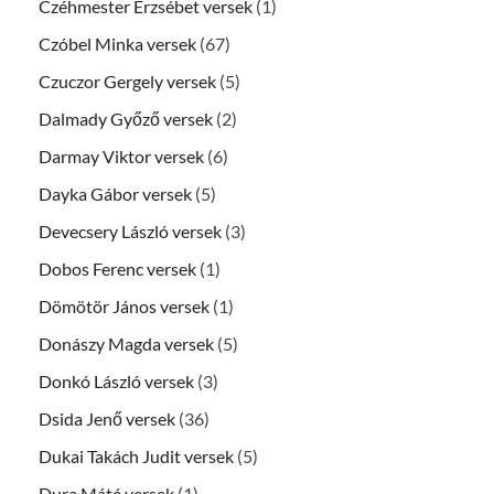
Czéhmester Erzsébet versek
(1)
Czóbel Minka versek
(67)
Czuczor Gergely versek
(5)
Dalmady Győző versek
(2)
Darmay Viktor versek
(6)
Dayka Gábor versek
(5)
Devecsery László versek
(3)
Dobos Ferenc versek
(1)
Dömötör János versek
(1)
Donászy Magda versek
(5)
Donkó László versek
(3)
Dsida Jenő versek
(36)
Dukai Takách Judit versek
(5)
Dura Máté versek
(1)