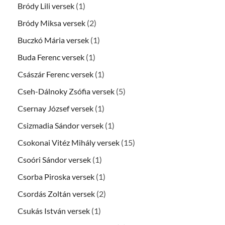
Bródy Lili versek
(1)
Bródy Miksa versek
(2)
Buczkó Mária versek
(1)
Buda Ferenc versek
(1)
Császár Ferenc versek
(1)
Cseh-Dálnoky Zsófia versek
(5)
Csernay József versek
(1)
Csizmadia Sándor versek
(1)
Csokonai Vitéz Mihály versek
(15)
Csoóri Sándor versek
(1)
Csorba Piroska versek
(1)
Csordás Zoltán versek
(2)
Csukás István versek
(1)