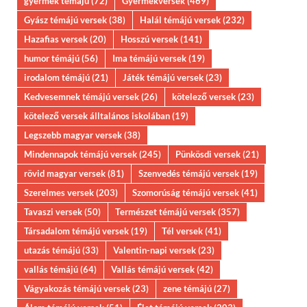
gyermek témájú
(72)
Gyermekversek
(469)
Gyász témájú versek
(38)
Halál témájú versek
(232)
Hazafias versek
(20)
Hosszú versek
(141)
humor témájú
(56)
Ima témájú versek
(19)
irodalom témájú
(21)
Játék témájú versek
(23)
Kedvesemnek témájú versek
(26)
kötelező versek
(23)
kötelező versek álltalános iskolában
(19)
Legszebb magyar versek
(38)
Mindennapok témájú versek
(245)
Pünkösdi versek
(21)
rövid magyar versek
(81)
Szenvedés témájú versek
(19)
Szerelmes versek
(203)
Szomorúság témájú versek
(41)
Tavaszi versek
(50)
Természet témájú versek
(357)
Társadalom témájú versek
(19)
Tél versek
(41)
utazás témájú
(33)
Valentin-napi versek
(23)
vallás témájú
(64)
Vallás témájú versek
(42)
Vágyakozás témájú versek
(23)
zene témájú
(27)