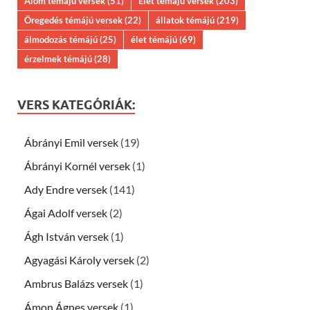
Álom témájú versek
(51)
Élet témájú versek
(203)
Öregedés témájú versek
(22)
állatok témájú
(219)
álmodozás témájú
(25)
élet témájú
(69)
érzelmek témájú
(28)
VERS KATEGÓRIÁK:
Ábrányi Emil versek
(19)
Ábrányi Kornél versek
(1)
Ady Endre versek
(141)
Ágai Adolf versek
(2)
Ágh István versek
(1)
Agyagási Károly versek
(2)
Ambrus Balázs versek
(1)
Ámon Ágnes versek
(1)