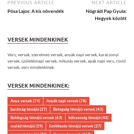
PREVIOUS ARTICLE
NEXT ARTICLE
Pósa Lajos: A kis növendék
Nógrádi Pap Gyula:
Hegyek között
VERSEK MINDENKINEK
Vers, versek, szerelmes versek, anyák napi versek, karácsonyi
versek, születésnapi versek, mikulás versek, apák napi vers, rövid
versek, vers mindenkinek.
VERSEK MINDENKINEK:
Anya versek
(74)
Anyák napi versek
(78)
barátság témájú
(27)
Betegség témájú versek
(43)
Boldogság témájú versek
(63)
bölcsesség témájú
(40)
család témájú
(19)
Emlékezés témájú versek
(27)