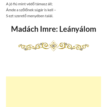
A jó fiú mint védő támasz áll;
Ámde a szőlőnek súgár is kell –
S ezt szerető menyében talál.
Madách Imre: Leányálom