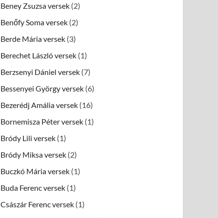
Beney Zsuzsa versek
(2)
Benőfy Soma versek
(2)
Berde Mária versek
(3)
Berechet László versek
(1)
Berzsenyi Dániel versek
(7)
Bessenyei György versek
(6)
Bezerédj Amália versek
(16)
Bornemisza Péter versek
(1)
Bródy Lili versek
(1)
Bródy Miksa versek
(2)
Buczkó Mária versek
(1)
Buda Ferenc versek
(1)
Császár Ferenc versek
(1)