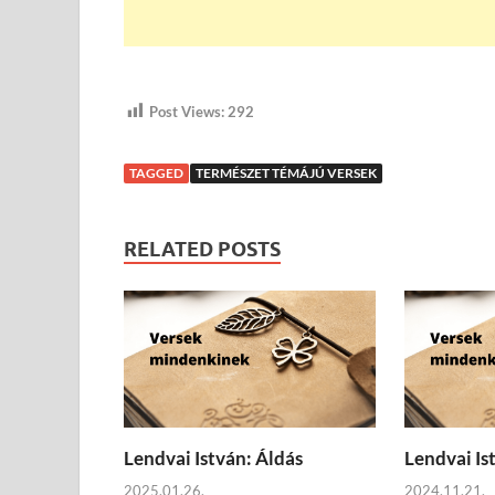
Post Views:
292
TAGGED
TERMÉSZET TÉMÁJÚ VERSEK
RELATED POSTS
Lendvai István: Áldás
Lendvai Is
2025.01.26.
2024.11.21.