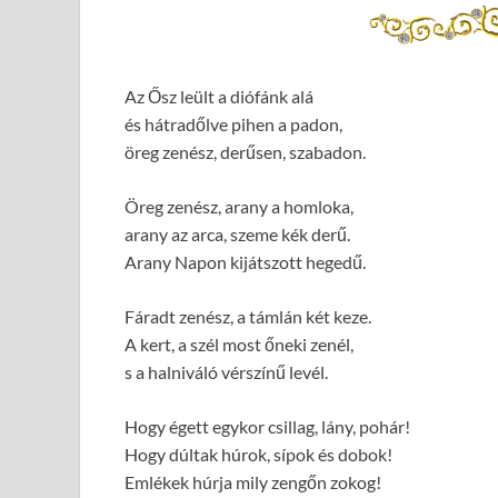
Az Ősz leült a diófánk alá
és hátradőlve pihen a padon,
öreg zenész, derűsen, szabadon.
Öreg zenész, arany a homloka,
arany az arca, szeme kék derű.
Arany Napon kijátszott hegedű.
Fáradt zenész, a támlán két keze.
A kert, a szél most őneki zenél,
s a halniváló vérszínű levél.
Hogy égett egykor csillag, lány, pohár!
Hogy dúltak húrok, sípok és dobok!
Emlékek húrja mily zengőn zokog!