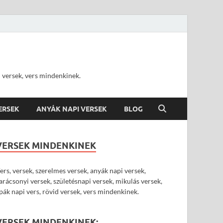
d versek, vers mindenkinek.
VERSEK
ANYÁK NAPI VERSEK
BLOG
VERSEK MINDENKINEK
ers, versek, szerelmes versek, anyák napi versek,
arácsonyi versek, születésnapi versek, mikulás versek,
pák napi vers, rövid versek, vers mindenkinek.
VERSEK MINDENKINEK: