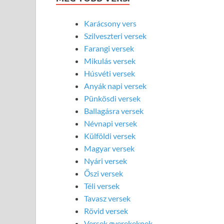
Karácsony vers
Szilveszteri versek
Farangi versek
Mikulás versek
Húsvéti versek
Anyák napi versek
Pünkösdi versek
Ballagásra versek
Névnapi versek
Külföldi versek
Magyar versek
Nyári versek
Őszi versek
Téli versek
Tavasz versek
Rövid versek
Versek gyerekeknek