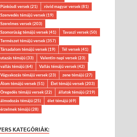
Pünkösdi versek
(21)
rövid magyar versek
(81)
Szenvedés témájú versek
(19)
Szerelmes versek
(203)
Szomorúság témájú versek
(41)
Tavaszi versek
(50)
Természet témájú versek
(357)
Társadalom témájú versek
(19)
Tél versek
(41)
utazás témájú
(33)
Valentin-napi versek
(23)
vallás témájú
(64)
Vallás témájú versek
(42)
Vágyakozás témájú versek
(23)
zene témájú
(27)
Álom témájú versek
(51)
Élet témájú versek
(203)
Öregedés témájú versek
(22)
állatok témájú
(219)
álmodozás témájú
(25)
élet témájú
(69)
érzelmek témájú
(28)
VERS KATEGÓRIÁK: