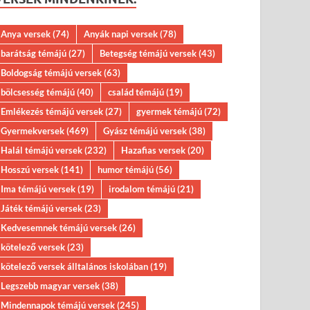
Anya versek
(74)
Anyák napi versek
(78)
barátság témájú
(27)
Betegség témájú versek
(43)
Boldogság témájú versek
(63)
bölcsesség témájú
(40)
család témájú
(19)
Emlékezés témájú versek
(27)
gyermek témájú
(72)
Gyermekversek
(469)
Gyász témájú versek
(38)
Halál témájú versek
(232)
Hazafias versek
(20)
Hosszú versek
(141)
humor témájú
(56)
Ima témájú versek
(19)
irodalom témájú
(21)
Játék témájú versek
(23)
Kedvesemnek témájú versek
(26)
kötelező versek
(23)
kötelező versek álltalános iskolában
(19)
Legszebb magyar versek
(38)
Mindennapok témájú versek
(245)