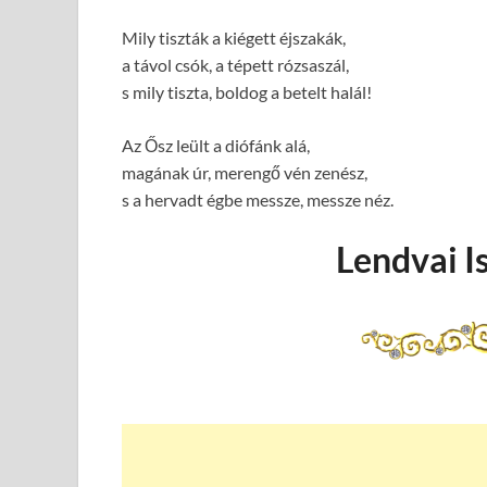
Mily tiszták a kiégett éjszakák,
a távol csók, a tépett rózsaszál,
s mily tiszta, boldog a betelt halál!
Az Ősz leült a diófánk alá,
magának úr, merengő vén zenész,
s a hervadt égbe messze, messze néz.
Lendvai I