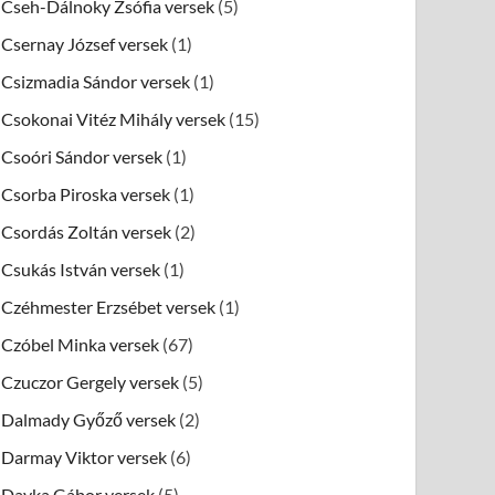
Cseh-Dálnoky Zsófia versek
(5)
Csernay József versek
(1)
Csizmadia Sándor versek
(1)
Csokonai Vitéz Mihály versek
(15)
Csoóri Sándor versek
(1)
Csorba Piroska versek
(1)
Csordás Zoltán versek
(2)
Csukás István versek
(1)
Czéhmester Erzsébet versek
(1)
Czóbel Minka versek
(67)
Czuczor Gergely versek
(5)
Dalmady Győző versek
(2)
Darmay Viktor versek
(6)
Dayka Gábor versek
(5)