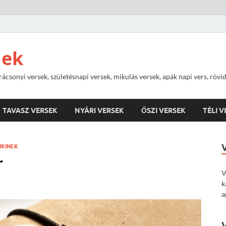
nek
rácsonyi versek, születésnapi versek, mikulás versek, apák napi vers, rövi
TAVASZ VERSEK
NYÁRI VERSEK
ŐSZI VERSEK
TÉLI 
NKINEK
r
V
k
a