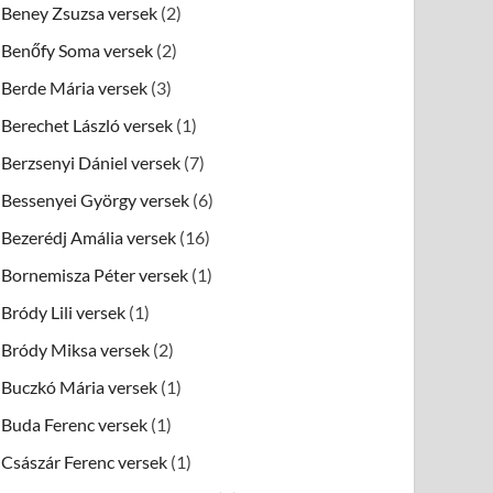
Beney Zsuzsa versek
(2)
Benőfy Soma versek
(2)
Berde Mária versek
(3)
Berechet László versek
(1)
Berzsenyi Dániel versek
(7)
Bessenyei György versek
(6)
Bezerédj Amália versek
(16)
Bornemisza Péter versek
(1)
Bródy Lili versek
(1)
Bródy Miksa versek
(2)
Buczkó Mária versek
(1)
Buda Ferenc versek
(1)
Császár Ferenc versek
(1)