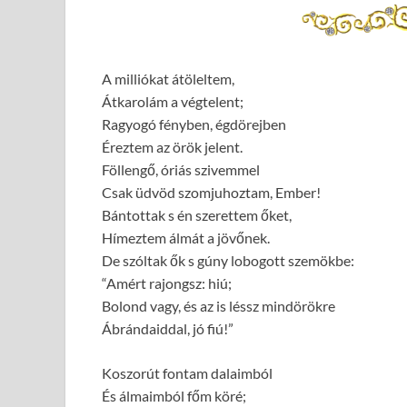
A milliókat átöleltem,
Átkarolám a végtelent;
Ragyogó fényben, égdörejben
Éreztem az örök jelent.
Föllengő, óriás szivemmel
Csak üdvöd szomjuhoztam, Ember!
Bántottak s én szerettem őket,
Hímeztem álmát a jövőnek.
De szóltak ők s gúny lobogott szemökbe:
“Amért rajongsz: hiú;
Bolond vagy, és az is léssz mindörökre
Ábrándaiddal, jó fiú!”
Koszorút fontam dalaimból
És álmaimból főm köré;