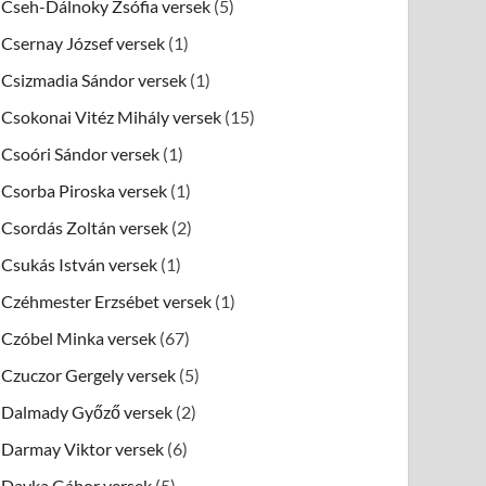
Cseh-Dálnoky Zsófia versek
(5)
Csernay József versek
(1)
Csizmadia Sándor versek
(1)
Csokonai Vitéz Mihály versek
(15)
Csoóri Sándor versek
(1)
Csorba Piroska versek
(1)
Csordás Zoltán versek
(2)
Csukás István versek
(1)
Czéhmester Erzsébet versek
(1)
Czóbel Minka versek
(67)
Czuczor Gergely versek
(5)
Dalmady Győző versek
(2)
Darmay Viktor versek
(6)
Dayka Gábor versek
(5)