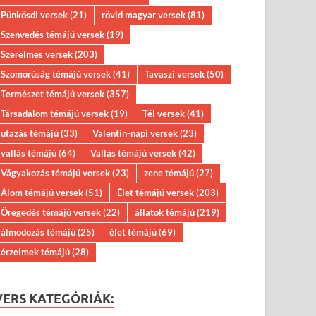
Pünkösdi versek
(21)
rövid magyar versek
(81)
Szenvedés témájú versek
(19)
Szerelmes versek
(203)
Szomorúság témájú versek
(41)
Tavaszi versek
(50)
Természet témájú versek
(357)
Társadalom témájú versek
(19)
Tél versek
(41)
utazás témájú
(33)
Valentin-napi versek
(23)
vallás témájú
(64)
Vallás témájú versek
(42)
Vágyakozás témájú versek
(23)
zene témájú
(27)
Álom témájú versek
(51)
Élet témájú versek
(203)
Öregedés témájú versek
(22)
állatok témájú
(219)
álmodozás témájú
(25)
élet témájú
(69)
érzelmek témájú
(28)
VERS KATEGÓRIÁK: