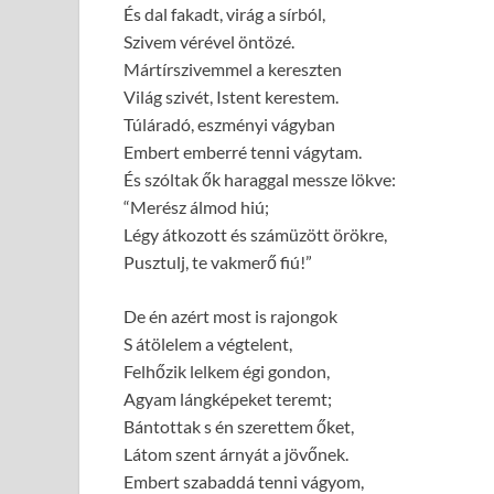
És dal fakadt, virág a sírból,
Szivem vérével öntözé.
Mártírszivemmel a kereszten
Világ szivét, Istent kerestem.
Túláradó, eszményi vágyban
Embert emberré tenni vágytam.
És szóltak ők haraggal messze lökve:
“Merész álmod hiú;
Légy átkozott és számüzött örökre,
Pusztulj, te vakmerő fiú!”
De én azért most is rajongok
S átölelem a végtelent,
Felhőzik lelkem égi gondon,
Agyam lángképeket teremt;
Bántottak s én szerettem őket,
Látom szent árnyát a jövőnek.
Embert szabaddá tenni vágyom,