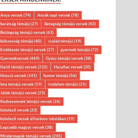
Anya versek
(74)
Anyák napi versek
(78)
barátság témájú
(27)
Betegség témájú versek
(43)
Boldogság témájú versek
(63)
bölcsesség témájú
(40)
család témájú
(19)
Emlékezés témájú versek
(27)
gyermek témájú
(72)
Gyermekversek
(469)
Gyász témájú versek
(38)
Halál témájú versek
(232)
Hazafias versek
(20)
Hosszú versek
(141)
humor témájú
(56)
Ima témájú versek
(19)
irodalom témájú
(21)
Játék témájú versek
(23)
Kedvesemnek témájú versek
(26)
kötelező versek
(23)
kötelező versek álltalános iskolában
(19)
Legszebb magyar versek
(38)
Mindennapok témájú versek
(245)