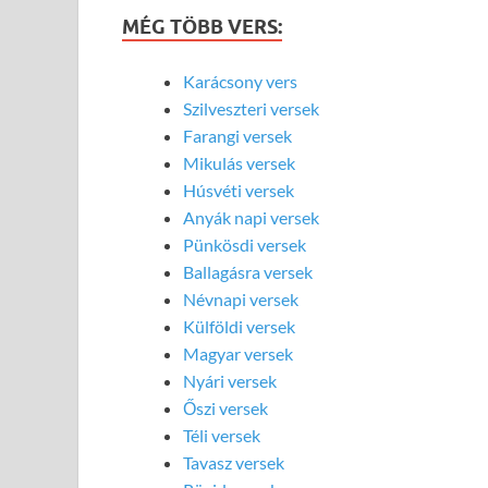
MÉG TÖBB VERS:
Karácsony vers
Szilveszteri versek
Farangi versek
Mikulás versek
Húsvéti versek
Anyák napi versek
Pünkösdi versek
Ballagásra versek
Névnapi versek
Külföldi versek
Magyar versek
Nyári versek
Őszi versek
Téli versek
Tavasz versek