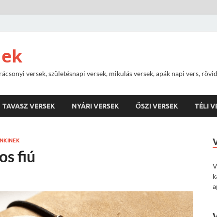
nek
rácsonyi versek, születésnapi versek, mikulás versek, apák napi vers, rövi
TAVASZ VERSEK
NYÁRI VERSEK
ŐSZI VERSEK
TÉLI 
NKINEK
s fiú
V
k
a