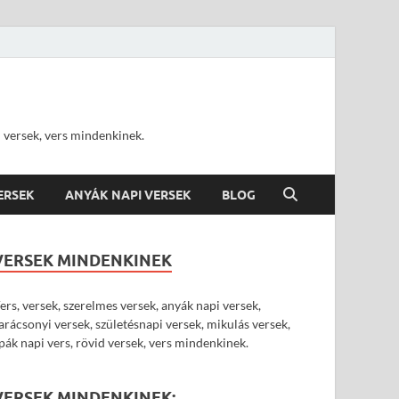
d versek, vers mindenkinek.
VERSEK
ANYÁK NAPI VERSEK
BLOG
VERSEK MINDENKINEK
ers, versek, szerelmes versek, anyák napi versek,
arácsonyi versek, születésnapi versek, mikulás versek,
pák napi vers, rövid versek, vers mindenkinek.
VERSEK MINDENKINEK: