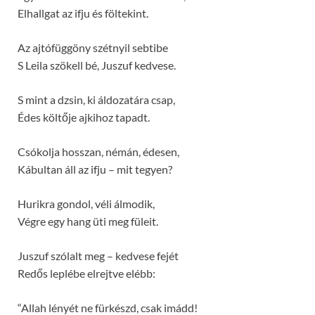
Elhallgat az ifju és föltekint.
Az ajtófüggöny szétnyil sebtibe
S Leila szökell bé, Juszuf kedvese.
S mint a dzsin, ki áldozatára csap,
Édes költője ajkihoz tapadt.
Csókolja hosszan, némán, édesen,
Kábultan áll az ifju – mit tegyen?
Hurikra gondol, véli álmodik,
Végre egy hang üti meg füleit.
Juszuf szólalt meg – kedvese fejét
Redős leplébe elrejtve elébb:
“Allah lényét ne fürkészd, csak imádd!