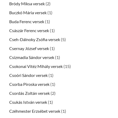
Bródy Miksa versek
(2)
Buczkó Mária versek
(1)
Buda Ferenc versek
(1)
Császár Ferenc versek
(1)
Cseh-Dálnoky Zsófia versek
(5)
Csernay József versek
(1)
Csizmadia Sándor versek
(1)
Csokonai Vitéz Mihály versek
(15)
Csoóri Sándor versek
(1)
Csorba Piroska versek
(1)
Csordás Zoltán versek
(2)
Csukás István versek
(1)
Czéhmester Erzsébet versek
(1)