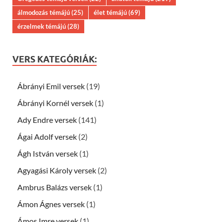
álmodozás témájú
(25)
élet témájú
(69)
érzelmek témájú
(28)
VERS KATEGÓRIÁK:
Ábrányi Emil versek
(19)
Ábrányi Kornél versek
(1)
Ady Endre versek
(141)
Ágai Adolf versek
(2)
Ágh István versek
(1)
Agyagási Károly versek
(2)
Ambrus Balázs versek
(1)
Ámon Ágnes versek
(1)
Ámos Imre versek
(1)