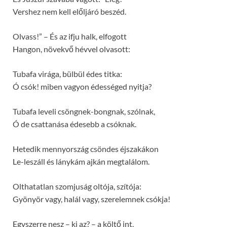
Vershez nem kell előljáró beszéd.
Olvass!” – És az ifju halk, elfogott
Hangon, növekvő hévvel olvasott:
Tubafa virága, bülbül édes titka:
Ó csók! miben vagyon édességed nyitja?
Tubafa leveli csöngnek-bongnak, szólnak,
Ó de csattanása édesebb a csóknak.
Hetedik mennyország csöndes éjszakákon
Le-leszáll és lánykám ajkán megtalálom.
Olthatatlan szomjuság oltója, szítója:
Gyönyör vagy, halál vagy, szerelemnek csókja!
Egyszerre nesz – ki az? – a költő int,