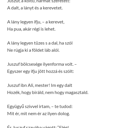
Juszuf, a költő, hármat szeretett:
A dalt, a lányt és a kerevetet.
A lány legyen ifju, – a kerevet,
Ha pua, akár régi is lehet.
A lány legyen tüzes s a dal, ha szól
Ne rúgja ki a földet láb alól.
Juszuf bölcsesége ilyenforma volt. –
Egyszer egy ifju jött hozzá és szólt:
Juszuf ibn Ali, mester! Im egy dalt
Hozék, hogy biráld, nem hogy magasztald.
Együgyű szívvel irtam, – te tudod:
Mit ér, mit nem ér az ilyen dolog.
És Juszuf szavába vágott: “Elég!