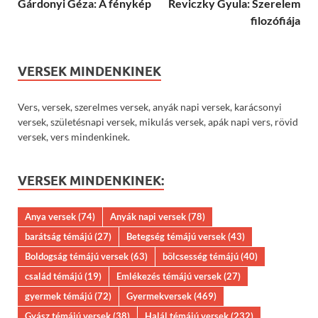
Gárdonyi Géza: A fénykép
Reviczky Gyula: Szerelem
filozófiája
VERSEK MINDENKINEK
Vers, versek, szerelmes versek, anyák napi versek, karácsonyi
versek, születésnapi versek, mikulás versek, apák napi vers, rövid
versek, vers mindenkinek.
VERSEK MINDENKINEK:
Anya versek
(74)
Anyák napi versek
(78)
barátság témájú
(27)
Betegség témájú versek
(43)
Boldogság témájú versek
(63)
bölcsesség témájú
(40)
család témájú
(19)
Emlékezés témájú versek
(27)
gyermek témájú
(72)
Gyermekversek
(469)
Gyász témájú versek
(38)
Halál témájú versek
(232)