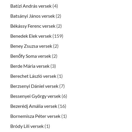
Batízi András versek
(4)
Batsányi János versek
(2)
Békássy Ferenc versek
(2)
Benedek Elek versek
(159)
Beney Zsuzsa versek
(2)
Benőfy Soma versek
(2)
Berde Mária versek
(3)
Berechet László versek
(1)
Berzsenyi Dániel versek
(7)
Bessenyei György versek
(6)
Bezerédj Amália versek
(16)
Bornemisza Péter versek
(1)
Bródy Lili versek
(1)