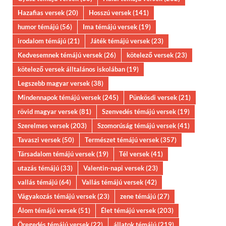
Hazafias versek
(20)
Hosszú versek
(141)
humor témájú
(56)
Ima témájú versek
(19)
irodalom témájú
(21)
Játék témájú versek
(23)
Kedvesemnek témájú versek
(26)
kötelező versek
(23)
kötelező versek álltalános iskolában
(19)
Legszebb magyar versek
(38)
Mindennapok témájú versek
(245)
Pünkösdi versek
(21)
rövid magyar versek
(81)
Szenvedés témájú versek
(19)
Szerelmes versek
(203)
Szomorúság témájú versek
(41)
Tavaszi versek
(50)
Természet témájú versek
(357)
Társadalom témájú versek
(19)
Tél versek
(41)
utazás témájú
(33)
Valentin-napi versek
(23)
vallás témájú
(64)
Vallás témájú versek
(42)
Vágyakozás témájú versek
(23)
zene témájú
(27)
Álom témájú versek
(51)
Élet témájú versek
(203)
Öregedés témájú versek
(22)
állatok témájú
(219)