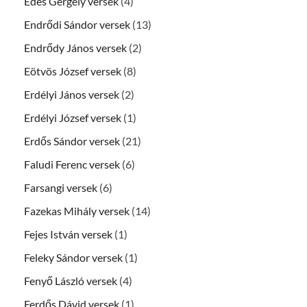
Édes Gergely versek
(4)
Endrődi Sándor versek
(13)
Endrődy János versek
(2)
Eötvös József versek
(8)
Erdélyi János versek
(2)
Erdélyi József versek
(1)
Erdős Sándor versek
(21)
Faludi Ferenc versek
(6)
Farsangi versek
(6)
Fazekas Mihály versek
(14)
Fejes István versek
(1)
Feleky Sándor versek
(1)
Fenyő László versek
(4)
Ferdős Dávid versek
(1)