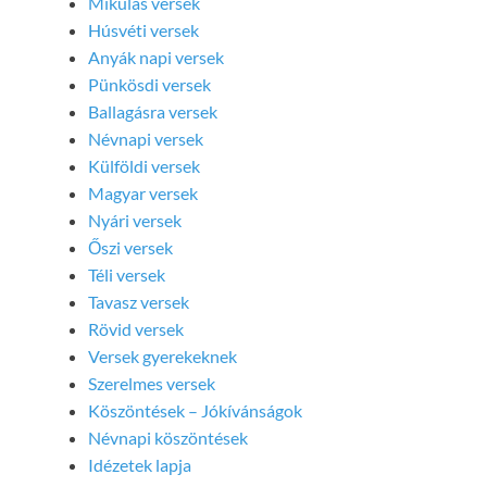
Mikulás versek
Húsvéti versek
Anyák napi versek
Pünkösdi versek
Ballagásra versek
Névnapi versek
Külföldi versek
Magyar versek
Nyári versek
Őszi versek
Téli versek
Tavasz versek
Rövid versek
Versek gyerekeknek
Szerelmes versek
Köszöntések – Jókívánságok
Névnapi köszöntések
Idézetek lapja