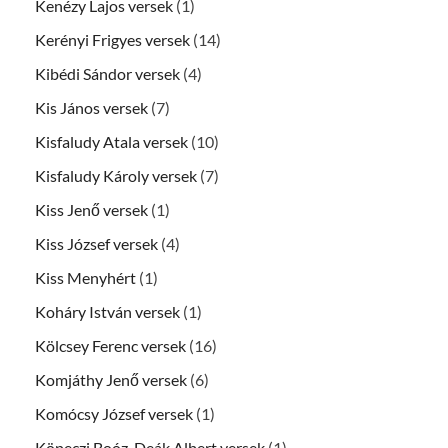
Kenézy Lajos versek
(1)
Kerényi Frigyes versek
(14)
Kibédi Sándor versek
(4)
Kis János versek
(7)
Kisfaludy Atala versek
(10)
Kisfaludy Károly versek
(7)
Kiss Jenő versek
(1)
Kiss József versek
(4)
Kiss Menyhért
(1)
Koháry István versek
(1)
Kölcsey Ferenc versek
(16)
Komjáthy Jenő versek
(6)
Komócsy József versek
(1)
Köpeczi Boóz-Deák Albert versek
(1)