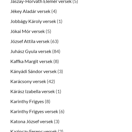
Jászay-Horváth Elemér versek
(5)
Jékey Aladár versek
(4)
Jobbágy Károly versek
(1)
Jókai Mór versek
(5)
József Attila versek
(63)
Juhász Gyula versek
(84)
Kaffka Margit versek
(8)
Kányádi Sándor versek
(3)
Karácsony versek
(42)
Kárász Izabella versek
(1)
Karinthy Frigyes
(8)
Karinthy Frigyes versek
(6)
Katona József versek
(3)
Kazinczy Ferenc versek
(2)