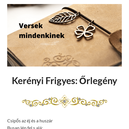
Kerényi Frigyes: Őrlegény
Csipős az éj és a huszár
Busan lép fel s alá: