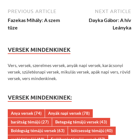
PREVIOUS ARTICLE
NEXT ARTICLE
Fazekas Mihály: A szem
Dayka Gábor: A hív
tüze
Leányka
VERSEK MINDENKINEK
Vers, versek, szerelmes versek, anyák napi versek, karácsonyi
versek, születésnapi versek, mikulás versek, apák napi vers, rövid
versek, vers mindenkinek.
VERSEK MINDENKINEK:
Anya versek
(74)
Anyák napi versek
(78)
barátság témájú
(27)
Betegség témájú versek
(43)
Boldogság témájú versek
(63)
bölcsesség témájú
(40)