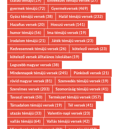
család témájú
(19)
Emlékezés témájú versek
(27)
gyermek témájú
(72)
Gyermekversek
(469)
Gyász témájú versek
(38)
Halál témájú versek
(232)
Hazafias versek
(20)
Hosszú versek
(141)
humor témájú
(56)
Ima témájú versek
(19)
irodalom témájú
(21)
Játék témájú versek
(23)
Kedvesemnek témájú versek
(26)
kötelező versek
(23)
kötelező versek álltalános iskolában
(19)
Legszebb magyar versek
(38)
Mindennapok témájú versek
(245)
Pünkösdi versek
(21)
rövid magyar versek
(81)
Szenvedés témájú versek
(19)
Szerelmes versek
(203)
Szomorúság témájú versek
(41)
Tavaszi versek
(50)
Természet témájú versek
(357)
Társadalom témájú versek
(19)
Tél versek
(41)
utazás témájú
(33)
Valentin-napi versek
(23)
vallás témájú
(64)
Vallás témájú versek
(42)