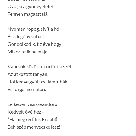
Ő az, ki a gyöngyéletet
Fennen magasztalá.
Nyomán ropog, sivít a hó
És a legény sohajt –
Gondolkodik, tiz éve hogy
Mikor telik be majd.
Kancsók között nem fútt a szél
Az átkozott tanyán,
Hol kedve gyúlt csillámruhák
És fürge mén után.
Lelkében visszavándorol
Kedvelt övéihez –
“Ha megkerűlök Erzsiből,
Beh szép menyecske lesz!”