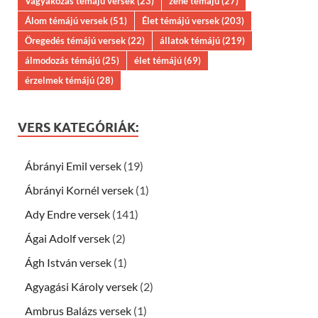
Vágyakozás témájú versek
(23)
zene témájú
(27)
Álom témájú versek
(51)
Élet témájú versek
(203)
Öregedés témájú versek
(22)
állatok témájú
(219)
álmodozás témájú
(25)
élet témájú
(69)
érzelmek témájú
(28)
VERS KATEGÓRIÁK:
Ábrányi Emil versek
(19)
Ábrányi Kornél versek
(1)
Ady Endre versek
(141)
Ágai Adolf versek
(2)
Ágh István versek
(1)
Agyagási Károly versek
(2)
Ambrus Balázs versek
(1)