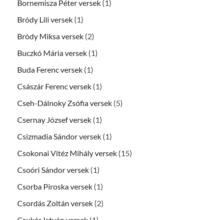
Bornemisza Péter versek
(1)
Bródy Lili versek
(1)
Bródy Miksa versek
(2)
Buczkó Mária versek
(1)
Buda Ferenc versek
(1)
Császár Ferenc versek
(1)
Cseh-Dálnoky Zsófia versek
(5)
Csernay József versek
(1)
Csizmadia Sándor versek
(1)
Csokonai Vitéz Mihály versek
(15)
Csoóri Sándor versek
(1)
Csorba Piroska versek
(1)
Csordás Zoltán versek
(2)
Csukás István versek
(1)