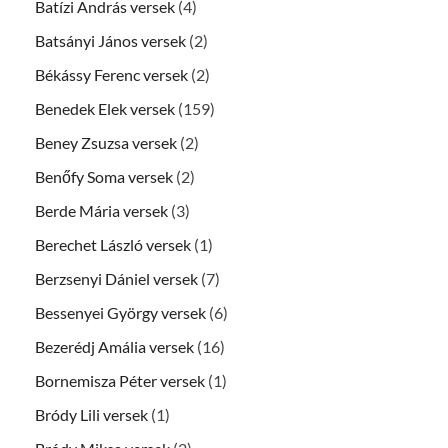
Batízi András versek
(4)
Batsányi János versek
(2)
Békássy Ferenc versek
(2)
Benedek Elek versek
(159)
Beney Zsuzsa versek
(2)
Benőfy Soma versek
(2)
Berde Mária versek
(3)
Berechet László versek
(1)
Berzsenyi Dániel versek
(7)
Bessenyei György versek
(6)
Bezerédj Amália versek
(16)
Bornemisza Péter versek
(1)
Bródy Lili versek
(1)