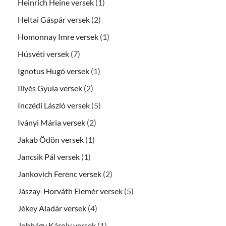
Heinrich Heine versek
(1)
Heltai Gáspár versek
(2)
Homonnay Imre versek
(1)
Húsvéti versek
(7)
Ignotus Hugó versek
(1)
Illyés Gyula versek
(2)
Inczédi László versek
(5)
Iványi Mária versek
(2)
Jakab Ödön versek
(1)
Jancsik Pál versek
(1)
Jankovich Ferenc versek
(2)
Jászay-Horváth Elemér versek
(5)
Jékey Aladár versek
(4)
Jobbágy Károly versek
(1)