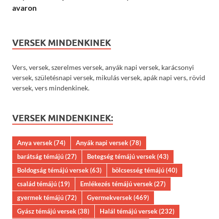
avaron
VERSEK MINDENKINEK
Vers, versek, szerelmes versek, anyák napi versek, karácsonyi
versek, születésnapi versek, mikulás versek, apák napi vers, rövid
versek, vers mindenkinek.
VERSEK MINDENKINEK:
Anya versek
(74)
Anyák napi versek
(78)
barátság témájú
(27)
Betegség témájú versek
(43)
Boldogság témájú versek
(63)
bölcsesség témájú
(40)
család témájú
(19)
Emlékezés témájú versek
(27)
gyermek témájú
(72)
Gyermekversek
(469)
Gyász témájú versek
(38)
Halál témájú versek
(232)