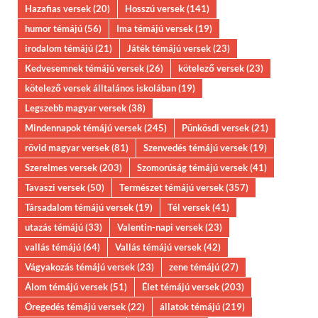
Hazafias versek
(20)
Hosszú versek
(141)
humor témájú
(56)
Ima témájú versek
(19)
irodalom témájú
(21)
Játék témájú versek
(23)
Kedvesemnek témájú versek
(26)
kötelező versek
(23)
kötelező versek álltalános iskolában
(19)
Legszebb magyar versek
(38)
Mindennapok témájú versek
(245)
Pünkösdi versek
(21)
rövid magyar versek
(81)
Szenvedés témájú versek
(19)
Szerelmes versek
(203)
Szomorúság témájú versek
(41)
Tavaszi versek
(50)
Természet témájú versek
(357)
Társadalom témájú versek
(19)
Tél versek
(41)
utazás témájú
(33)
Valentin-napi versek
(23)
vallás témájú
(64)
Vallás témájú versek
(42)
Vágyakozás témájú versek
(23)
zene témájú
(27)
Álom témájú versek
(51)
Élet témájú versek
(203)
Öregedés témájú versek
(22)
állatok témájú
(219)