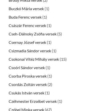
Bródy Miksa versek
(2)
Buczkó Mária versek
(1)
Buda Ferenc versek
(1)
Császár Ferenc versek
(1)
Cseh-Dálnoky Zsófia versek
(5)
Csernay József versek
(1)
Csizmadia Sándor versek
(1)
Csokonai Vitéz Mihály versek
(15)
Csoóri Sándor versek
(1)
Csorba Piroska versek
(1)
Csordás Zoltán versek
(2)
Csukás István versek
(1)
Czéhmester Erzsébet versek
(1)
Czóbel Minka versek
(67)