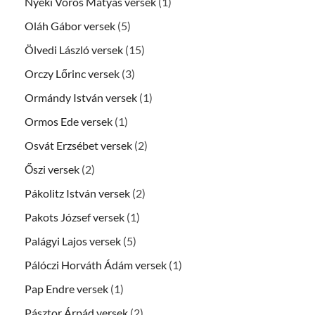
Nyéki Vörös Mátyás versek
(1)
Oláh Gábor versek
(5)
Ölvedi László versek
(15)
Orczy Lőrinc versek
(3)
Ormándy István versek
(1)
Ormos Ede versek
(1)
Osvát Erzsébet versek
(2)
Őszi versek
(2)
Pákolitz István versek
(2)
Pakots József versek
(1)
Palágyi Lajos versek
(5)
Pálóczi Horváth Ádám versek
(1)
Pap Endre versek
(1)
Pásztor Árpád versek
(2)