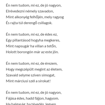
Én nem tudom, mi ez, de jó nagyon,
Elrévedezni némely szavadon,
Mint alkonyég felhőjén, mely ragyog
És rajta túl derengő csillagok.
Én nem tudom, mi ez, de édes ez,
Egy pillantásod hogyha megkeres,
Mint napsugár ha villan a tetőn,
Holott borongón már az este jön.
Én nem tudom, mi ez, de érezem,
Hogy megszépült megint az életem,
Szavaid selyme szíven símogat,
Mint márciusi szél a sírokat!
Én nem tudom, mi ez, de jó nagyon,
Fájása édes, hadd fájjon, hagyom.
Ha balgaság, ha tévedés, legyen,