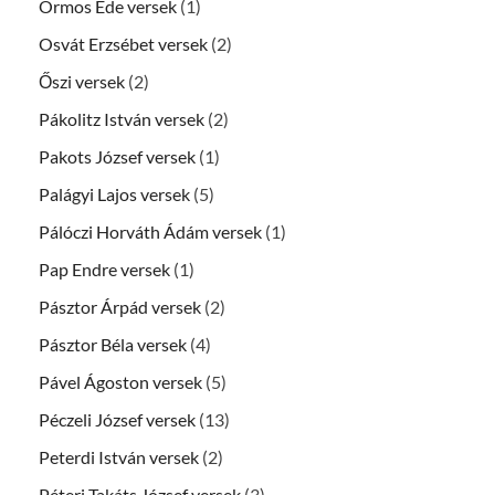
Ormos Ede versek
(1)
Osvát Erzsébet versek
(2)
Őszi versek
(2)
Pákolitz István versek
(2)
Pakots József versek
(1)
Palágyi Lajos versek
(5)
Pálóczi Horváth Ádám versek
(1)
Pap Endre versek
(1)
Pásztor Árpád versek
(2)
Pásztor Béla versek
(4)
Pável Ágoston versek
(5)
Péczeli József versek
(13)
Peterdi István versek
(2)
Péteri Takáts József versek
(3)