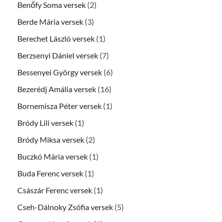
Benőfy Soma versek
(2)
Berde Mária versek
(3)
Berechet László versek
(1)
Berzsenyi Dániel versek
(7)
Bessenyei György versek
(6)
Bezerédj Amália versek
(16)
Bornemisza Péter versek
(1)
Bródy Lili versek
(1)
Bródy Miksa versek
(2)
Buczkó Mária versek
(1)
Buda Ferenc versek
(1)
Császár Ferenc versek
(1)
Cseh-Dálnoky Zsófia versek
(5)