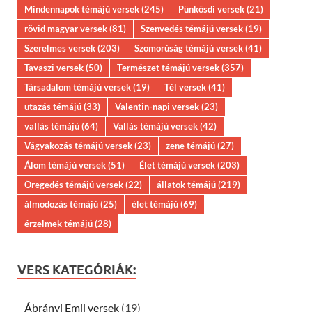
Mindennapok témájú versek
(245)
Pünkösdi versek
(21)
rövid magyar versek
(81)
Szenvedés témájú versek
(19)
Szerelmes versek
(203)
Szomorúság témájú versek
(41)
Tavaszi versek
(50)
Természet témájú versek
(357)
Társadalom témájú versek
(19)
Tél versek
(41)
utazás témájú
(33)
Valentin-napi versek
(23)
vallás témájú
(64)
Vallás témájú versek
(42)
Vágyakozás témájú versek
(23)
zene témájú
(27)
Álom témájú versek
(51)
Élet témájú versek
(203)
Öregedés témájú versek
(22)
állatok témájú
(219)
álmodozás témájú
(25)
élet témájú
(69)
érzelmek témájú
(28)
VERS KATEGÓRIÁK:
Ábrányi Emil versek
(19)