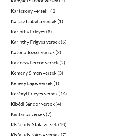
Kányádi Sándor versek
(3)
Karácsony versek
(42)
Kárász Izabella versek
(1)
Karinthy Frigyes
(8)
Karinthy Frigyes versek
(6)
Katona József versek
(3)
Kazinczy Ferenc versek
(2)
Kemény Simon versek
(3)
Kenézy Lajos versek
(1)
Kerényi Frigyes versek
(14)
Kibédi Sándor versek
(4)
Kis János versek
(7)
Kisfaludy Atala versek
(10)
Kisfaludy Károly versek
(7)