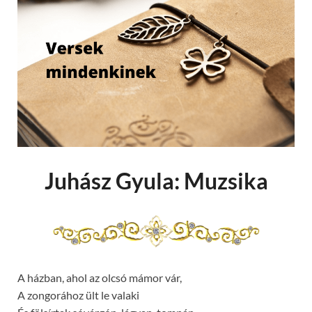
Juhász Gyula: Muzsika
A házban, ahol az olcsó mámor vár,
A zongorához ült le valaki