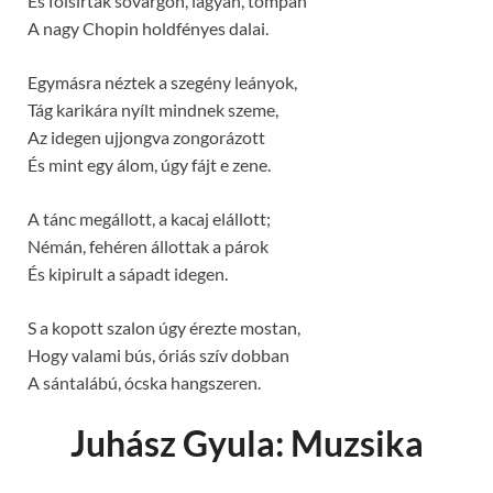
És fölsírtak sóvárgón, lágyan, tompán
A nagy Chopin holdfényes dalai.
Egymásra néztek a szegény leányok,
Tág karikára nyílt mindnek szeme,
Az idegen ujjongva zongorázott
És mint egy álom, úgy fájt e zene.
A tánc megállott, a kacaj elállott;
Némán, fehéren állottak a párok
És kipirult a sápadt idegen.
S a kopott szalon úgy érezte mostan,
Hogy valami bús, óriás szív dobban
A sántalábú, ócska hangszeren.
Juhász Gyula: Muzsika