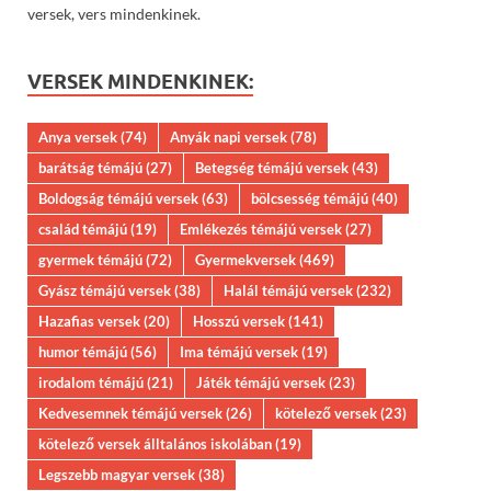
versek, vers mindenkinek.
VERSEK MINDENKINEK:
Anya versek
(74)
Anyák napi versek
(78)
barátság témájú
(27)
Betegség témájú versek
(43)
Boldogság témájú versek
(63)
bölcsesség témájú
(40)
család témájú
(19)
Emlékezés témájú versek
(27)
gyermek témájú
(72)
Gyermekversek
(469)
Gyász témájú versek
(38)
Halál témájú versek
(232)
Hazafias versek
(20)
Hosszú versek
(141)
humor témájú
(56)
Ima témájú versek
(19)
irodalom témájú
(21)
Játék témájú versek
(23)
Kedvesemnek témájú versek
(26)
kötelező versek
(23)
kötelező versek álltalános iskolában
(19)
Legszebb magyar versek
(38)