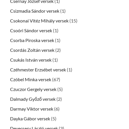
Csernay József versek
(1)
Csizmadia Sándor versek
(1)
Csokonai Vitéz Mihály versek
(15)
Csoóri Sándor versek
(1)
Csorba Piroska versek
(1)
Csordás Zoltán versek
(2)
Csukás István versek
(1)
Czéhmester Erzsébet versek
(1)
Czóbel Minka versek
(67)
Czuczor Gergely versek
(5)
Dalmady Győző versek
(2)
Darmay Viktor versek
(6)
Dayka Gábor versek
(5)
Devecsery László versek
(3)