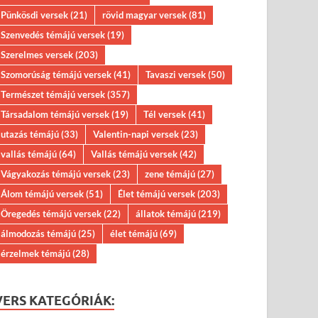
Pünkösdi versek
(21)
rövid magyar versek
(81)
Szenvedés témájú versek
(19)
Szerelmes versek
(203)
Szomorúság témájú versek
(41)
Tavaszi versek
(50)
Természet témájú versek
(357)
Társadalom témájú versek
(19)
Tél versek
(41)
utazás témájú
(33)
Valentin-napi versek
(23)
vallás témájú
(64)
Vallás témájú versek
(42)
Vágyakozás témájú versek
(23)
zene témájú
(27)
Álom témájú versek
(51)
Élet témájú versek
(203)
Öregedés témájú versek
(22)
állatok témájú
(219)
álmodozás témájú
(25)
élet témájú
(69)
érzelmek témájú
(28)
VERS KATEGÓRIÁK: