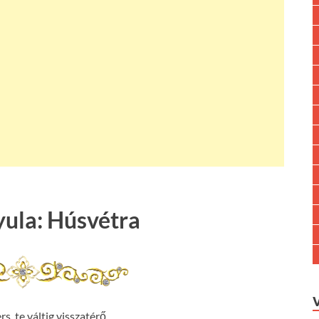
yula: Húsvétra
s, te váltig visszatérő