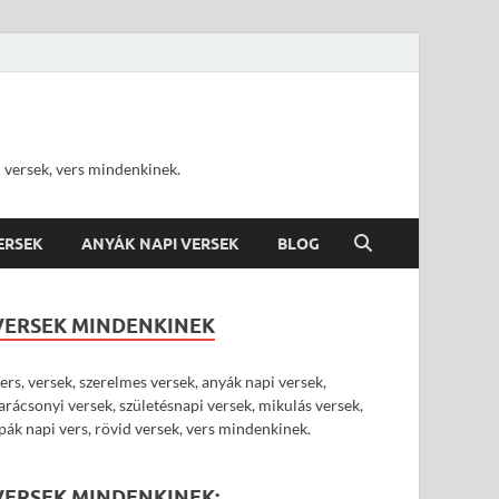
d versek, vers mindenkinek.
VERSEK
ANYÁK NAPI VERSEK
BLOG
VERSEK MINDENKINEK
ers, versek, szerelmes versek, anyák napi versek,
arácsonyi versek, születésnapi versek, mikulás versek,
pák napi vers, rövid versek, vers mindenkinek.
VERSEK MINDENKINEK: