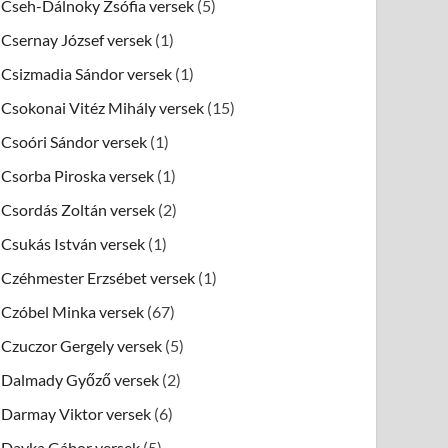
Cseh-Dálnoky Zsófia versek
(5)
Csernay József versek
(1)
Csizmadia Sándor versek
(1)
Csokonai Vitéz Mihály versek
(15)
Csoóri Sándor versek
(1)
Csorba Piroska versek
(1)
Csordás Zoltán versek
(2)
Csukás István versek
(1)
Czéhmester Erzsébet versek
(1)
Czóbel Minka versek
(67)
Czuczor Gergely versek
(5)
Dalmady Győző versek
(2)
Darmay Viktor versek
(6)
Dayka Gábor versek
(5)