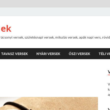
nek
rácsonyi versek, születésnapi versek, mikulás versek, apák napi vers, rövi
TAVASZ VERSEK
NYÁRI VERSEK
ŐSZI VERSEK
TÉLI 
V
k
a