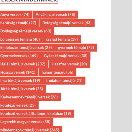
Anya versek
(74)
Anyák napi versek
(78)
barátság témájú
(27)
Betegség témájú versek
(43)
Boldogság témájú versek
(63)
bölcsesség témájú
(40)
család témájú
(19)
Emlékezés témájú versek
(27)
gyermek témájú
(72)
Gyermekversek
(469)
Gyász témájú versek
(38)
Halál témájú versek
(232)
Hazafias versek
(20)
Hosszú versek
(141)
humor témájú
(56)
Ima témájú versek
(19)
irodalom témájú
(21)
Játék témájú versek
(23)
Kedvesemnek témájú versek
(26)
kötelező versek
(23)
kötelező versek álltalános iskolában
(19)
Legszebb magyar versek
(38)
Mindennapok témájú versek
(245)