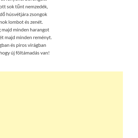
ott sok tűnt nemzedék,
ndő húsvétjára zsongok
ánok lombot és zenét.
g majd minden harangot
vét majd minden reményt.
gban és piros virágban
 hogy új föltámadás van!