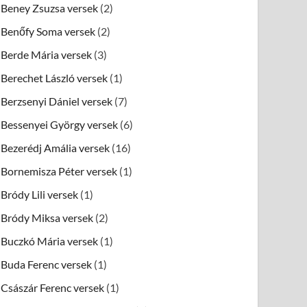
Beney Zsuzsa versek
(2)
Benőfy Soma versek
(2)
Berde Mária versek
(3)
Berechet László versek
(1)
Berzsenyi Dániel versek
(7)
Bessenyei György versek
(6)
Bezerédj Amália versek
(16)
Bornemisza Péter versek
(1)
Bródy Lili versek
(1)
Bródy Miksa versek
(2)
Buczkó Mária versek
(1)
Buda Ferenc versek
(1)
Császár Ferenc versek
(1)