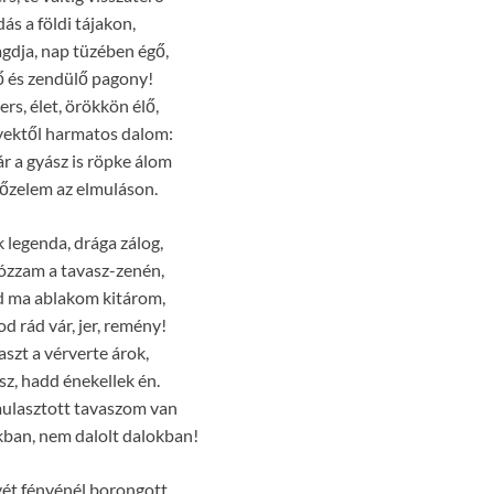
ás a földi tájakon,
dja, nap tüzében égő,
ő és zendülő pagony!
rs, élet, örökkön élő,
ektől harmatos dalom:
 a gyász is röpke álom
győzelem az elmuláson.
 legenda, drága zálog,
ózzam a tavasz-zenén,
 ma ablakom kitárom,
d rád vár, jer, remény!
aszt a vérverte árok,
sz, hadd énekellek én.
mulasztott tavaszom van
ban, nem dalolt dalokban!
vét fényénél borongott