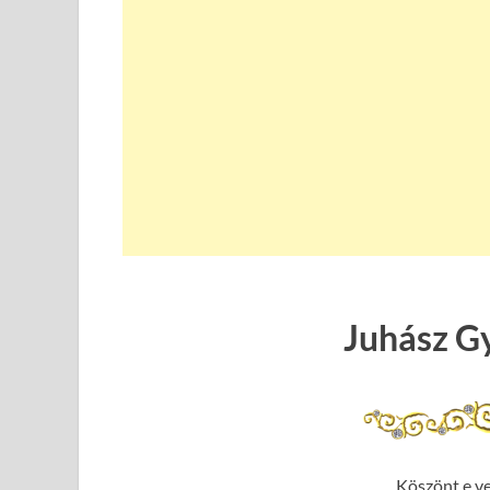
Juhász G
Köszönt e ver