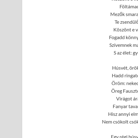
Föltámad
Mezők smarag
Te zsendül
Köszönt e ve
Fogadd könny
Szívemnek már
S az élet: 
Húsvét, örök
Hadd ringat
Öröm: neked
Öreg Fauszto
Virágot ár
Fanyar tava
Hisz annyi el
Nem csókolt csók
Egy régi hús