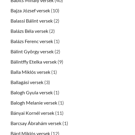
Babits Mihály versek
(40)
Bajza József versek
(10)
Balassi Bálint versek
(2)
Balázs Béla versek
(2)
Balázs Ferenc versek
(1)
Bálint György versek
(2)
Bálintffy Etelka versek
(9)
Balla Miklós versek
(1)
Ballagási versek
(3)
Balogh Gyula versek
(1)
Balogh Melanie versek
(1)
Bányai Kornél versek
(11)
Barcsay Ábrahám versek
(1)
Bárd Miklós versek
(12)