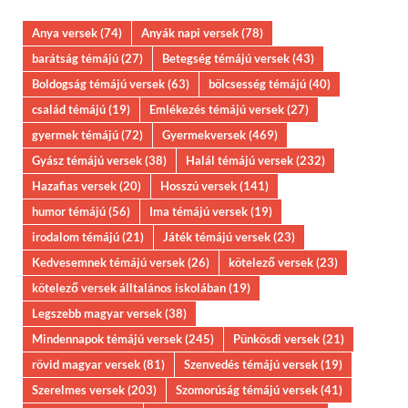
Anya versek
(74)
Anyák napi versek
(78)
barátság témájú
(27)
Betegség témájú versek
(43)
Boldogság témájú versek
(63)
bölcsesség témájú
(40)
család témájú
(19)
Emlékezés témájú versek
(27)
gyermek témájú
(72)
Gyermekversek
(469)
Gyász témájú versek
(38)
Halál témájú versek
(232)
Hazafias versek
(20)
Hosszú versek
(141)
humor témájú
(56)
Ima témájú versek
(19)
irodalom témájú
(21)
Játék témájú versek
(23)
Kedvesemnek témájú versek
(26)
kötelező versek
(23)
kötelező versek álltalános iskolában
(19)
Legszebb magyar versek
(38)
Mindennapok témájú versek
(245)
Pünkösdi versek
(21)
rövid magyar versek
(81)
Szenvedés témájú versek
(19)
Szerelmes versek
(203)
Szomorúság témájú versek
(41)