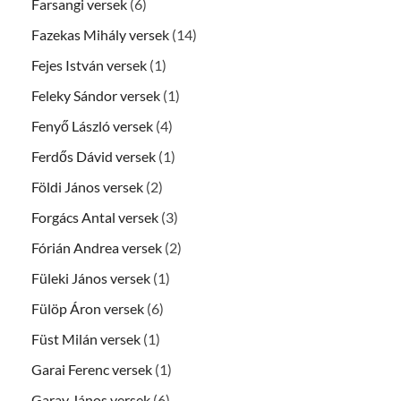
Farsangi versek
(6)
Fazekas Mihály versek
(14)
Fejes István versek
(1)
Feleky Sándor versek
(1)
Fenyő László versek
(4)
Ferdős Dávid versek
(1)
Földi János versek
(2)
Forgács Antal versek
(3)
Fórián Andrea versek
(2)
Füleki János versek
(1)
Fülöp Áron versek
(6)
Füst Milán versek
(1)
Garai Ferenc versek
(1)
Garay János versek
(6)