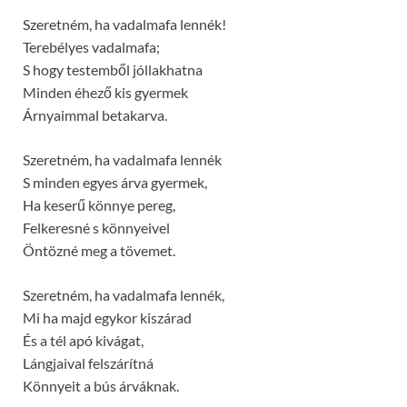
Szeretném, ha vadalmafa lennék!
Terebélyes vadalmafa;
S hogy testemből jóllakhatna
Minden éhező kis gyermek
Árnyaimmal betakarva.
Szeretném, ha vadalmafa lennék
S minden egyes árva gyermek,
Ha keserű könnye pereg,
Felkeresné s könnyeivel
Öntözné meg a tövemet.
Szeretném, ha vadalmafa lennék,
Mi ha majd egykor kiszárad
És a tél apó kivágat,
Lángjaival felszárítná
Könnyeit a bús árváknak.