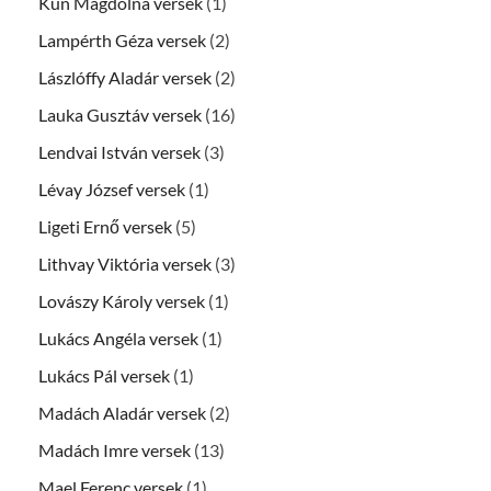
Kun Magdolna versek
(1)
Lampérth Géza versek
(2)
Lászlóffy Aladár versek
(2)
Lauka Gusztáv versek
(16)
Lendvai István versek
(3)
Lévay József versek
(1)
Ligeti Ernő versek
(5)
Lithvay Viktória versek
(3)
Lovászy Károly versek
(1)
Lukács Angéla versek
(1)
Lukács Pál versek
(1)
Madách Aladár versek
(2)
Madách Imre versek
(13)
Mael Ferenc versek
(1)