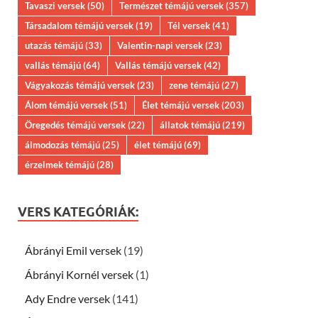
Tavaszi versek
(50)
Természet témájú versek
(357)
Társadalom témájú versek
(19)
Tél versek
(41)
utazás témájú
(33)
Valentin-napi versek
(23)
vallás témájú
(64)
Vallás témájú versek
(42)
Vágyakozás témájú versek
(23)
zene témájú
(27)
Álom témájú versek
(51)
Élet témájú versek
(203)
Öregedés témájú versek
(22)
állatok témájú
(219)
álmodozás témájú
(25)
élet témájú
(69)
érzelmek témájú
(28)
VERS KATEGÓRIÁK:
Ábrányi Emil versek
(19)
Ábrányi Kornél versek
(1)
Ady Endre versek
(141)