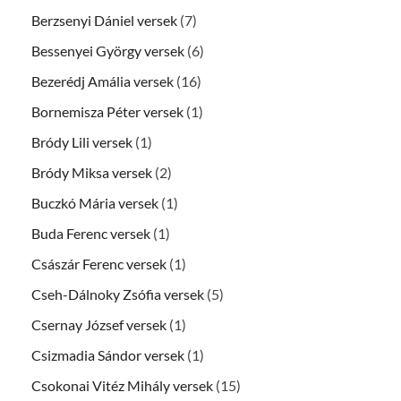
Berzsenyi Dániel versek
(7)
Bessenyei György versek
(6)
Bezerédj Amália versek
(16)
Bornemisza Péter versek
(1)
Bródy Lili versek
(1)
Bródy Miksa versek
(2)
Buczkó Mária versek
(1)
Buda Ferenc versek
(1)
Császár Ferenc versek
(1)
Cseh-Dálnoky Zsófia versek
(5)
Csernay József versek
(1)
Csizmadia Sándor versek
(1)
Csokonai Vitéz Mihály versek
(15)