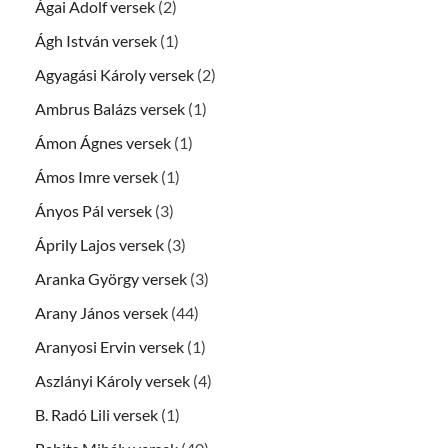
Ágai Adolf versek
(2)
Ágh István versek
(1)
Agyagási Károly versek
(2)
Ambrus Balázs versek
(1)
Ámon Ágnes versek
(1)
Ámos Imre versek
(1)
Ányos Pál versek
(3)
Áprily Lajos versek
(3)
Aranka György versek
(3)
Arany János versek
(44)
Aranyosi Ervin versek
(1)
Aszlányi Károly versek
(4)
B. Radó Lili versek
(1)