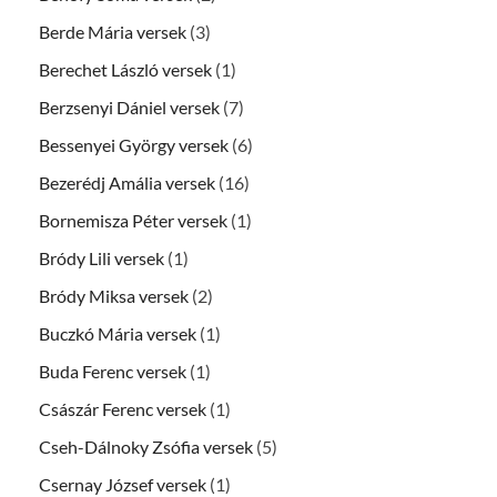
Berde Mária versek
(3)
Berechet László versek
(1)
Berzsenyi Dániel versek
(7)
Bessenyei György versek
(6)
Bezerédj Amália versek
(16)
Bornemisza Péter versek
(1)
Bródy Lili versek
(1)
Bródy Miksa versek
(2)
Buczkó Mária versek
(1)
Buda Ferenc versek
(1)
Császár Ferenc versek
(1)
Cseh-Dálnoky Zsófia versek
(5)
Csernay József versek
(1)