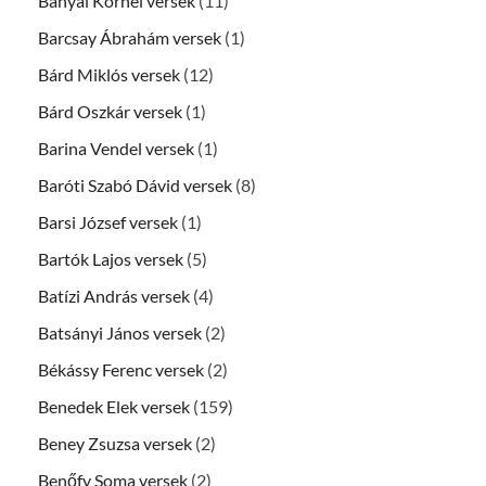
Bányai Kornél versek
(11)
Barcsay Ábrahám versek
(1)
Bárd Miklós versek
(12)
Bárd Oszkár versek
(1)
Barina Vendel versek
(1)
Baróti Szabó Dávid versek
(8)
Barsi József versek
(1)
Bartók Lajos versek
(5)
Batízi András versek
(4)
Batsányi János versek
(2)
Békássy Ferenc versek
(2)
Benedek Elek versek
(159)
Beney Zsuzsa versek
(2)
Benőfy Soma versek
(2)