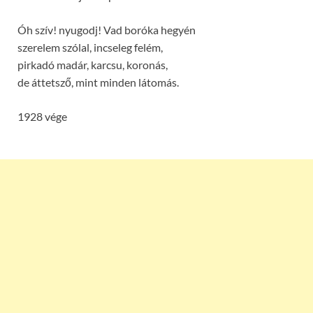
Óh szív! nyugodj! Vad boróka hegyén
szerelem szólal, incseleg felém,
pirkadó madár, karcsu, koronás,
de áttetsző, mint minden látomás.
1928 vége