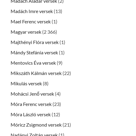
Madách Aladár versek
(2)
Madách Imre versek
(13)
Mael Ferenc versek
(1)
Magyar versek
(2 366)
Majthényi Flóra versek
(1)
Mándy Stefánia versek
(1)
Mentovics Éva versek
(9)
Mikszáth Kálmán versek
(22)
Mikulás versek
(8)
Mohácsi Jenő versek
(4)
Móra Ferenc versek
(23)
Móra László versek
(12)
Móricz Zsigmond versek
(21)
Nadányi Zoltán versek
(1)