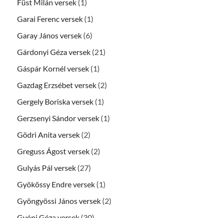
Füst Milán versek
(1)
Garai Ferenc versek
(1)
Garay János versek
(6)
Gárdonyi Géza versek
(21)
Gáspár Kornél versek
(1)
Gazdag Erzsébet versek
(2)
Gergely Boriska versek
(1)
Gerzsenyi Sándor versek
(1)
Gödri Anita versek
(2)
Greguss Ágost versek
(2)
Gulyás Pál versek
(27)
Gyökössy Endre versek
(1)
Gyöngyössi János versek
(2)
Gyóni Géza versek
(30)