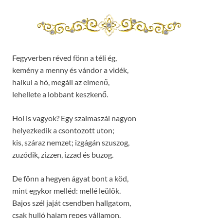
Fegyverben réved fönn a téli ég,
kemény a menny és vándor a vidék,
halkul a hó, megáll az elmenő,
lehellete a lobbant keszkenő.
Hol is vagyok? Egy szalmaszál nagyon
helyezkedik a csontozott uton;
kis, száraz nemzet; izgágán szuszog,
zuzódik, zizzen, izzad és buzog.
De fönn a hegyen ágyat bont a köd,
mint egykor melléd: mellé leülök.
Bajos szél jaját csendben hallgatom,
csak hulló hajam repes vállamon.