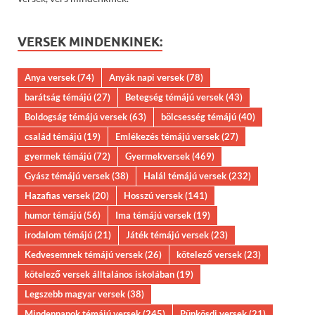
VERSEK MINDENKINEK:
Anya versek
(74)
Anyák napi versek
(78)
barátság témájú
(27)
Betegség témájú versek
(43)
Boldogság témájú versek
(63)
bölcsesség témájú
(40)
család témájú
(19)
Emlékezés témájú versek
(27)
gyermek témájú
(72)
Gyermekversek
(469)
Gyász témájú versek
(38)
Halál témájú versek
(232)
Hazafias versek
(20)
Hosszú versek
(141)
humor témájú
(56)
Ima témájú versek
(19)
irodalom témájú
(21)
Játék témájú versek
(23)
Kedvesemnek témájú versek
(26)
kötelező versek
(23)
kötelező versek álltalános iskolában
(19)
Legszebb magyar versek
(38)
Mindennapok témájú versek
(245)
Pünkösdi versek
(21)