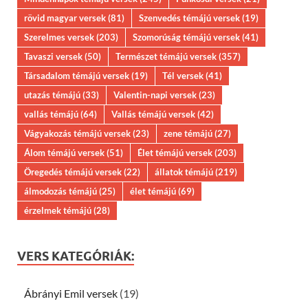
rövid magyar versek
(81)
Szenvedés témájú versek
(19)
Szerelmes versek
(203)
Szomorúság témájú versek
(41)
Tavaszi versek
(50)
Természet témájú versek
(357)
Társadalom témájú versek
(19)
Tél versek
(41)
utazás témájú
(33)
Valentin-napi versek
(23)
vallás témájú
(64)
Vallás témájú versek
(42)
Vágyakozás témájú versek
(23)
zene témájú
(27)
Álom témájú versek
(51)
Élet témájú versek
(203)
Öregedés témájú versek
(22)
állatok témájú
(219)
álmodozás témájú
(25)
élet témájú
(69)
érzelmek témájú
(28)
VERS KATEGÓRIÁK:
Ábrányi Emil versek
(19)