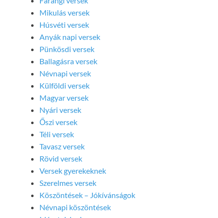
Farangi versek
Mikulás versek
Húsvéti versek
Anyák napi versek
Pünkösdi versek
Ballagásra versek
Névnapi versek
Külföldi versek
Magyar versek
Nyári versek
Őszi versek
Téli versek
Tavasz versek
Rövid versek
Versek gyerekeknek
Szerelmes versek
Köszöntések – Jókívánságok
Névnapi köszöntések