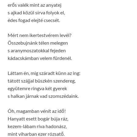
erős valék mint az anyatej
s ajkad közül sírva folyok el,
édes fogad elejté csecsét.
Mért nem ikertestvérem levél?
Összebujnánk télen melegen
s aranymoszatokkal fejeden
kádacskámban velem fürdenél.
Láttam én, míg száradt künn az ing:
tátott szájjal büszkén szendereg,
együtemre ringva két gyerek
s halkan járnak vad szomszédaink.
Óh, magamban vénít az idő!
Hanyatt esett bogár búja ráz,
kezem-lábam ríva hadonász,
mint viharban ezer rózsatő.