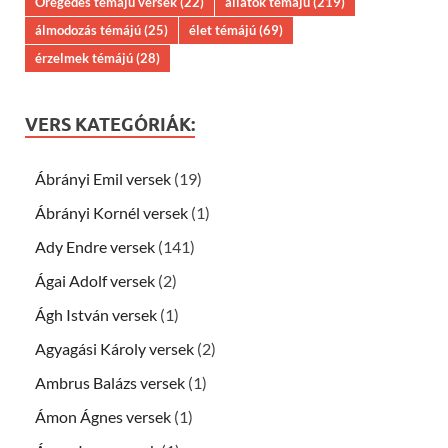
Öregedés témájú versek
(22)
állatok témájú
(219)
álmodozás témájú
(25)
élet témájú
(69)
érzelmek témájú
(28)
VERS KATEGÓRIÁK:
Ábrányi Emil versek
(19)
Ábrányi Kornél versek
(1)
Ady Endre versek
(141)
Ágai Adolf versek
(2)
Ágh István versek
(1)
Agyagási Károly versek
(2)
Ambrus Balázs versek
(1)
Ámon Ágnes versek
(1)