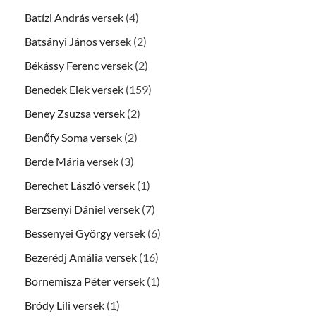
Batízi András versek
(4)
Batsányi János versek
(2)
Békássy Ferenc versek
(2)
Benedek Elek versek
(159)
Beney Zsuzsa versek
(2)
Benőfy Soma versek
(2)
Berde Mária versek
(3)
Berechet László versek
(1)
Berzsenyi Dániel versek
(7)
Bessenyei György versek
(6)
Bezerédj Amália versek
(16)
Bornemisza Péter versek
(1)
Bródy Lili versek
(1)