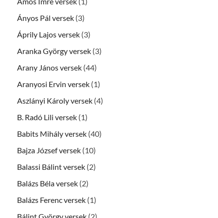
Ámos Imre versek
(1)
Ányos Pál versek
(3)
Áprily Lajos versek
(3)
Aranka György versek
(3)
Arany János versek
(44)
Aranyosi Ervin versek
(1)
Aszlányi Károly versek
(4)
B. Radó Lili versek
(1)
Babits Mihály versek
(40)
Bajza József versek
(10)
Balassi Bálint versek
(2)
Balázs Béla versek
(2)
Balázs Ferenc versek
(1)
Bálint György versek
(2)