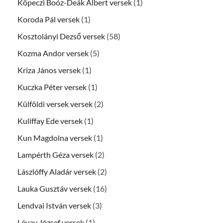
Köpeczi Boóz-Deák Albert versek
(1)
Koroda Pál versek
(1)
Kosztolányi Dezső versek
(58)
Kozma Andor versek
(5)
Kriza János versek
(1)
Kuczka Péter versek
(1)
Külföldi versek versek
(2)
Kuliffay Ede versek
(1)
Kun Magdolna versek
(1)
Lampérth Géza versek
(2)
Lászlóffy Aladár versek
(2)
Lauka Gusztáv versek
(16)
Lendvai István versek
(3)
Lévay József versek
(1)