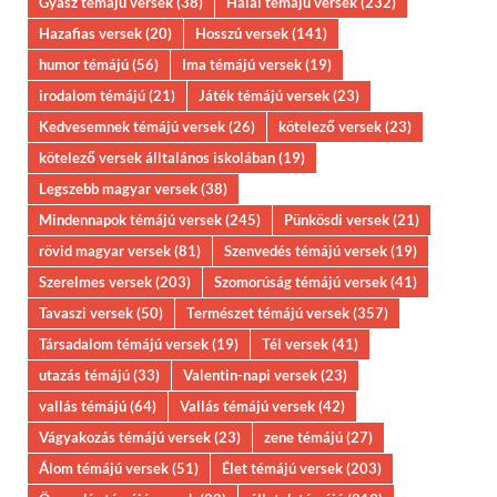
Gyász témájú versek
(38)
Halál témájú versek
(232)
Hazafias versek
(20)
Hosszú versek
(141)
humor témájú
(56)
Ima témájú versek
(19)
irodalom témájú
(21)
Játék témájú versek
(23)
Kedvesemnek témájú versek
(26)
kötelező versek
(23)
kötelező versek álltalános iskolában
(19)
Legszebb magyar versek
(38)
Mindennapok témájú versek
(245)
Pünkösdi versek
(21)
rövid magyar versek
(81)
Szenvedés témájú versek
(19)
Szerelmes versek
(203)
Szomorúság témájú versek
(41)
Tavaszi versek
(50)
Természet témájú versek
(357)
Társadalom témájú versek
(19)
Tél versek
(41)
utazás témájú
(33)
Valentin-napi versek
(23)
vallás témájú
(64)
Vallás témájú versek
(42)
Vágyakozás témájú versek
(23)
zene témájú
(27)
Álom témájú versek
(51)
Élet témájú versek
(203)