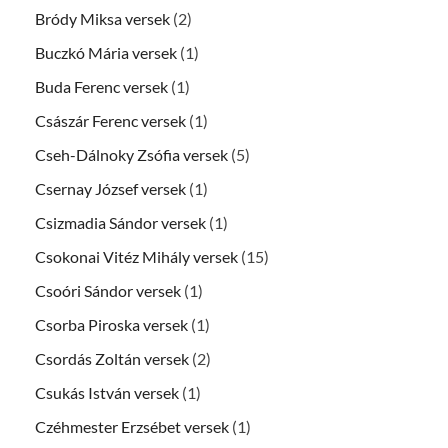
Bródy Miksa versek
(2)
Buczkó Mária versek
(1)
Buda Ferenc versek
(1)
Császár Ferenc versek
(1)
Cseh-Dálnoky Zsófia versek
(5)
Csernay József versek
(1)
Csizmadia Sándor versek
(1)
Csokonai Vitéz Mihály versek
(15)
Csoóri Sándor versek
(1)
Csorba Piroska versek
(1)
Csordás Zoltán versek
(2)
Csukás István versek
(1)
Czéhmester Erzsébet versek
(1)