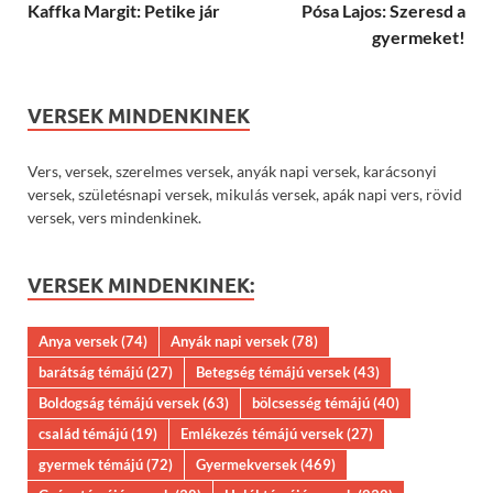
Kaffka Margit: Petike jár
Pósa Lajos: Szeresd a
gyermeket!
VERSEK MINDENKINEK
Vers, versek, szerelmes versek, anyák napi versek, karácsonyi
versek, születésnapi versek, mikulás versek, apák napi vers, rövid
versek, vers mindenkinek.
VERSEK MINDENKINEK:
Anya versek
(74)
Anyák napi versek
(78)
barátság témájú
(27)
Betegség témájú versek
(43)
Boldogság témájú versek
(63)
bölcsesség témájú
(40)
család témájú
(19)
Emlékezés témájú versek
(27)
gyermek témájú
(72)
Gyermekversek
(469)