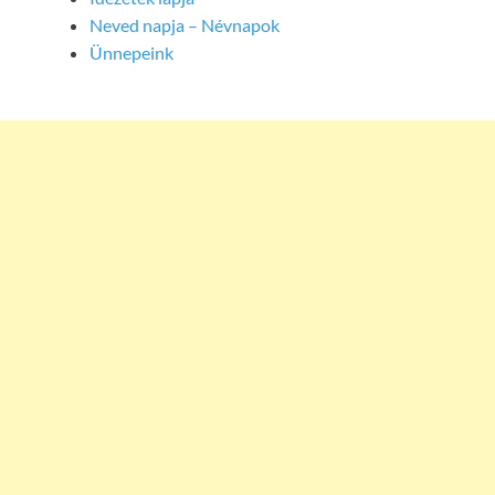
Neved napja – Névnapok
Ünnepeink