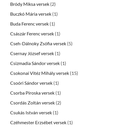
Bródy Miksa versek
(2)
Buczkó Mária versek
(1)
Buda Ferenc versek
(1)
Császár Ferenc versek
(1)
Cseh-Dálnoky Zsófia versek
(5)
Csernay József versek
(1)
Csizmadia Sándor versek
(1)
Csokonai Vitéz Mihály versek
(15)
Csoóri Sándor versek
(1)
Csorba Piroska versek
(1)
Csordás Zoltán versek
(2)
Csukás István versek
(1)
Czéhmester Erzsébet versek
(1)