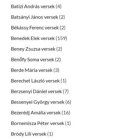
Batízi András versek
(4)
Batsányi János versek
(2)
Békássy Ferenc versek
(2)
Benedek Elek versek
(159)
Beney Zsuzsa versek
(2)
Benőfy Soma versek
(2)
Berde Mária versek
(3)
Berechet László versek
(1)
Berzsenyi Dániel versek
(7)
Bessenyei György versek
(6)
Bezerédj Amália versek
(16)
Bornemisza Péter versek
(1)
Bródy Lili versek
(1)