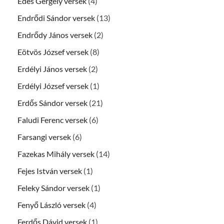
Édes Gergely versek
(4)
Endrődi Sándor versek
(13)
Endrődy János versek
(2)
Eötvös József versek
(8)
Erdélyi János versek
(2)
Erdélyi József versek
(1)
Erdős Sándor versek
(21)
Faludi Ferenc versek
(6)
Farsangi versek
(6)
Fazekas Mihály versek
(14)
Fejes István versek
(1)
Feleky Sándor versek
(1)
Fenyő László versek
(4)
Ferdős Dávid versek
(1)