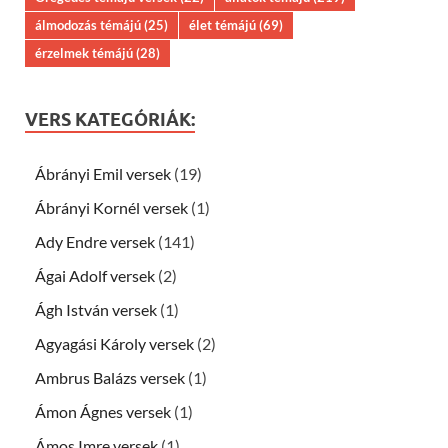
álmodozás témájú
(25)
élet témájú
(69)
érzelmek témájú
(28)
VERS KATEGÓRIÁK:
Ábrányi Emil versek
(19)
Ábrányi Kornél versek
(1)
Ady Endre versek
(141)
Ágai Adolf versek
(2)
Ágh István versek
(1)
Agyagási Károly versek
(2)
Ambrus Balázs versek
(1)
Ámon Ágnes versek
(1)
Ámos Imre versek
(1)