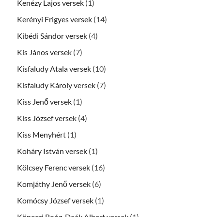
Kenézy Lajos versek
(1)
Kerényi Frigyes versek
(14)
Kibédi Sándor versek
(4)
Kis János versek
(7)
Kisfaludy Atala versek
(10)
Kisfaludy Károly versek
(7)
Kiss Jenő versek
(1)
Kiss József versek
(4)
Kiss Menyhért
(1)
Koháry István versek
(1)
Kölcsey Ferenc versek
(16)
Komjáthy Jenő versek
(6)
Komócsy József versek
(1)
Köpeczi Boóz-Deák Albert versek
(1)