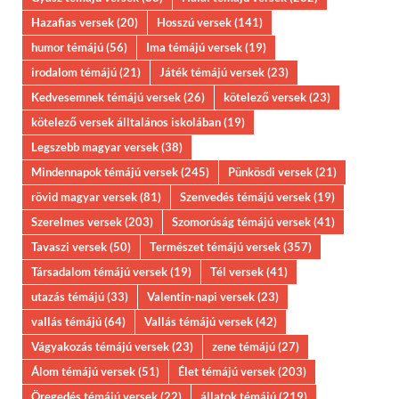
Hazafias versek
(20)
Hosszú versek
(141)
humor témájú
(56)
Ima témájú versek
(19)
irodalom témájú
(21)
Játék témájú versek
(23)
Kedvesemnek témájú versek
(26)
kötelező versek
(23)
kötelező versek álltalános iskolában
(19)
Legszebb magyar versek
(38)
Mindennapok témájú versek
(245)
Pünkösdi versek
(21)
rövid magyar versek
(81)
Szenvedés témájú versek
(19)
Szerelmes versek
(203)
Szomorúság témájú versek
(41)
Tavaszi versek
(50)
Természet témájú versek
(357)
Társadalom témájú versek
(19)
Tél versek
(41)
utazás témájú
(33)
Valentin-napi versek
(23)
vallás témájú
(64)
Vallás témájú versek
(42)
Vágyakozás témájú versek
(23)
zene témájú
(27)
Álom témájú versek
(51)
Élet témájú versek
(203)
Öregedés témájú versek
(22)
állatok témájú
(219)