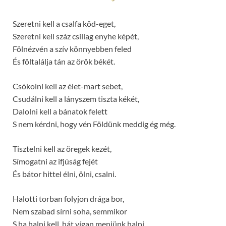
Szeretni kell a csalfa köd-eget,
Szeretni kell száz csillag enyhe képét,
Fölnézvén a szív könnyebben feled
És föltalálja tán az örök békét.
Csókolni kell az élet-mart sebet,
Csudálni kell a lányszem tiszta kékét,
Dalolni kell a bánatok felett
S nem kérdni, hogy vén Földünk meddig ég még.
Tisztelni kell az öregek kezét,
Símogatni az ifjúság fejét
És bátor hittel élni, ölni, csalni.
Halotti torban folyjon drága bor,
Nem szabad sírni soha, semmikor
S ha halni kell, hát vígan menjünk halni.