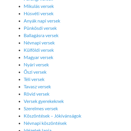
Mikulás versek
Húsvéti versek
Anyák napi versek
Pünkösdi versek
Ballagásra versek
Névnapi versek
Külföldi versek
Magyar versek
Nyári versek
Őszi versek
Téli versek
Tavasz versek
Rövid versek
Versek gyerekeknek
Szerelmes versek
Köszöntések – Jókívánságok
Névnapi köszöntések
Idézetek lapja