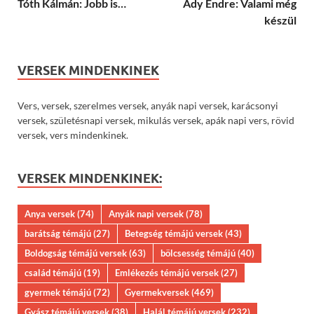
Tóth Kálmán: Jobb is…
Ady Endre: Valami még
készül
VERSEK MINDENKINEK
Vers, versek, szerelmes versek, anyák napi versek, karácsonyi
versek, születésnapi versek, mikulás versek, apák napi vers, rövid
versek, vers mindenkinek.
VERSEK MINDENKINEK:
Anya versek
(74)
Anyák napi versek
(78)
barátság témájú
(27)
Betegség témájú versek
(43)
Boldogság témájú versek
(63)
bölcsesség témájú
(40)
család témájú
(19)
Emlékezés témájú versek
(27)
gyermek témájú
(72)
Gyermekversek
(469)
Gyász témájú versek
(38)
Halál témájú versek
(232)