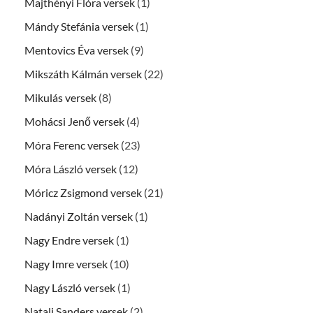
Majthényi Flóra versek
(1)
Mándy Stefánia versek
(1)
Mentovics Éva versek
(9)
Mikszáth Kálmán versek
(22)
Mikulás versek
(8)
Mohácsi Jenő versek
(4)
Móra Ferenc versek
(23)
Móra László versek
(12)
Móricz Zsigmond versek
(21)
Nadányi Zoltán versek
(1)
Nagy Endre versek
(1)
Nagy Imre versek
(10)
Nagy László versek
(1)
Natali Sanders versek
(2)