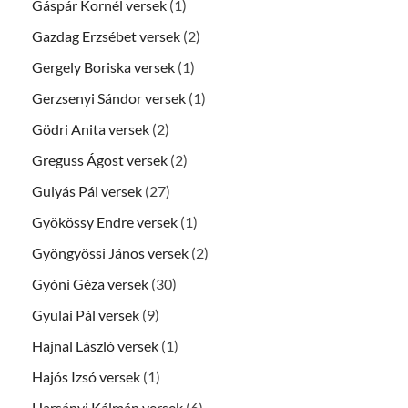
Gáspár Kornél versek
(1)
Gazdag Erzsébet versek
(2)
Gergely Boriska versek
(1)
Gerzsenyi Sándor versek
(1)
Gödri Anita versek
(2)
Greguss Ágost versek
(2)
Gulyás Pál versek
(27)
Gyökössy Endre versek
(1)
Gyöngyössi János versek
(2)
Gyóni Géza versek
(30)
Gyulai Pál versek
(9)
Hajnal László versek
(1)
Hajós Izsó versek
(1)
Harsányi Kálmán versek
(6)