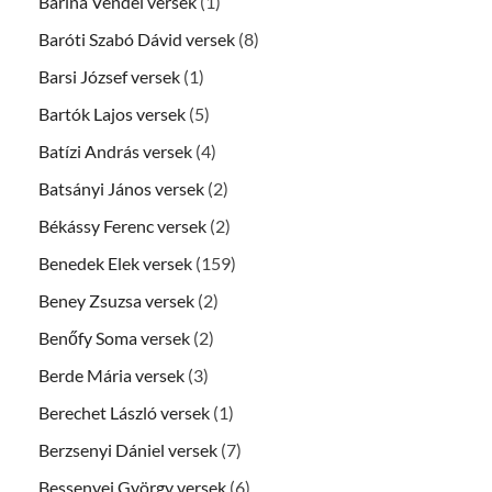
Barina Vendel versek
(1)
Baróti Szabó Dávid versek
(8)
Barsi József versek
(1)
Bartók Lajos versek
(5)
Batízi András versek
(4)
Batsányi János versek
(2)
Békássy Ferenc versek
(2)
Benedek Elek versek
(159)
Beney Zsuzsa versek
(2)
Benőfy Soma versek
(2)
Berde Mária versek
(3)
Berechet László versek
(1)
Berzsenyi Dániel versek
(7)
Bessenyei György versek
(6)