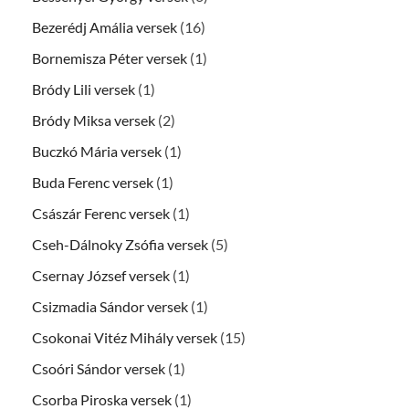
Bezerédj Amália versek
(16)
Bornemisza Péter versek
(1)
Bródy Lili versek
(1)
Bródy Miksa versek
(2)
Buczkó Mária versek
(1)
Buda Ferenc versek
(1)
Császár Ferenc versek
(1)
Cseh-Dálnoky Zsófia versek
(5)
Csernay József versek
(1)
Csizmadia Sándor versek
(1)
Csokonai Vitéz Mihály versek
(15)
Csoóri Sándor versek
(1)
Csorba Piroska versek
(1)