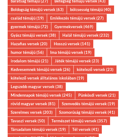
barátság témájú
(27)
Betegség témájú versek
(43)
Boldogság témájú versek
(63)
bölcsesség témájú
(40)
család témájú
(19)
Emlékezés témájú versek
(27)
gyermek témájú
(72)
Gyermekversek
(469)
Gyász témájú versek
(38)
Halál témájú versek
(232)
Hazafias versek
(20)
Hosszú versek
(141)
humor témájú
(56)
Ima témájú versek
(19)
irodalom témájú
(21)
Játék témájú versek
(23)
Kedvesemnek témájú versek
(26)
kötelező versek
(23)
kötelező versek álltalános iskolában
(19)
Legszebb magyar versek
(38)
Mindennapok témájú versek
(245)
Pünkösdi versek
(21)
rövid magyar versek
(81)
Szenvedés témájú versek
(19)
Szerelmes versek
(203)
Szomorúság témájú versek
(41)
Tavaszi versek
(50)
Természet témájú versek
(357)
Társadalom témájú versek
(19)
Tél versek
(41)