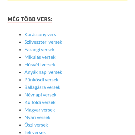
MÉG TÖBB VERS:
Karácsony vers
Szilveszteri versek
Farangi versek
Mikulás versek
Húsvéti versek
Anyák napi versek
Pünkösdi versek
Ballagásra versek
Névnapi versek
Külföldi versek
Magyar versek
Nyári versek
Őszi versek
Téli versek