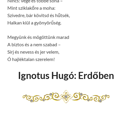
Nincs: vége és többé soha –
Mint sziklakőre a moha:
Szívedre, bár kövitsd és hűtsék,
Halkan kiül a gyönyörűség.
Megyünk és mögöttünk marad
A biztos és a nem szabad –
Sírj és nevess és jer velem,
Ó hajléktalan szerelem!
Ignotus Hugó: Erdőben