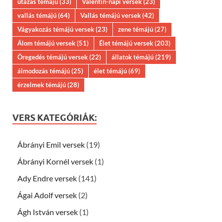
utazás témájú
(33)
Valentin-napi versek
(23)
vallás témájú
(64)
Vallás témájú versek
(42)
Vágyakozás témájú versek
(23)
zene témájú
(27)
Álom témájú versek
(51)
Élet témájú versek
(203)
Öregedés témájú versek
(22)
állatok témájú
(219)
álmodozás témájú
(25)
élet témájú
(69)
érzelmek témájú
(28)
VERS KATEGÓRIÁK:
Ábrányi Emil versek
(19)
Ábrányi Kornél versek
(1)
Ady Endre versek
(141)
Ágai Adolf versek
(2)
Ágh István versek
(1)