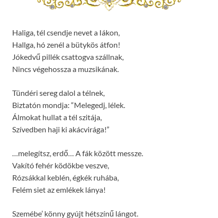
Haliga, tél csendje nevet a Iákon,
Hallga, hó zenél a bütykös átfon!
Jókedvű pillék csattogva szállnak,
Nincs végehossza a muzsikának.
Tündéri sereg dalol a télnek,
Biztatón mondja: “Melegedj, lélek.
Álmokat hullat a tél szitája,
Szívedben haji ki akácvirága!”
…melegítsz, erdő… A fák között messze.
Vakító fehér ködökbe veszve,
Rózsákkal keblén, égkék ruhába,
Felém siet az emlékek lánya!
Szemébe’ könny gyújt hétszínű lángot.