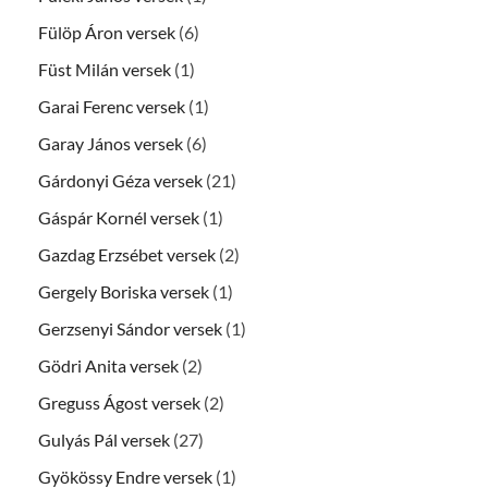
Fülöp Áron versek
(6)
Füst Milán versek
(1)
Garai Ferenc versek
(1)
Garay János versek
(6)
Gárdonyi Géza versek
(21)
Gáspár Kornél versek
(1)
Gazdag Erzsébet versek
(2)
Gergely Boriska versek
(1)
Gerzsenyi Sándor versek
(1)
Gödri Anita versek
(2)
Greguss Ágost versek
(2)
Gulyás Pál versek
(27)
Gyökössy Endre versek
(1)