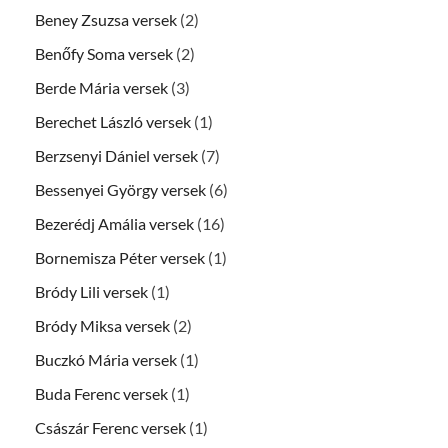
Beney Zsuzsa versek
(2)
Benőfy Soma versek
(2)
Berde Mária versek
(3)
Berechet László versek
(1)
Berzsenyi Dániel versek
(7)
Bessenyei György versek
(6)
Bezerédj Amália versek
(16)
Bornemisza Péter versek
(1)
Bródy Lili versek
(1)
Bródy Miksa versek
(2)
Buczkó Mária versek
(1)
Buda Ferenc versek
(1)
Császár Ferenc versek
(1)