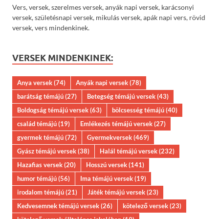
Vers, versek, szerelmes versek, anyák napi versek, karácsonyi
versek, születésnapi versek, mikulás versek, apák napi vers, rövid
versek, vers mindenkinek.
VERSEK MINDENKINEK:
Anya versek
(74)
Anyák napi versek
(78)
barátság témájú
(27)
Betegség témájú versek
(43)
Boldogság témájú versek
(63)
bölcsesség témájú
(40)
család témájú
(19)
Emlékezés témájú versek
(27)
gyermek témájú
(72)
Gyermekversek
(469)
Gyász témájú versek
(38)
Halál témájú versek
(232)
Hazafias versek
(20)
Hosszú versek
(141)
humor témájú
(56)
Ima témájú versek
(19)
irodalom témájú
(21)
Játék témájú versek
(23)
Kedvesemnek témájú versek
(26)
kötelező versek
(23)