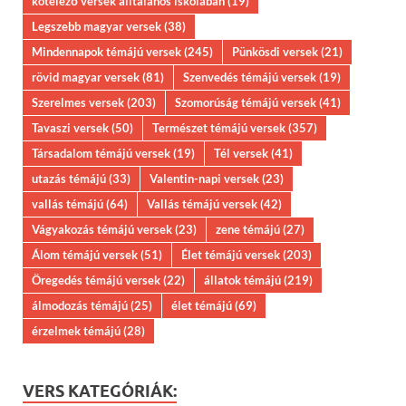
kötelező versek álltalános iskolában
(19)
Legszebb magyar versek
(38)
Mindennapok témájú versek
(245)
Pünkösdi versek
(21)
rövid magyar versek
(81)
Szenvedés témájú versek
(19)
Szerelmes versek
(203)
Szomorúság témájú versek
(41)
Tavaszi versek
(50)
Természet témájú versek
(357)
Társadalom témájú versek
(19)
Tél versek
(41)
utazás témájú
(33)
Valentin-napi versek
(23)
vallás témájú
(64)
Vallás témájú versek
(42)
Vágyakozás témájú versek
(23)
zene témájú
(27)
Álom témájú versek
(51)
Élet témájú versek
(203)
Öregedés témájú versek
(22)
állatok témájú
(219)
álmodozás témájú
(25)
élet témájú
(69)
érzelmek témájú
(28)
VERS KATEGÓRIÁK: