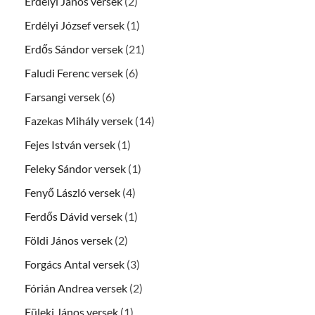
Erdélyi János versek
(2)
Erdélyi József versek
(1)
Erdős Sándor versek
(21)
Faludi Ferenc versek
(6)
Farsangi versek
(6)
Fazekas Mihály versek
(14)
Fejes István versek
(1)
Feleky Sándor versek
(1)
Fenyő László versek
(4)
Ferdős Dávid versek
(1)
Földi János versek
(2)
Forgács Antal versek
(3)
Fórián Andrea versek
(2)
Füleki János versek
(1)