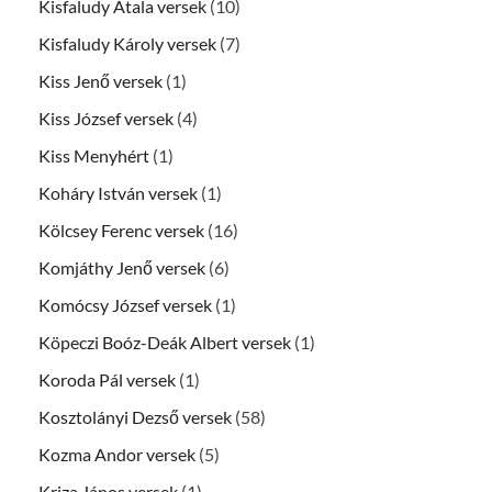
Kisfaludy Atala versek
(10)
Kisfaludy Károly versek
(7)
Kiss Jenő versek
(1)
Kiss József versek
(4)
Kiss Menyhért
(1)
Koháry István versek
(1)
Kölcsey Ferenc versek
(16)
Komjáthy Jenő versek
(6)
Komócsy József versek
(1)
Köpeczi Boóz-Deák Albert versek
(1)
Koroda Pál versek
(1)
Kosztolányi Dezső versek
(58)
Kozma Andor versek
(5)
Kriza János versek
(1)