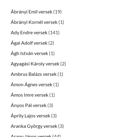
Ábrányi Emil versek
(19)
Ábrányi Kornél versek
(1)
Ady Endre versek
(141)
Ágai Adolf versek
(2)
Ágh István versek
(1)
Agyagási Károly versek
(2)
Ambrus Balázs versek
(1)
Ámon Ágnes versek
(1)
Ámos Imre versek
(1)
Ányos Pál versek
(3)
Áprily Lajos versek
(3)
Aranka György versek
(3)
Arany János versek
(44)