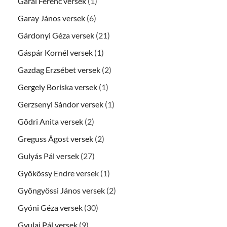
Garai Ferenc versek
(1)
Garay János versek
(6)
Gárdonyi Géza versek
(21)
Gáspár Kornél versek
(1)
Gazdag Erzsébet versek
(2)
Gergely Boriska versek
(1)
Gerzsenyi Sándor versek
(1)
Gödri Anita versek
(2)
Greguss Ágost versek
(2)
Gulyás Pál versek
(27)
Gyökössy Endre versek
(1)
Gyöngyössi János versek
(2)
Gyóni Géza versek
(30)
Gyulai Pál versek
(9)