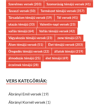
Szerelmes versek
(203)
Szomorúság témájú versek
(41)
Tavaszi versek
(50)
Természet témájú versek
(357)
Társadalom témájú versek
(19)
Tél versek
(41)
utazás témájú
(33)
Valentin-napi versek
(23)
vallás témájú
(64)
Vallás témájú versek
(42)
Vágyakozás témájú versek
(23)
zene témájú
(27)
Álom témájú versek
(51)
Élet témájú versek
(203)
Öregedés témájú versek
(22)
állatok témájú
(219)
álmodozás témájú
(25)
élet témájú
(69)
érzelmek témájú
(28)
VERS KATEGÓRIÁK:
Ábrányi Emil versek
(19)
Ábrányi Kornél versek
(1)