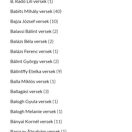
B. Radó Lili versek
(1)
Babits Mihály versek
(40)
Bajza József versek
(10)
Balassi Bálint versek
(2)
Balázs Béla versek
(2)
Balázs Ferenc versek
(1)
Bálint György versek
(2)
Bálintffy Etelka versek
(9)
Balla Miklós versek
(1)
Ballagási versek
(3)
Balogh Gyula versek
(1)
Balogh Melanie versek
(1)
Bányai Kornél versek
(11)
Barcsay Ábrahám versek
(1)