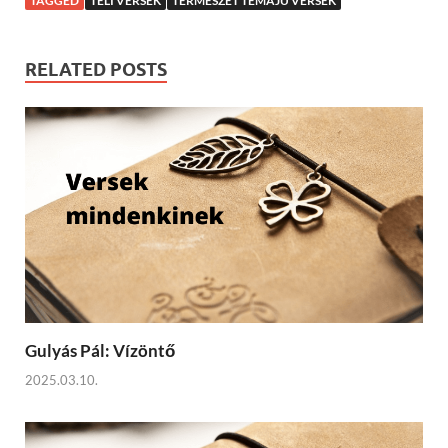
TAGGED
TÉLI VERSEK
TERMÉSZET TÉMÁJÚ VERSEK
RELATED POSTS
Gulyás Pál: Vízöntő
2025.03.10.