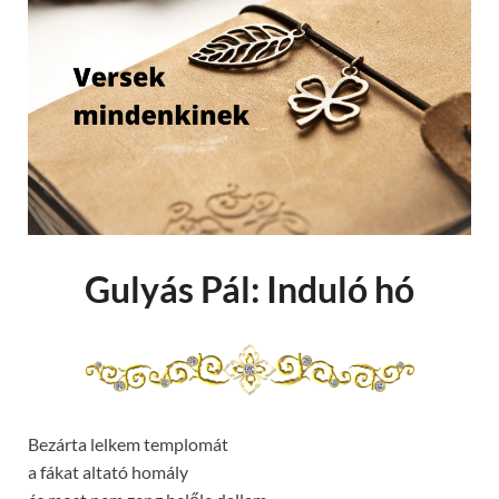
Gulyás Pál: Induló hó
Bezárta lelkem templomát
a fákat altató homály