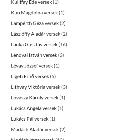
Kuliffay Ede versek
(1)
Kun Magdolna versek
(1)
Lampérth Géza versek
(2)
Lászlóffy Aladár versek
(2)
Lauka Gusztáv versek
(16)
Lendvai István versek
(3)
Lévay József versek
(1)
Ligeti Ernő versek
(5)
Lithvay Viktória versek
(3)
Lovászy Károly versek
(1)
Lukács Angéla versek
(1)
Lukács Pál versek
(1)
Madách Aladár versek
(2)
Madách Imre versek
(13)