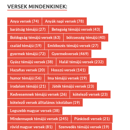
VERSEK MINDENKINEK:
Anya versek
(74)
Anyák napi versek
(78)
barátság témájú
(27)
Betegség témájú versek
(43)
Boldogság témájú versek
(63)
bölcsesség témájú
(40)
család témájú
(19)
Emlékezés témájú versek
(27)
gyermek témájú
(72)
Gyermekversek
(469)
Gyász témájú versek
(38)
Halál témájú versek
(232)
Hazafias versek
(20)
Hosszú versek
(141)
humor témájú
(56)
Ima témájú versek
(19)
irodalom témájú
(21)
Játék témájú versek
(23)
Kedvesemnek témájú versek
(26)
kötelező versek
(23)
kötelező versek álltalános iskolában
(19)
Legszebb magyar versek
(38)
Mindennapok témájú versek
(245)
Pünkösdi versek
(21)
rövid magyar versek
(81)
Szenvedés témájú versek
(19)