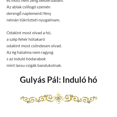
és most nem zeng belőle dallam.
Az ablak csillogó szemén
derengő naplementi fény
némán tükrözteti nyugalmam.
Odakint most olvad a hó,
a szép fehér hótakaró
odakint most csöndesen olvad.
Az ég hatalma nem ragyog
s az induló hódarabok
mint lassu csigák bandukolnak.
Gulyás Pál: Induló hó