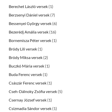
Berechet László versek
(1)
Berzsenyi Dániel versek
(7)
Bessenyei György versek
(6)
Bezerédj Amália versek
(16)
Bornemisza Péter versek
(1)
Bródy Lili versek
(1)
Bródy Miksa versek
(2)
Buczkó Mária versek
(1)
Buda Ferenc versek
(1)
Császár Ferenc versek
(1)
Cseh-Dálnoky Zsófia versek
(5)
Csernay József versek
(1)
Csizmadia Sándor versek
(1)