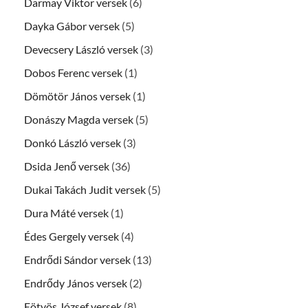
Darmay Viktor versek
(6)
Dayka Gábor versek
(5)
Devecsery László versek
(3)
Dobos Ferenc versek
(1)
Dömötör János versek
(1)
Donászy Magda versek
(5)
Donkó László versek
(3)
Dsida Jenő versek
(36)
Dukai Takách Judit versek
(5)
Dura Máté versek
(1)
Édes Gergely versek
(4)
Endrődi Sándor versek
(13)
Endrődy János versek
(2)
Eötvös József versek
(8)