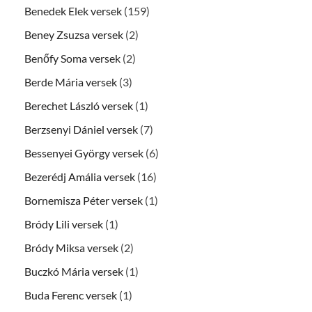
Benedek Elek versek
(159)
Beney Zsuzsa versek
(2)
Benőfy Soma versek
(2)
Berde Mária versek
(3)
Berechet László versek
(1)
Berzsenyi Dániel versek
(7)
Bessenyei György versek
(6)
Bezerédj Amália versek
(16)
Bornemisza Péter versek
(1)
Bródy Lili versek
(1)
Bródy Miksa versek
(2)
Buczkó Mária versek
(1)
Buda Ferenc versek
(1)