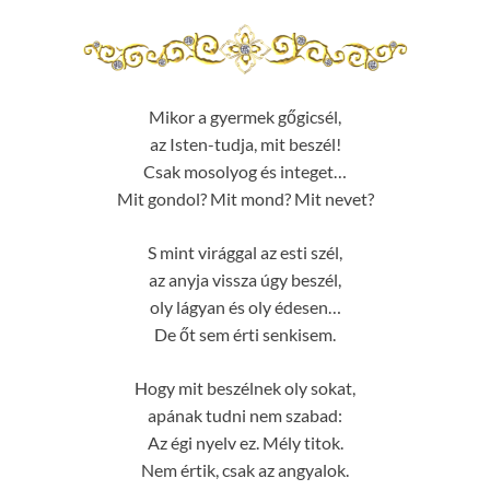
Mikor a gyermek gőgicsél,
az Isten-tudja, mit beszél!
Csak mosolyog és integet…
Mit gondol? Mit mond? Mit nevet?
S mint virággal az esti szél,
az anyja vissza úgy beszél,
oly lágyan és oly édesen…
De őt sem érti senkisem.
Hogy mit beszélnek oly sokat,
apának tudni nem szabad:
Az égi nyelv ez. Mély titok.
Nem értik, csak az angyalok.