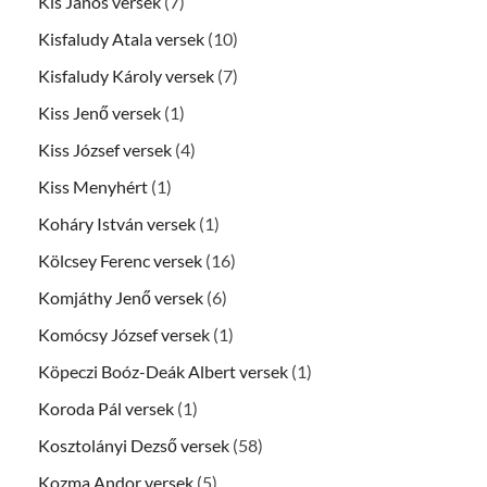
Kis János versek
(7)
Kisfaludy Atala versek
(10)
Kisfaludy Károly versek
(7)
Kiss Jenő versek
(1)
Kiss József versek
(4)
Kiss Menyhért
(1)
Koháry István versek
(1)
Kölcsey Ferenc versek
(16)
Komjáthy Jenő versek
(6)
Komócsy József versek
(1)
Köpeczi Boóz-Deák Albert versek
(1)
Koroda Pál versek
(1)
Kosztolányi Dezső versek
(58)
Kozma Andor versek
(5)