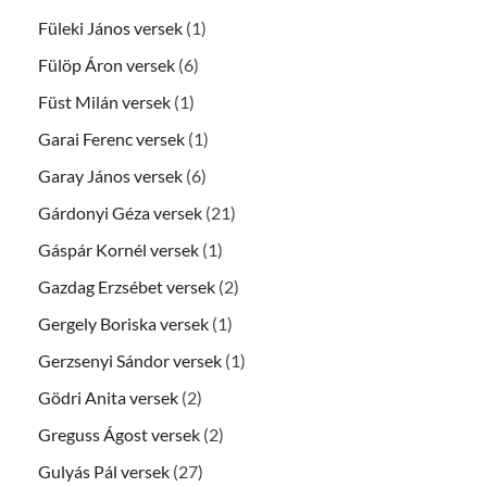
Füleki János versek
(1)
Fülöp Áron versek
(6)
Füst Milán versek
(1)
Garai Ferenc versek
(1)
Garay János versek
(6)
Gárdonyi Géza versek
(21)
Gáspár Kornél versek
(1)
Gazdag Erzsébet versek
(2)
Gergely Boriska versek
(1)
Gerzsenyi Sándor versek
(1)
Gödri Anita versek
(2)
Greguss Ágost versek
(2)
Gulyás Pál versek
(27)