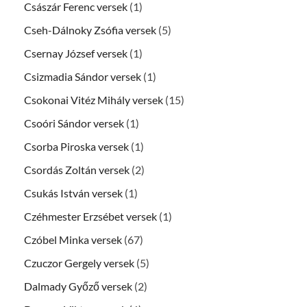
Császár Ferenc versek
(1)
Cseh-Dálnoky Zsófia versek
(5)
Csernay József versek
(1)
Csizmadia Sándor versek
(1)
Csokonai Vitéz Mihály versek
(15)
Csoóri Sándor versek
(1)
Csorba Piroska versek
(1)
Csordás Zoltán versek
(2)
Csukás István versek
(1)
Czéhmester Erzsébet versek
(1)
Czóbel Minka versek
(67)
Czuczor Gergely versek
(5)
Dalmady Győző versek
(2)