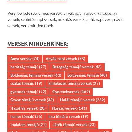
Vers, versek, szerelmes versek, anyák napi versek, karácsonyi
versek, születésnapi versek, mikulás versek, apák napi vers, rövid
versek, vers mindenkinek.
VERSEK MINDENKINEK:
Anya versek
(74)
Anyák napi versek
(78)
barátság témájú
(27)
Betegség témájú versek
(43)
Boldogság témájú versek
(63)
bölcsesség témájú
(40)
család témájú
(19)
Emlékezés témájú versek
(27)
gyermek témájú
(72)
Gyermekversek
(469)
Gyász témájú versek
(38)
Halál témájú versek
(232)
Hazafias versek
(20)
Hosszú versek
(141)
humor témájú
(56)
Ima témájú versek
(19)
irodalom témájú
(21)
Játék témájú versek
(23)