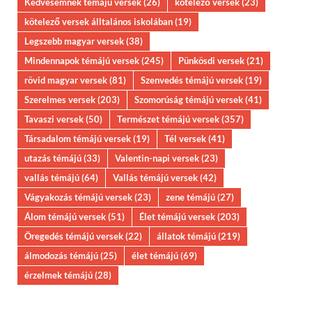
Kedvesemnek témájú versek
(26)
kötelező versek
(23)
kötelező versek álltalános iskolában
(19)
Legszebb magyar versek
(38)
Mindennapok témájú versek
(245)
Pünkösdi versek
(21)
rövid magyar versek
(81)
Szenvedés témájú versek
(19)
Szerelmes versek
(203)
Szomorúság témájú versek
(41)
Tavaszi versek
(50)
Természet témájú versek
(357)
Társadalom témájú versek
(19)
Tél versek
(41)
utazás témájú
(33)
Valentin-napi versek
(23)
vallás témájú
(64)
Vallás témájú versek
(42)
Vágyakozás témájú versek
(23)
zene témájú
(27)
Álom témájú versek
(51)
Élet témájú versek
(203)
Öregedés témájú versek
(22)
állatok témájú
(219)
álmodozás témájú
(25)
élet témájú
(69)
érzelmek témájú
(28)