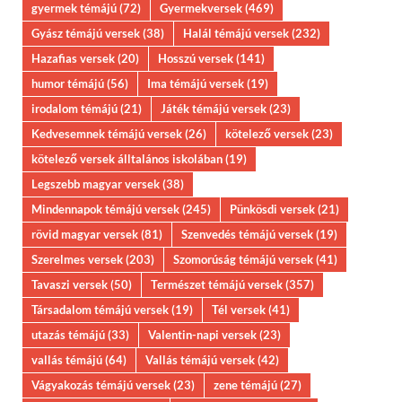
gyermek témájú
(72)
Gyermekversek
(469)
Gyász témájú versek
(38)
Halál témájú versek
(232)
Hazafias versek
(20)
Hosszú versek
(141)
humor témájú
(56)
Ima témájú versek
(19)
irodalom témájú
(21)
Játék témájú versek
(23)
Kedvesemnek témájú versek
(26)
kötelező versek
(23)
kötelező versek álltalános iskolában
(19)
Legszebb magyar versek
(38)
Mindennapok témájú versek
(245)
Pünkösdi versek
(21)
rövid magyar versek
(81)
Szenvedés témájú versek
(19)
Szerelmes versek
(203)
Szomorúság témájú versek
(41)
Tavaszi versek
(50)
Természet témájú versek
(357)
Társadalom témájú versek
(19)
Tél versek
(41)
utazás témájú
(33)
Valentin-napi versek
(23)
vallás témájú
(64)
Vallás témájú versek
(42)
Vágyakozás témájú versek
(23)
zene témájú
(27)