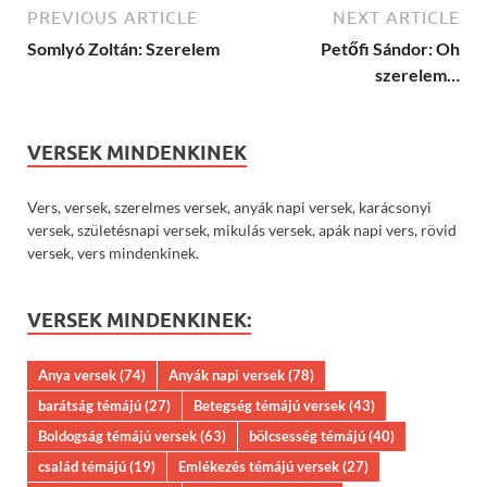
PREVIOUS ARTICLE
NEXT ARTICLE
Somlyó Zoltán: Szerelem
Petőfi Sándor: Oh
szerelem…
VERSEK MINDENKINEK
Vers, versek, szerelmes versek, anyák napi versek, karácsonyi
versek, születésnapi versek, mikulás versek, apák napi vers, rövid
versek, vers mindenkinek.
VERSEK MINDENKINEK:
Anya versek
(74)
Anyák napi versek
(78)
barátság témájú
(27)
Betegség témájú versek
(43)
Boldogság témájú versek
(63)
bölcsesség témájú
(40)
család témájú
(19)
Emlékezés témájú versek
(27)