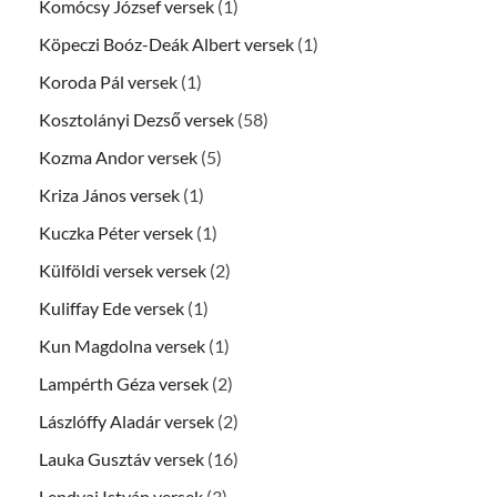
Komócsy József versek
(1)
Köpeczi Boóz-Deák Albert versek
(1)
Koroda Pál versek
(1)
Kosztolányi Dezső versek
(58)
Kozma Andor versek
(5)
Kriza János versek
(1)
Kuczka Péter versek
(1)
Külföldi versek versek
(2)
Kuliffay Ede versek
(1)
Kun Magdolna versek
(1)
Lampérth Géza versek
(2)
Lászlóffy Aladár versek
(2)
Lauka Gusztáv versek
(16)
Lendvai István versek
(3)