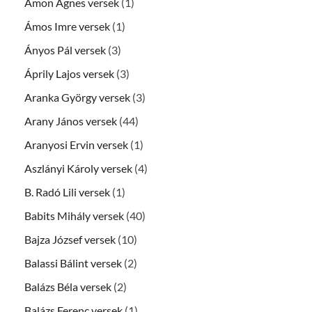
Ámon Ágnes versek
(1)
Ámos Imre versek
(1)
Ányos Pál versek
(3)
Áprily Lajos versek
(3)
Aranka György versek
(3)
Arany János versek
(44)
Aranyosi Ervin versek
(1)
Aszlányi Károly versek
(4)
B. Radó Lili versek
(1)
Babits Mihály versek
(40)
Bajza József versek
(10)
Balassi Bálint versek
(2)
Balázs Béla versek
(2)
Balázs Ferenc versek
(1)