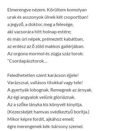
Elmerengve nézem. Körültem komolyan
urak és asszonyok ülnek két csoportban!
a jegyző, a doktor, meg a felesége,
aki vacsorára hitt holnap estére;
és más úri népek, prémezett kabátban,
az erdész az ő zöld makkos gallérjában.
Az orgona mormol és zúgja száz torok:
“Csordapásztorok…
Feledhetetlen szent karácson éjjele!
Varázszsal, vallásos titokkal vagy tele!
A gyertyák lobognak. Remegnek az árnyak.
Az égi angyalok velünk glóriáznak.
Az a szőke lányka kis könyvét kinyitja.
(Kezecskéjét hamvas svédkeztyű borítja.)
Mikor képre fordít, ajkához emeli;
égre merengenek kék-bársony szemei.