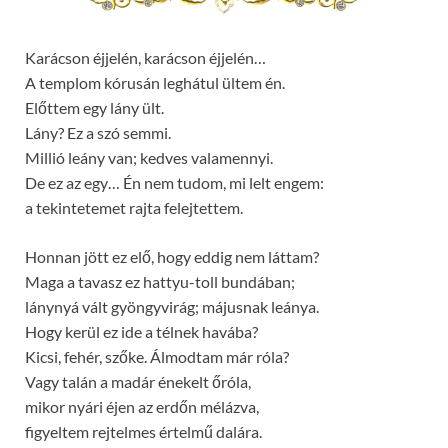
Karácson éjjelén, karácson éjjelén…
A templom kórusán leghátul ültem én.
Előttem egy lány ült.
Lány? Ez a szó semmi.
Millió leány van; kedves valamennyi.
De ez az egy… Én nem tudom, mi lelt engem:
a tekintetemet rajta felejtettem.
Honnan jött ez elő, hogy eddig nem láttam?
Maga a tavasz ez hattyu-toll bundában;
lánynyá vált gyöngyvirág; májusnak leánya.
Hogy kerül ez ide a télnek havába?
Kicsi, fehér, szőke. Álmodtam már róla?
Vagy talán a madár énekelt őróla,
mikor nyári éjen az erdőn mélázva,
figyeltem rejtelmes értelmű dalára.