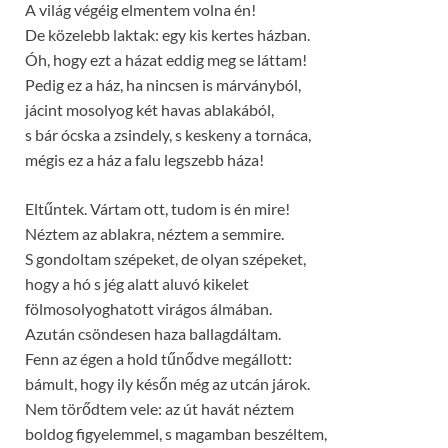
A világ végéig elmentem volna én!
De közelebb laktak: egy kis kertes házban.
Óh, hogy ezt a házat eddig meg se láttam!
Pedig ez a ház, ha nincsen is márványból,
jácint mosolyog két havas ablakából,
s bár ócska a zsindely, s keskeny a tornáca,
mégis ez a ház a falu legszebb háza!
Eltűntek. Vártam ott, tudom is én mire!
Néztem az ablakra, néztem a semmire.
S gondoltam szépeket, de olyan szépeket,
hogy a hó s jég alatt aluvó kikelet
fölmosolyoghatott virágos álmában.
Azután csöndesen haza ballagdáltam.
Fenn az égen a hold tűnődve megállott:
bámult, hogy ily későn még az utcán járok.
Nem törődtem vele: az út havát néztem
boldog figyelemmel, s magamban beszéltem,