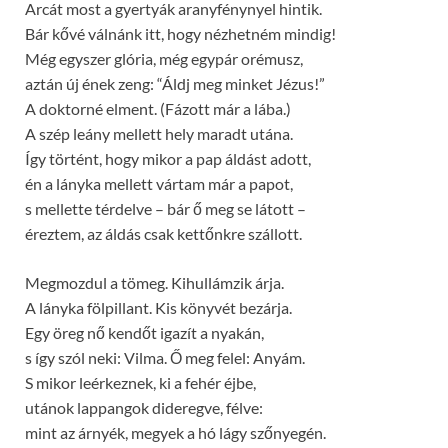
Arcát most a gyertyák aranyfénynyel hintik.
Bár kővé válnánk itt, hogy nézhetném mindig!
Még egyszer glória, még egypár orémusz,
aztán új ének zeng: “Áldj meg minket Jézus!”
A doktorné elment. (Fázott már a lába.)
A szép leány mellett hely maradt utána.
Így történt, hogy mikor a pap áldást adott,
én a lányka mellett vártam már a papot,
s mellette térdelve – bár ő meg se látott –
éreztem, az áldás csak kettőnkre szállott.
Megmozdul a tömeg. Kihullámzik árja.
A lányka fölpillant. Kis könyvét bezárja.
Egy öreg nő kendőt igazít a nyakán,
s így szól neki: Vilma. Ő meg felel: Anyám.
S mikor leérkeznek, ki a fehér éjbe,
utánok lappangok dideregve, félve:
mint az árnyék, megyek a hó lágy szőnyegén.