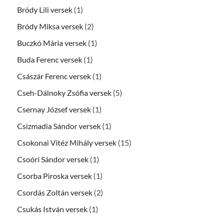
Bródy Lili versek
(1)
Bródy Miksa versek
(2)
Buczkó Mária versek
(1)
Buda Ferenc versek
(1)
Császár Ferenc versek
(1)
Cseh-Dálnoky Zsófia versek
(5)
Csernay József versek
(1)
Csizmadia Sándor versek
(1)
Csokonai Vitéz Mihály versek
(15)
Csoóri Sándor versek
(1)
Csorba Piroska versek
(1)
Csordás Zoltán versek
(2)
Csukás István versek
(1)