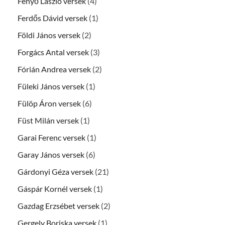
Fenyő László versek
(4)
Ferdős Dávid versek
(1)
Földi János versek
(2)
Forgács Antal versek
(3)
Fórián Andrea versek
(2)
Füleki János versek
(1)
Fülöp Áron versek
(6)
Füst Milán versek
(1)
Garai Ferenc versek
(1)
Garay János versek
(6)
Gárdonyi Géza versek
(21)
Gáspár Kornél versek
(1)
Gazdag Erzsébet versek
(2)
Gergely Boriska versek
(1)