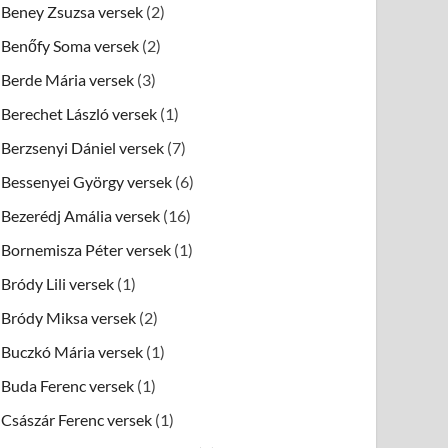
Beney Zsuzsa versek
(2)
Benőfy Soma versek
(2)
Berde Mária versek
(3)
Berechet László versek
(1)
Berzsenyi Dániel versek
(7)
Bessenyei György versek
(6)
Bezerédj Amália versek
(16)
Bornemisza Péter versek
(1)
Bródy Lili versek
(1)
Bródy Miksa versek
(2)
Buczkó Mária versek
(1)
Buda Ferenc versek
(1)
Császár Ferenc versek
(1)