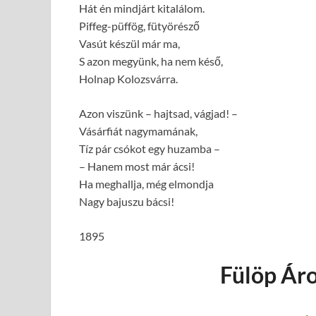
Hát én mindjárt kitalálom.
Piffeg-püffög, fütyörésző
Vasút készül már ma,
S azon megyünk, ha nem késő,
Holnap Kolozsvárra.
Azon viszünk – hajtsad, vágjad! –
Vásárfiát nagymamának,
Tíz pár csókot egy huzamba –
– Hanem most már ácsi!
Ha meghallja, még elmondja
Nagy bajuszu bácsi!
1895
Fülöp Áro