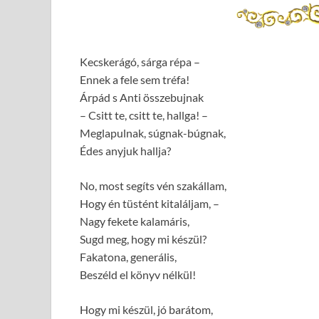
Kecskerágó, sárga répa –
Ennek a fele sem tréfa!
Árpád s Anti összebujnak
– Csitt te, csitt te, hallga! –
Meglapulnak, súgnak-búgnak,
Édes anyjuk hallja?
No, most segíts vén szakállam,
Hogy én tüstént kitaláljam, –
Nagy fekete kalamáris,
Sugd meg, hogy mi készül?
Fakatona, generális,
Beszéld el könyv nélkül!
Hogy mi készül, jó barátom,