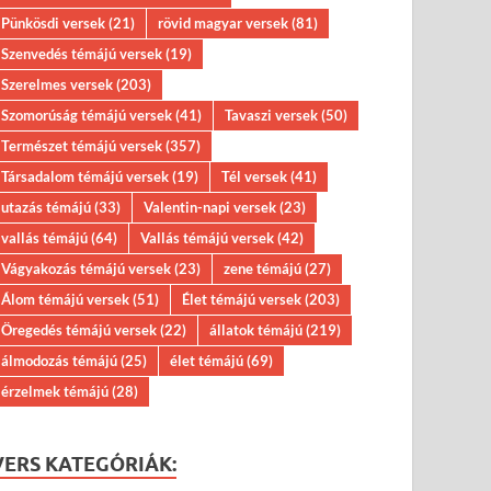
Pünkösdi versek
(21)
rövid magyar versek
(81)
Szenvedés témájú versek
(19)
Szerelmes versek
(203)
Szomorúság témájú versek
(41)
Tavaszi versek
(50)
Természet témájú versek
(357)
Társadalom témájú versek
(19)
Tél versek
(41)
utazás témájú
(33)
Valentin-napi versek
(23)
vallás témájú
(64)
Vallás témájú versek
(42)
Vágyakozás témájú versek
(23)
zene témájú
(27)
Álom témájú versek
(51)
Élet témájú versek
(203)
Öregedés témájú versek
(22)
állatok témájú
(219)
álmodozás témájú
(25)
élet témájú
(69)
érzelmek témájú
(28)
VERS KATEGÓRIÁK: