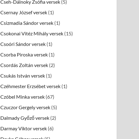
Cseh-Dálnoky Zsófia versek
(5)
Csernay József versek
(1)
Csizmadia Sándor versek
(1)
Csokonai Vitéz Mihály versek
(15)
Csoóri Sándor versek
(1)
Csorba Piroska versek
(1)
Csordás Zoltán versek
(2)
Csukás István versek
(1)
Czéhmester Erzsébet versek
(1)
Czóbel Minka versek
(67)
Czuczor Gergely versek
(5)
Dalmady Győző versek
(2)
Darmay Viktor versek
(6)
Dayka Gábor versek
(5)