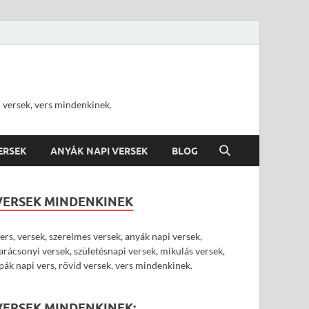
d versek, vers mindenkinek.
VERSEK
ANYÁK NAPI VERSEK
BLOG
VERSEK MINDENKINEK
ers, versek, szerelmes versek, anyák napi versek,
arácsonyi versek, születésnapi versek, mikulás versek,
pák napi vers, rövid versek, vers mindenkinek.
VERSEK MINDENKINEK: