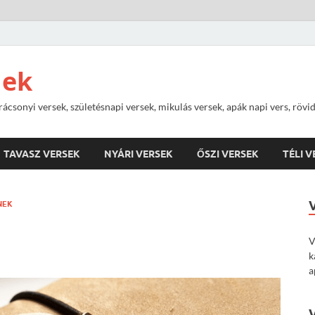
nek
rácsonyi versek, születésnapi versek, mikulás versek, apák napi vers, rövi
TAVASZ VERSEK
NYÁRI VERSEK
ŐSZI VERSEK
TÉLI 
NEK
V
k
a