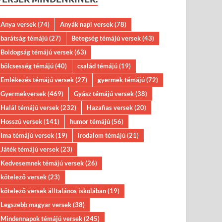
Anya versek
(74)
Anyák napi versek
(78)
barátság témájú
(27)
Betegség témájú versek
(43)
Boldogság témájú versek
(63)
bölcsesség témájú
(40)
család témájú
(19)
Emlékezés témájú versek
(27)
gyermek témájú
(72)
Gyermekversek
(469)
Gyász témájú versek
(38)
Halál témájú versek
(232)
Hazafias versek
(20)
Hosszú versek
(141)
humor témájú
(56)
Ima témájú versek
(19)
irodalom témájú
(21)
Játék témájú versek
(23)
Kedvesemnek témájú versek
(26)
kötelező versek
(23)
kötelező versek álltalános iskolában
(19)
Legszebb magyar versek
(38)
Mindennapok témájú versek
(245)