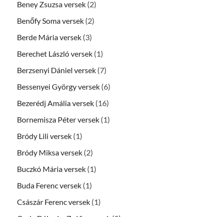
Beney Zsuzsa versek
(2)
Benőfy Soma versek
(2)
Berde Mária versek
(3)
Berechet László versek
(1)
Berzsenyi Dániel versek
(7)
Bessenyei György versek
(6)
Bezerédj Amália versek
(16)
Bornemisza Péter versek
(1)
Bródy Lili versek
(1)
Bródy Miksa versek
(2)
Buczkó Mária versek
(1)
Buda Ferenc versek
(1)
Császár Ferenc versek
(1)