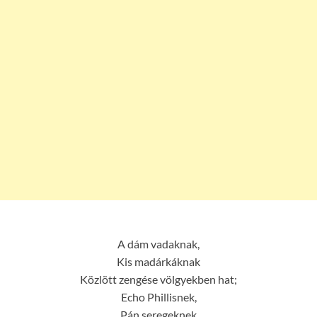
A dám vadaknak,
Kis madárkáknak
Közlött zengése völgyekben hat;
Echo Phillisnek,
Pán seregeknek