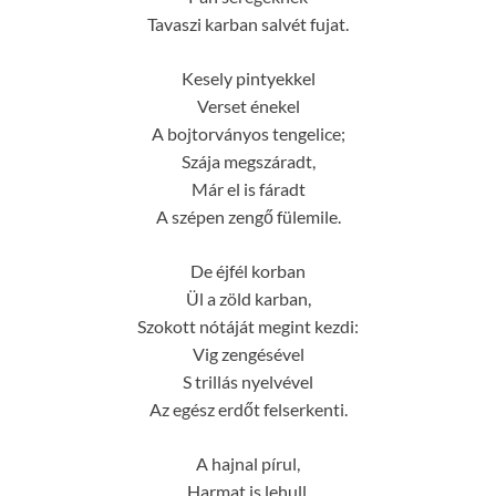
Tavaszi karban salvét fujat.
Kesely pintyekkel
Verset énekel
A bojtorványos tengelice;
Szája megszáradt,
Már el is fáradt
A szépen zengő fülemile.
De éjfél korban
Ül a zöld karban,
Szokott nótáját megint kezdi:
Vig zengésével
S trillás nyelvével
Az egész erdőt felserkenti.
A hajnal pírul,
Harmat is lehull,