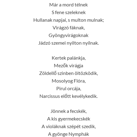
Már a mord télnek
S fene szeleknek
Hullanak napjai, s multon mulnak;
Virágzó fáknak,
Gyöngyvirágoknak
Jádzó szemei nyilton nyílnak.
Kertek palánkja,
Mezők virágja
Zöldellő szinben öltözködik,
Mosolyog Flóra,
Pirul orcája,
Narcissus előtt kevélykedik.
Jönnek a fecskék,
A kis gyermekecskék
A violáknak szépét szedik,
A gyönge Nymphák