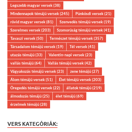
Legszebb magyar versek
(38)
Mindennapok témájú versek
(245)
Pünkösdi versek
(21)
rövid magyar versek
(81)
Szenvedés témájú versek
(19)
Szerelmes versek
(203)
Szomorúság témájú versek
(41)
Tavaszi versek
(50)
Természet témájú versek
(357)
Társadalom témájú versek
(19)
Tél versek
(41)
utazás témájú
(33)
Valentin-napi versek
(23)
vallás témájú
(64)
Vallás témájú versek
(42)
Vágyakozás témájú versek
(23)
zene témájú
(27)
Álom témájú versek
(51)
Élet témájú versek
(203)
Öregedés témájú versek
(22)
állatok témájú
(219)
álmodozás témájú
(25)
élet témájú
(69)
érzelmek témájú
(28)
VERS KATEGÓRIÁK: