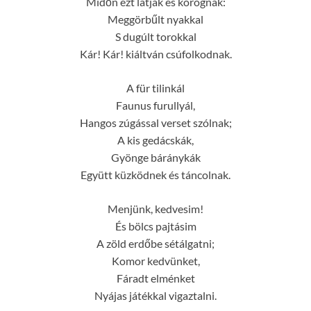
Midőn ezt látják és korognak:
Meggörbűlt nyakkal
S dugúlt torokkal
Kár! Kár! kiáltván csúfolkodnak.
A für tilinkál
Faunus furullyál,
Hangos zúgással verset szólnak;
A kis gedácskák,
Gyönge báránykák
Együtt küzködnek és táncolnak.
Menjünk, kedvesim!
És bölcs pajtásim
A zöld erdőbe sétálgatni;
Komor kedvünket,
Fáradt elménket
Nyájas játékkal vigaztalni.