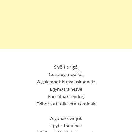
Sivölt a rigó,
Csacsog a szajkó,
A galambok is nyájaskodnak:
Egymásra nézve
Fordúlnak rendre,
Felborzott tollal burukkolnak.
A gonosz varjúk
Egybe tódulnak