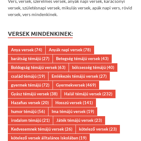
Vers, versek, szerelmes versek, anyák napi versek, karácsonyi
versek, születésnapi versek, mikulás versek, apák napi vers, rövid
versek, vers mindenkinek.
VERSEK MINDENKINEK:
Anya versek
(74)
Anyák napi versek
(78)
barátság témájú
(27)
Betegség témájú versek
(43)
Boldogság témájú versek
(63)
bölcsesség témájú
(40)
család témájú
(19)
Emlékezés témájú versek
(27)
gyermek témájú
(72)
Gyermekversek
(469)
Gyász témájú versek
(38)
Halál témájú versek
(232)
Hazafias versek
(20)
Hosszú versek
(141)
humor témájú
(56)
Ima témájú versek
(19)
irodalom témájú
(21)
Játék témájú versek
(23)
Kedvesemnek témájú versek
(26)
kötelező versek
(23)
kötelező versek álltalános iskolában
(19)