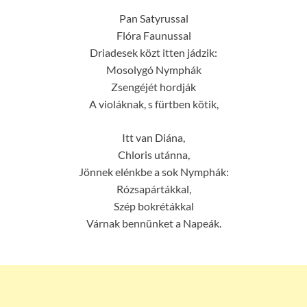
Pan Satyrussal
Flóra Faunussal
Driadesek közt itten jádzik:
Mosolygó Nymphák
Zsengéjét hordják
A violáknak, s fürtben kötik,
Itt van Diána,
Chloris utánna,
Jönnek elénkbe a sok Nymphák:
Rózsapártákkal,
Szép bokrétákkal
Várnak bennünket a Napeák.