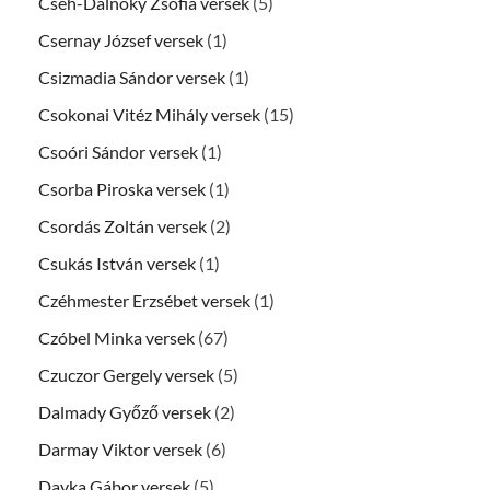
Cseh-Dálnoky Zsófia versek
(5)
Csernay József versek
(1)
Csizmadia Sándor versek
(1)
Csokonai Vitéz Mihály versek
(15)
Csoóri Sándor versek
(1)
Csorba Piroska versek
(1)
Csordás Zoltán versek
(2)
Csukás István versek
(1)
Czéhmester Erzsébet versek
(1)
Czóbel Minka versek
(67)
Czuczor Gergely versek
(5)
Dalmady Győző versek
(2)
Darmay Viktor versek
(6)
Dayka Gábor versek
(5)