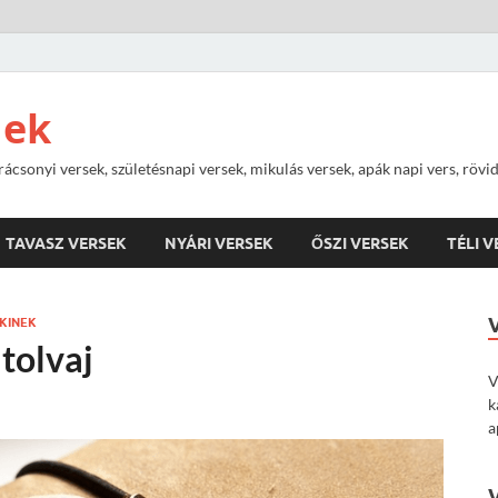
nek
rácsonyi versek, születésnapi versek, mikulás versek, apák napi vers, rövi
TAVASZ VERSEK
NYÁRI VERSEK
ŐSZI VERSEK
TÉLI 
KINEK
tolvaj
V
k
a