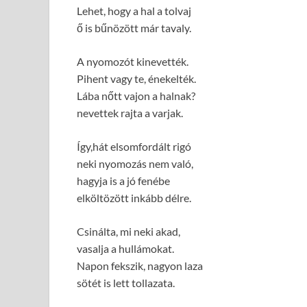
Lehet, hogy a hal a tolvaj
ő is bűnözött már tavaly.
A nyomozót kinevették.
Pihent vagy te, énekelték.
Lába nőtt vajon a halnak?
nevettek rajta a varjak.
Így,hát elsomfordált rigó
neki nyomozás nem való,
hagyja is a jó fenébe
elköltözött inkább délre.
Csinálta, mi neki akad,
vasalja a hullámokat.
Napon fekszik, nagyon laza
sötét is lett tollazata.