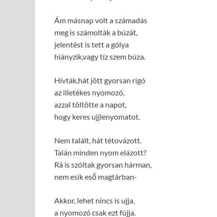
Ám másnap volt a számadás
meg is számolták a búzát,
jelentést is tett a gólya
hiányzik,vagy tíz szem búza.
Hívták,hát jött gyorsan rigó
az illetékes nyomozó,
azzal töltötte a napot,
hogy keres ujjlenyomatot.
Nem talált, hát tétovázott.
Talán minden nyom elázott?
Rá is szóltak gyorsan hárman,
nem esik eső magtárban-
Akkor, lehet nincs is ujja,
a nyomozó csak ezt fújja.