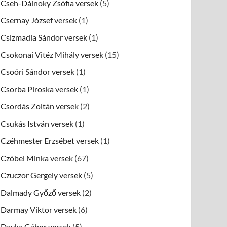
Cseh-Dálnoky Zsófia versek
(5)
Csernay József versek
(1)
Csizmadia Sándor versek
(1)
Csokonai Vitéz Mihály versek
(15)
Csoóri Sándor versek
(1)
Csorba Piroska versek
(1)
Csordás Zoltán versek
(2)
Csukás István versek
(1)
Czéhmester Erzsébet versek
(1)
Czóbel Minka versek
(67)
Czuczor Gergely versek
(5)
Dalmady Győző versek
(2)
Darmay Viktor versek
(6)
Dayka Gábor versek
(5)