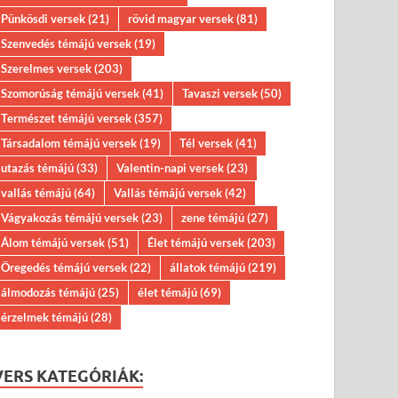
Pünkösdi versek
(21)
rövid magyar versek
(81)
Szenvedés témájú versek
(19)
Szerelmes versek
(203)
Szomorúság témájú versek
(41)
Tavaszi versek
(50)
Természet témájú versek
(357)
Társadalom témájú versek
(19)
Tél versek
(41)
utazás témájú
(33)
Valentin-napi versek
(23)
vallás témájú
(64)
Vallás témájú versek
(42)
Vágyakozás témájú versek
(23)
zene témájú
(27)
Álom témájú versek
(51)
Élet témájú versek
(203)
Öregedés témájú versek
(22)
állatok témájú
(219)
álmodozás témájú
(25)
élet témájú
(69)
érzelmek témájú
(28)
VERS KATEGÓRIÁK: