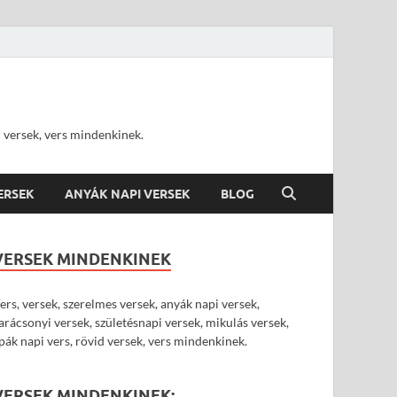
d versek, vers mindenkinek.
VERSEK
ANYÁK NAPI VERSEK
BLOG
VERSEK MINDENKINEK
ers, versek, szerelmes versek, anyák napi versek,
arácsonyi versek, születésnapi versek, mikulás versek,
pák napi vers, rövid versek, vers mindenkinek.
VERSEK MINDENKINEK: