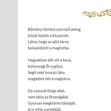
Bűntény történt,szörnyű dolog,
búzát lopott a kis pocok.
Látva, hogy az ajtó tárva
belopódzott a magtárba.
Hegyekben állt ott a búza,
biztonsági őr a gólya.
Segít neki hosszú lába
magasból néz a magtárra.
De a pocok fürge állat,
nem látta az őrszolgálat.
Gyorsan megtömte táskáját,
el is vitte a prédáját.