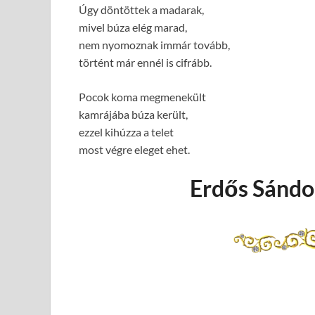
Úgy döntöttek a madarak,
mivel búza elég marad,
nem nyomoznak immár tovább,
történt már ennél is cifrább.
Pocok koma megmenekült
kamrájába búza került,
ezzel kihúzza a telet
most végre eleget ehet.
Erdős Sándor