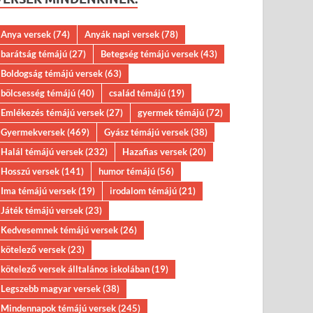
Anya versek
(74)
Anyák napi versek
(78)
barátság témájú
(27)
Betegség témájú versek
(43)
Boldogság témájú versek
(63)
bölcsesség témájú
(40)
család témájú
(19)
Emlékezés témájú versek
(27)
gyermek témájú
(72)
Gyermekversek
(469)
Gyász témájú versek
(38)
Halál témájú versek
(232)
Hazafias versek
(20)
Hosszú versek
(141)
humor témájú
(56)
Ima témájú versek
(19)
irodalom témájú
(21)
Játék témájú versek
(23)
Kedvesemnek témájú versek
(26)
kötelező versek
(23)
kötelező versek álltalános iskolában
(19)
Legszebb magyar versek
(38)
Mindennapok témájú versek
(245)