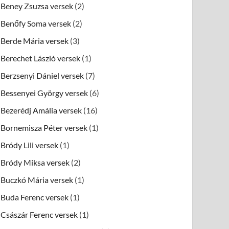
Beney Zsuzsa versek
(2)
Benőfy Soma versek
(2)
Berde Mária versek
(3)
Berechet László versek
(1)
Berzsenyi Dániel versek
(7)
Bessenyei György versek
(6)
Bezerédj Amália versek
(16)
Bornemisza Péter versek
(1)
Bródy Lili versek
(1)
Bródy Miksa versek
(2)
Buczkó Mária versek
(1)
Buda Ferenc versek
(1)
Császár Ferenc versek
(1)