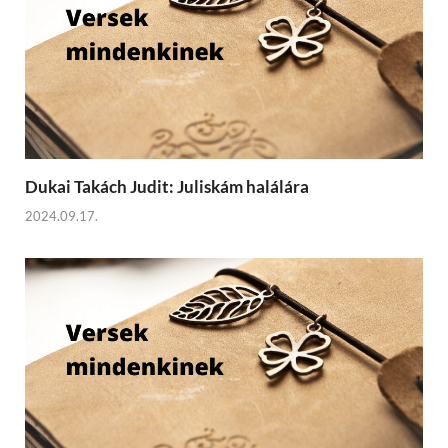
Dukai Takách Judit: Juliskám halálára
2024.09.17.