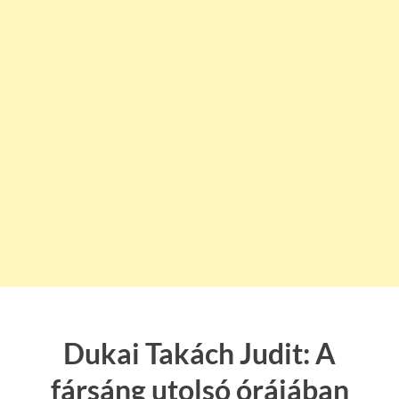
Dukai Takách Judit: A
fársáng utolsó órájában