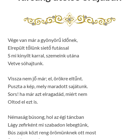
Vége van már a gyönyörű időnek,
Elrepült tőlünk siető futással
S mi kinyílt karral, szemeink utána
Vetve sóhajtunk.
Vissza nem jő már; el, örökre eltűnt.
Puszta a kép, mely maradott sajátunk.
Sors! ha már azt elragadád, miért nem
Oltod el ezt is.
Némaság búsong, hol az égi táncban
Lágy zefirként mi szabadon lebegtünk,
Bús zajok közt reng örömünknek ott most