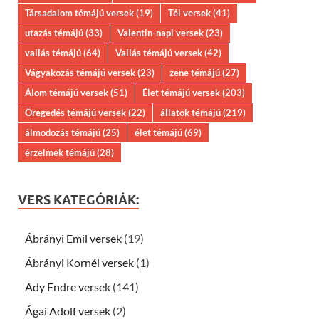
Társadalom témájú versek
(19)
Tél versek
(41)
utazás témájú
(33)
Valentin-napi versek
(23)
vallás témájú
(64)
Vallás témájú versek
(42)
Vágyakozás témájú versek
(23)
zene témájú
(27)
Álom témájú versek
(51)
Élet témájú versek
(203)
Öregedés témájú versek
(22)
állatok témájú
(219)
álmodozás témájú
(25)
élet témájú
(69)
érzelmek témájú
(28)
VERS KATEGÓRIÁK:
Ábrányi Emil versek
(19)
Ábrányi Kornél versek
(1)
Ady Endre versek
(141)
Ágai Adolf versek
(2)