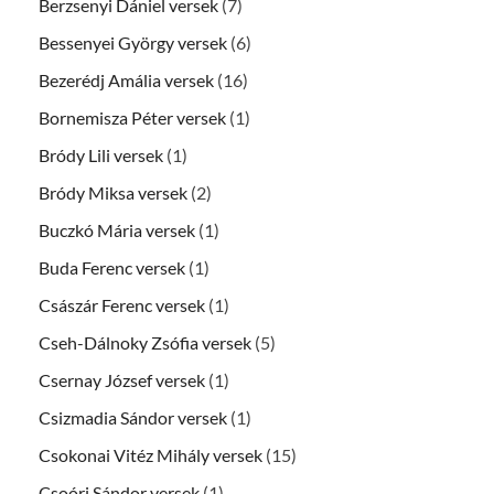
Berzsenyi Dániel versek
(7)
Bessenyei György versek
(6)
Bezerédj Amália versek
(16)
Bornemisza Péter versek
(1)
Bródy Lili versek
(1)
Bródy Miksa versek
(2)
Buczkó Mária versek
(1)
Buda Ferenc versek
(1)
Császár Ferenc versek
(1)
Cseh-Dálnoky Zsófia versek
(5)
Csernay József versek
(1)
Csizmadia Sándor versek
(1)
Csokonai Vitéz Mihály versek
(15)
Csoóri Sándor versek
(1)