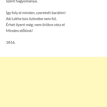
Szent hagyománya.
Így foly el minden, szeretett barátim!
Aki Léthe bús özönébe nem fúl,
Érhet ilyent még; nem örökre vész el
Minden előlünk!
1816.