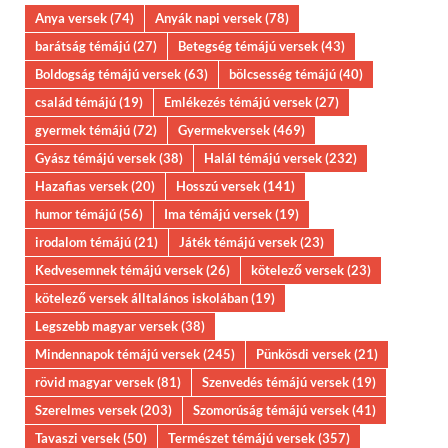
Anya versek
(74)
Anyák napi versek
(78)
barátság témájú
(27)
Betegség témájú versek
(43)
Boldogság témájú versek
(63)
bölcsesség témájú
(40)
család témájú
(19)
Emlékezés témájú versek
(27)
gyermek témájú
(72)
Gyermekversek
(469)
Gyász témájú versek
(38)
Halál témájú versek
(232)
Hazafias versek
(20)
Hosszú versek
(141)
humor témájú
(56)
Ima témájú versek
(19)
irodalom témájú
(21)
Játék témájú versek
(23)
Kedvesemnek témájú versek
(26)
kötelező versek
(23)
kötelező versek álltalános iskolában
(19)
Legszebb magyar versek
(38)
Mindennapok témájú versek
(245)
Pünkösdi versek
(21)
rövid magyar versek
(81)
Szenvedés témájú versek
(19)
Szerelmes versek
(203)
Szomorúság témájú versek
(41)
Tavaszi versek
(50)
Természet témájú versek
(357)