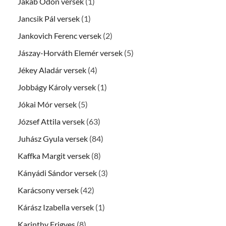
Jakab Ödön versek
(1)
Jancsik Pál versek
(1)
Jankovich Ferenc versek
(2)
Jászay-Horváth Elemér versek
(5)
Jékey Aladár versek
(4)
Jobbágy Károly versek
(1)
Jókai Mór versek
(5)
József Attila versek
(63)
Juhász Gyula versek
(84)
Kaffka Margit versek
(8)
Kányádi Sándor versek
(3)
Karácsony versek
(42)
Kárász Izabella versek
(1)
Karinthy Frigyes
(8)