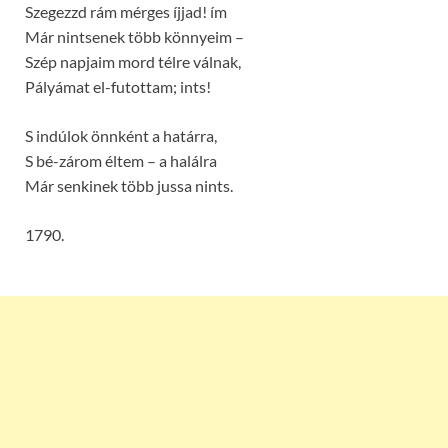
Szegezzd rám mérges íjjad! ím
Már nintsenek több könnyeim –
Szép napjaim mord télre válnak,
Pályámat el-futottam; ints!
S indúlok önnként a határra,
S bé-zárom éltem – a halálra
Már senkinek több jussa nints.
1790.