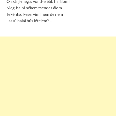
O szánj-meg, s vond-elébb halálom!
Meg-halni nékem tsendes álom.
Tekéntsd keservim! nem de nem
Lassú halál bús lételem? –