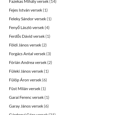
Fazekas Mihály versek
(14)
Fejes István versek
(1)
Feleky Sándor versek
(1)
Fenyő László versek
(4)
Ferdős Dávid versek
(1)
Földi János versek
(2)
Forgács Antal versek
(3)
Fórián Andrea versek
(2)
Füleki János versek
(1)
Fülöp Áron versek
(6)
Füst Milán versek
(1)
Garai Ferenc versek
(1)
Garay János versek
(6)
Gárdonyi Géza versek
(21)