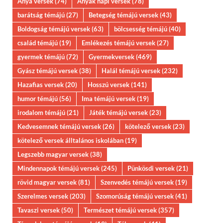
Anya versek
(74)
Anyák napi versek
(78)
barátság témájú
(27)
Betegség témájú versek
(43)
Boldogság témájú versek
(63)
bölcsesség témájú
(40)
család témájú
(19)
Emlékezés témájú versek
(27)
gyermek témájú
(72)
Gyermekversek
(469)
Gyász témájú versek
(38)
Halál témájú versek
(232)
Hazafias versek
(20)
Hosszú versek
(141)
humor témájú
(56)
Ima témájú versek
(19)
irodalom témájú
(21)
Játék témájú versek
(23)
Kedvesemnek témájú versek
(26)
kötelező versek
(23)
kötelező versek álltalános iskolában
(19)
Legszebb magyar versek
(38)
Mindennapok témájú versek
(245)
Pünkösdi versek
(21)
rövid magyar versek
(81)
Szenvedés témájú versek
(19)
Szerelmes versek
(203)
Szomorúság témájú versek
(41)
Tavaszi versek
(50)
Természet témájú versek
(357)