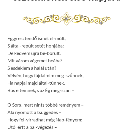
Eggy esztendő ismét el-múlt,
S által-repűlt setét honjába:
De kedvem újra bé-borúlt.
Mit várom végemet heába?
S esdeklem a halál után?
Vélvén, hogy fájdalmim meg-szűnnek,
Ha napjai majd által-tűnnek,
Bús éltemnek, s az Ég meg-szán –
O Sors! mert nints többé reményem –
Alá nyomott a tsüggedés –
Hogy fel-virradhat még Nap-fényem:
Utól értt a bal-végezés –