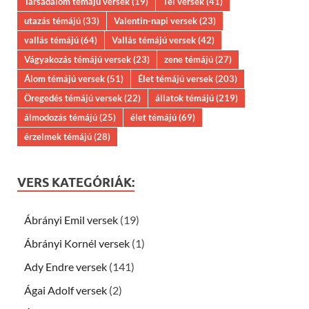
Társadalom témájú versek
(19)
Tél versek
(41)
utazás témájú
(33)
Valentin-napi versek
(23)
vallás témájú
(64)
Vallás témájú versek
(42)
Vágyakozás témájú versek
(23)
zene témájú
(27)
Álom témájú versek
(51)
Élet témájú versek
(203)
Öregedés témájú versek
(22)
állatok témájú
(219)
álmodozás témájú
(25)
élet témájú
(69)
érzelmek témájú
(28)
VERS KATEGÓRIÁK:
Ábrányi Emil versek
(19)
Ábrányi Kornél versek
(1)
Ady Endre versek
(141)
Ágai Adolf versek
(2)