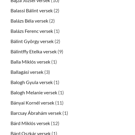
Bajza József versek
(10)
Balassi Bálint versek
(2)
Balázs Béla versek
(2)
Balázs Ferenc versek
(1)
Bálint György versek
(2)
Bálintffy Etelka versek
(9)
Balla Miklós versek
(1)
Ballagási versek
(3)
Balogh Gyula versek
(1)
Balogh Melanie versek
(1)
Bányai Kornél versek
(11)
Barcsay Ábrahám versek
(1)
Bárd Miklós versek
(12)
Bárd Oszkár versek
(1)