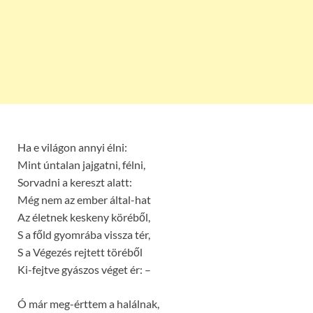
Ha e világon annyi élni:
Mint úntalan jajgatni, félni,
Sorvadni a kereszt alatt:
Még nem az ember által-hat
Az életnek keskeny köréből,
S a főld gyomrába vissza tér,
S a Végezés rejtett töréből
Ki-fejtve gyászos véget ér: –
Ó már meg-érttem a halálnak,