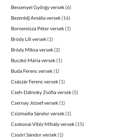
Bessenyei György versek
(6)
Bezerédj Amália versek
(16)
Bornemisza Péter versek
(1)
Bródy Lili versek
(1)
Bródy Miksa versek
(2)
Buczkó Mária versek
(1)
Buda Ferenc versek
(1)
Császár Ferenc versek
(1)
Cseh-Dálnoky Zsófia versek
(5)
Csernay József versek
(1)
Csizmadia Sándor versek
(1)
Csokonai Vitéz Mihály versek
(15)
Csoóri Sándor versek
(1)