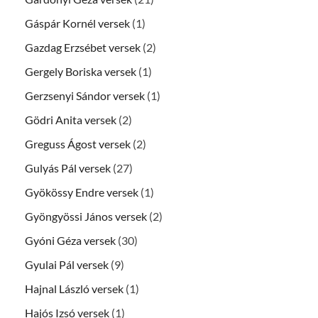
Gáspár Kornél versek
(1)
Gazdag Erzsébet versek
(2)
Gergely Boriska versek
(1)
Gerzsenyi Sándor versek
(1)
Gödri Anita versek
(2)
Greguss Ágost versek
(2)
Gulyás Pál versek
(27)
Gyökössy Endre versek
(1)
Gyöngyössi János versek
(2)
Gyóni Géza versek
(30)
Gyulai Pál versek
(9)
Hajnal László versek
(1)
Hajós Izsó versek
(1)