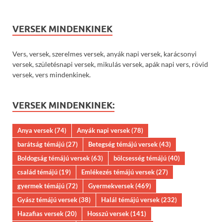
VERSEK MINDENKINEK
Vers, versek, szerelmes versek, anyák napi versek, karácsonyi
versek, születésnapi versek, mikulás versek, apák napi vers, rövid
versek, vers mindenkinek.
VERSEK MINDENKINEK:
Anya versek
(74)
Anyák napi versek
(78)
barátság témájú
(27)
Betegség témájú versek
(43)
Boldogság témájú versek
(63)
bölcsesség témájú
(40)
család témájú
(19)
Emlékezés témájú versek
(27)
gyermek témájú
(72)
Gyermekversek
(469)
Gyász témájú versek
(38)
Halál témájú versek
(232)
Hazafias versek
(20)
Hosszú versek
(141)