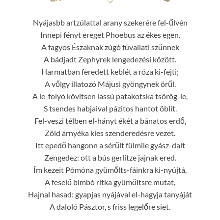
Nyájasbb artzúlattal arany szekerére fel-űlvén
Innepi fényt ereget Phoebus az ékes egen.
A fagyos Északnak zúgó fúvallati szűnnek
A bádjadt Zephyrek lengedezési között.
Harmatban feredett keblét a róza ki-fejti;
A vőlgy illatozó Májusi gyöngynek örűl.
A le-folyó kövitsen lassú patakotska tsörög-le,
S tsendes habjaival pázitos hantot öblít.
Fel-veszi télben el-hányt ékét a bánatos erdő,
Zöld árnyéka kies szenderedésre vezet.
Itt epedő hangonn a sérűlt fülmile gyász-dalt
Zengedez: ott a bús gerlitze jajnak ered.
Ím kezeit Pómóna gyümőlts-fáinkra ki-nyújtá,
A feselő bimbó ritka gyümőltsre mutat,
Hajnal hasad: gyapjas nyájával el-hagyja tanyáját
A daloló Pásztor, s friss legelőre siet.