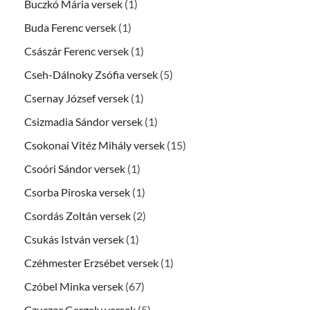
Buczkó Mária versek
(1)
Buda Ferenc versek
(1)
Császár Ferenc versek
(1)
Cseh-Dálnoky Zsófia versek
(5)
Csernay József versek
(1)
Csizmadia Sándor versek
(1)
Csokonai Vitéz Mihály versek
(15)
Csoóri Sándor versek
(1)
Csorba Piroska versek
(1)
Csordás Zoltán versek
(2)
Csukás István versek
(1)
Czéhmester Erzsébet versek
(1)
Czóbel Minka versek
(67)
Czuczor Gergely versek
(5)