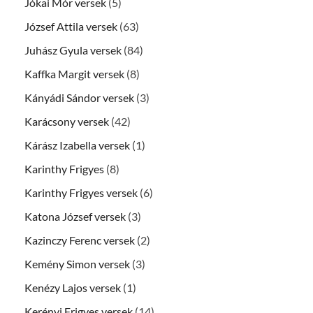
Jókai Mór versek
(5)
József Attila versek
(63)
Juhász Gyula versek
(84)
Kaffka Margit versek
(8)
Kányádi Sándor versek
(3)
Karácsony versek
(42)
Kárász Izabella versek
(1)
Karinthy Frigyes
(8)
Karinthy Frigyes versek
(6)
Katona József versek
(3)
Kazinczy Ferenc versek
(2)
Kemény Simon versek
(3)
Kenézy Lajos versek
(1)
Kerényi Frigyes versek
(14)