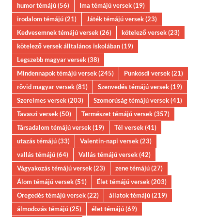
humor témájú
(56)
Ima témájú versek
(19)
irodalom témájú
(21)
Játék témájú versek
(23)
Kedvesemnek témájú versek
(26)
kötelező versek
(23)
kötelező versek álltalános iskolában
(19)
Legszebb magyar versek
(38)
Mindennapok témájú versek
(245)
Pünkösdi versek
(21)
rövid magyar versek
(81)
Szenvedés témájú versek
(19)
Szerelmes versek
(203)
Szomorúság témájú versek
(41)
Tavaszi versek
(50)
Természet témájú versek
(357)
Társadalom témájú versek
(19)
Tél versek
(41)
utazás témájú
(33)
Valentin-napi versek
(23)
vallás témájú
(64)
Vallás témájú versek
(42)
Vágyakozás témájú versek
(23)
zene témájú
(27)
Álom témájú versek
(51)
Élet témájú versek
(203)
Öregedés témájú versek
(22)
állatok témájú
(219)
álmodozás témájú
(25)
élet témájú
(69)