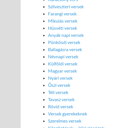
Szilveszteri versek
Farangi versek
Mikulás versek
Húsvéti versek
Anyák napi versek
Pünkösdi versek
Ballagásra versek
Névnapi versek
Külföldi versek
Magyar versek
Nyári versek
Őszi versek
Téli versek
Tavasz versek
Rövid versek
Versek gyerekeknek
Szerelmes versek
Köszöntések – Jókívánságok