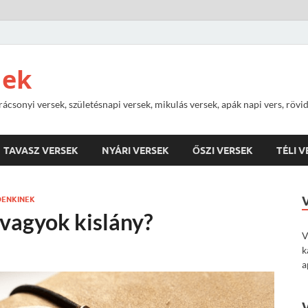
nek
rácsonyi versek, születésnapi versek, mikulás versek, apák napi vers, rövi
TAVASZ VERSEK
NYÁRI VERSEK
ŐSZI VERSEK
TÉLI 
DENKINEK
 vagyok kislány?
V
k
a