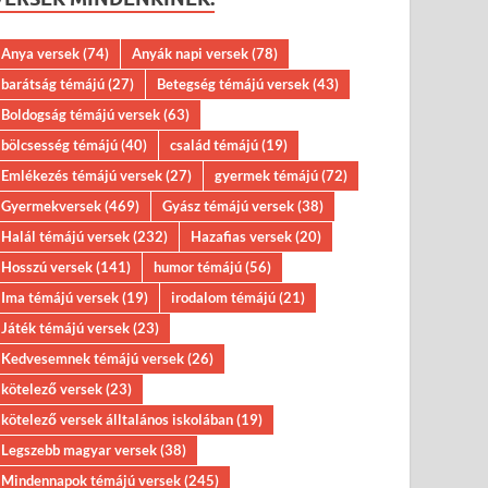
Anya versek
(74)
Anyák napi versek
(78)
barátság témájú
(27)
Betegség témájú versek
(43)
Boldogság témájú versek
(63)
bölcsesség témájú
(40)
család témájú
(19)
Emlékezés témájú versek
(27)
gyermek témájú
(72)
Gyermekversek
(469)
Gyász témájú versek
(38)
Halál témájú versek
(232)
Hazafias versek
(20)
Hosszú versek
(141)
humor témájú
(56)
Ima témájú versek
(19)
irodalom témájú
(21)
Játék témájú versek
(23)
Kedvesemnek témájú versek
(26)
kötelező versek
(23)
kötelező versek álltalános iskolában
(19)
Legszebb magyar versek
(38)
Mindennapok témájú versek
(245)