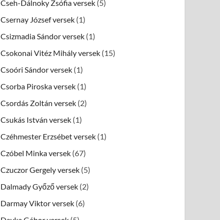
Cseh-Dálnoky Zsófia versek
(5)
Csernay József versek
(1)
Csizmadia Sándor versek
(1)
Csokonai Vitéz Mihály versek
(15)
Csoóri Sándor versek
(1)
Csorba Piroska versek
(1)
Csordás Zoltán versek
(2)
Csukás István versek
(1)
Czéhmester Erzsébet versek
(1)
Czóbel Minka versek
(67)
Czuczor Gergely versek
(5)
Dalmady Győző versek
(2)
Darmay Viktor versek
(6)
Dayka Gábor versek
(5)