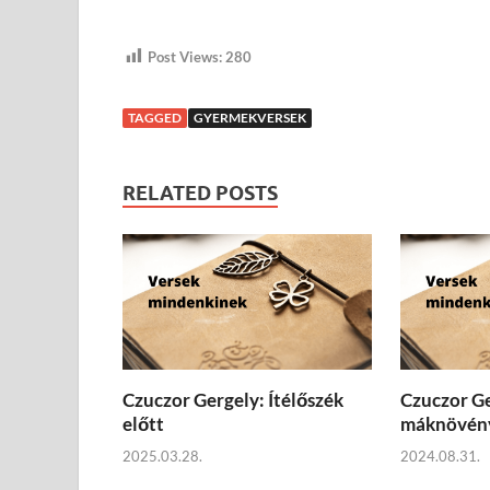
Post Views:
280
TAGGED
GYERMEKVERSEK
RELATED POSTS
Czuczor Gergely: Ítélőszék
Czuczor Ge
előtt
máknövény
2025.03.28.
2024.08.31.