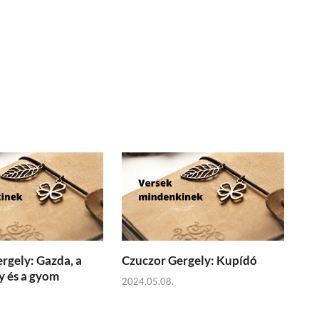
rgely: Gazda, a
Czuczor Gergely: Kupídó
 és a gyom
2024.05.08.