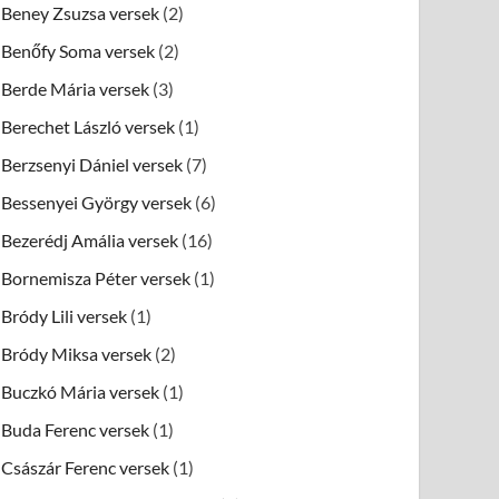
Beney Zsuzsa versek
(2)
Benőfy Soma versek
(2)
Berde Mária versek
(3)
Berechet László versek
(1)
Berzsenyi Dániel versek
(7)
Bessenyei György versek
(6)
Bezerédj Amália versek
(16)
Bornemisza Péter versek
(1)
Bródy Lili versek
(1)
Bródy Miksa versek
(2)
Buczkó Mária versek
(1)
Buda Ferenc versek
(1)
Császár Ferenc versek
(1)