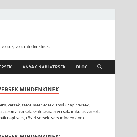
d versek, vers mindenkinek.
VERSEK
ANYÁK NAPI VERSEK
BLOG
VERSEK MINDENKINEK
ers, versek, szerelmes versek, anyák napi versek,
arácsonyi versek, születésnapi versek, mikulás versek,
pák napi vers, rövid versek, vers mindenkinek.
VERSEK MINDENKINEK: