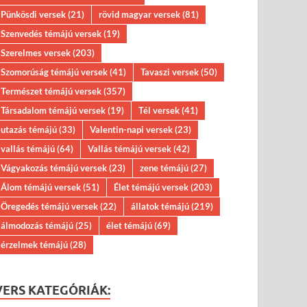
Pünkösdi versek
(21)
rövid magyar versek
(81)
Szenvedés témájú versek
(19)
Szerelmes versek
(203)
Szomorúság témájú versek
(41)
Tavaszi versek
(50)
Természet témájú versek
(357)
Társadalom témájú versek
(19)
Tél versek
(41)
utazás témájú
(33)
Valentin-napi versek
(23)
vallás témájú
(64)
Vallás témájú versek
(42)
Vágyakozás témájú versek
(23)
zene témájú
(27)
Álom témájú versek
(51)
Élet témájú versek
(203)
Öregedés témájú versek
(22)
állatok témájú
(219)
álmodozás témájú
(25)
élet témájú
(69)
érzelmek témájú
(28)
VERS KATEGÓRIÁK: