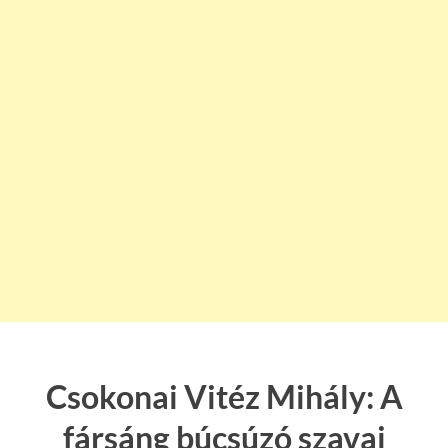
Csokonai Vitéz Mihály: A
fársáng búcsúzó szavai