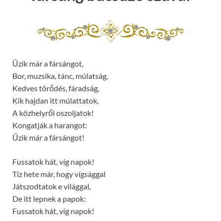
Űzik már a fársángot,
Bor, muzsika, tánc, múlatság,
Kedves törődés, fáradság,
Kik hajdan itt múlattatok,
A közhelyről oszoljatok!
Kongatják a harangot:
Űzik már a fársángot!
Fussatok hát, víg napok!
Tíz hete már, hogy vígsággal
Játszodtatok e világgal,
De itt lepnek a papok:
Fussatok hát, víg napok!