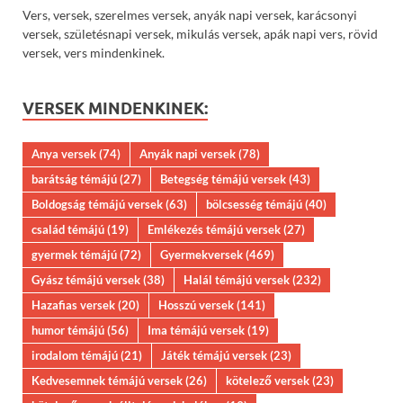
Vers, versek, szerelmes versek, anyák napi versek, karácsonyi
versek, születésnapi versek, mikulás versek, apák napi vers, rövid
versek, vers mindenkinek.
VERSEK MINDENKINEK:
Anya versek
(74)
Anyák napi versek
(78)
barátság témájú
(27)
Betegség témájú versek
(43)
Boldogság témájú versek
(63)
bölcsesség témájú
(40)
család témájú
(19)
Emlékezés témájú versek
(27)
gyermek témájú
(72)
Gyermekversek
(469)
Gyász témájú versek
(38)
Halál témájú versek
(232)
Hazafias versek
(20)
Hosszú versek
(141)
humor témájú
(56)
Ima témájú versek
(19)
irodalom témájú
(21)
Játék témájú versek
(23)
Kedvesemnek témájú versek
(26)
kötelező versek
(23)