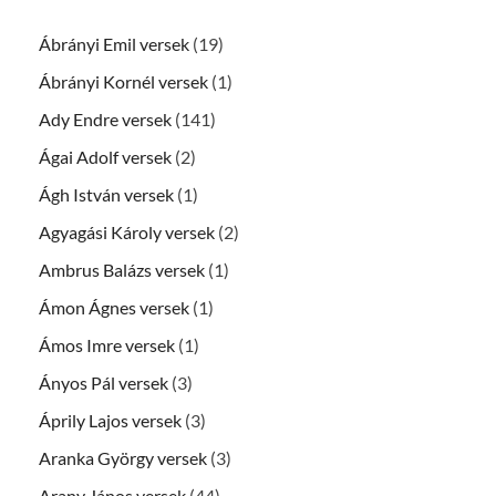
Ábrányi Emil versek
(19)
Ábrányi Kornél versek
(1)
Ady Endre versek
(141)
Ágai Adolf versek
(2)
Ágh István versek
(1)
Agyagási Károly versek
(2)
Ambrus Balázs versek
(1)
Ámon Ágnes versek
(1)
Ámos Imre versek
(1)
Ányos Pál versek
(3)
Áprily Lajos versek
(3)
Aranka György versek
(3)
Arany János versek
(44)