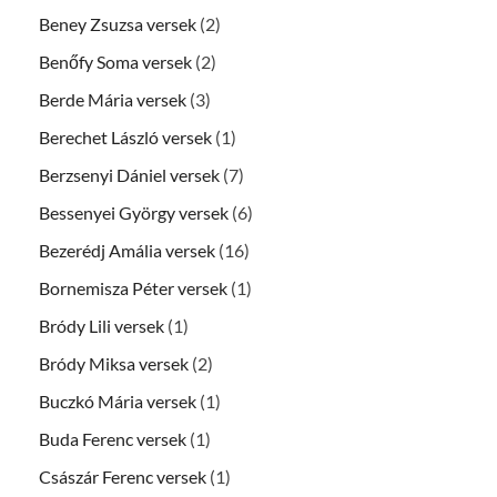
Beney Zsuzsa versek
(2)
Benőfy Soma versek
(2)
Berde Mária versek
(3)
Berechet László versek
(1)
Berzsenyi Dániel versek
(7)
Bessenyei György versek
(6)
Bezerédj Amália versek
(16)
Bornemisza Péter versek
(1)
Bródy Lili versek
(1)
Bródy Miksa versek
(2)
Buczkó Mária versek
(1)
Buda Ferenc versek
(1)
Császár Ferenc versek
(1)