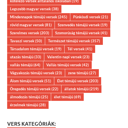
kötelező versek álltalános iskolában
(19)
Legszebb magyar versek
(38)
Mindennapok témájú versek
(245)
Pünkösdi versek
(21)
rövid magyar versek
(81)
Szenvedés témájú versek
(19)
Szerelmes versek
(203)
Szomorúság témájú versek
(41)
Tavaszi versek
(50)
Természet témájú versek
(357)
Társadalom témájú versek
(19)
Tél versek
(41)
utazás témájú
(33)
Valentin-napi versek
(23)
vallás témájú
(64)
Vallás témájú versek
(42)
Vágyakozás témájú versek
(23)
zene témájú
(27)
Álom témájú versek
(51)
Élet témájú versek
(203)
Öregedés témájú versek
(22)
állatok témájú
(219)
álmodozás témájú
(25)
élet témájú
(69)
érzelmek témájú
(28)
VERS KATEGÓRIÁK: