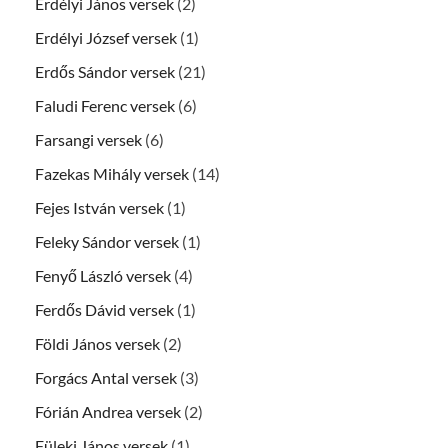
Erdélyi János versek
(2)
Erdélyi József versek
(1)
Erdős Sándor versek
(21)
Faludi Ferenc versek
(6)
Farsangi versek
(6)
Fazekas Mihály versek
(14)
Fejes István versek
(1)
Feleky Sándor versek
(1)
Fenyő László versek
(4)
Ferdős Dávid versek
(1)
Földi János versek
(2)
Forgács Antal versek
(3)
Fórián Andrea versek
(2)
Füleki János versek
(1)