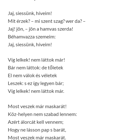
Jaj, siessünk, híveim!
Mit érzek? – mi szent szag? wer da? –
Jaj! jön, – jön a hamvas szerda!
Béhamvazza szemeim:
Jaj, siessünk, híveim!
Víg lelkek! nem láttok már!
Bár nem láttok: de tőletek
El nem válok és véletek
Leszek: s ez így legyen bár;
Víg lelkek! nem láttok már.
Most veszek már maskarát!
Köz-helyen nem szabad lennem:
Azért álorcát kell vennem;
Hogy ne lásson pap s barát,
Most veszek már maskarát.