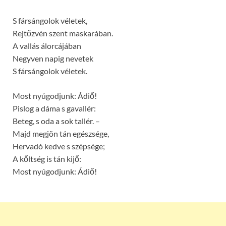
S fársángolok véletek,
Rejtőzvén szent maskarában.
A vallás álorcájában
Negyven napig nevetek
S fársángolok véletek.
Most nyúgodjunk: Ádiő!
Pislog a dáma s gavallér:
Beteg, s oda a sok tallér. –
Majd megjön tán egészsége,
Hervadó kedve s szépsége;
A kőltség is tán kijő:
Most nyúgodjunk: Ádiő!