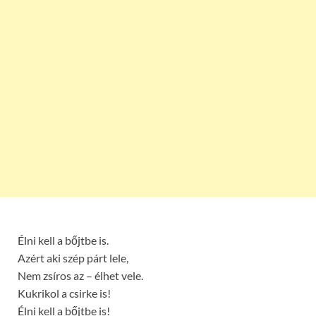
Élni kell a bőjtbe is.
Azért aki szép párt lele,
Nem zsíros az – élhet vele.
Kukrikol a csirke is!
Élni kell a bőjtbe is!