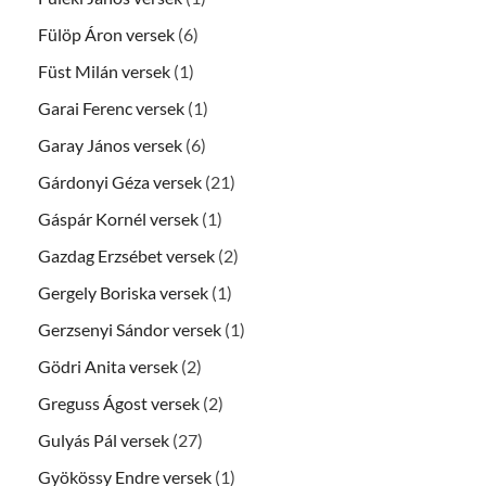
Fülöp Áron versek
(6)
Füst Milán versek
(1)
Garai Ferenc versek
(1)
Garay János versek
(6)
Gárdonyi Géza versek
(21)
Gáspár Kornél versek
(1)
Gazdag Erzsébet versek
(2)
Gergely Boriska versek
(1)
Gerzsenyi Sándor versek
(1)
Gödri Anita versek
(2)
Greguss Ágost versek
(2)
Gulyás Pál versek
(27)
Gyökössy Endre versek
(1)