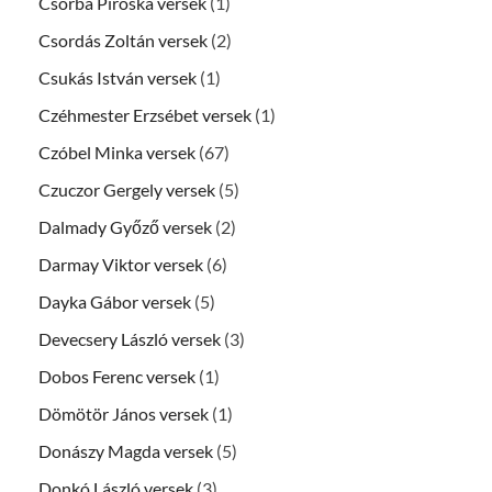
Csorba Piroska versek
(1)
Csordás Zoltán versek
(2)
Csukás István versek
(1)
Czéhmester Erzsébet versek
(1)
Czóbel Minka versek
(67)
Czuczor Gergely versek
(5)
Dalmady Győző versek
(2)
Darmay Viktor versek
(6)
Dayka Gábor versek
(5)
Devecsery László versek
(3)
Dobos Ferenc versek
(1)
Dömötör János versek
(1)
Donászy Magda versek
(5)
Donkó László versek
(3)