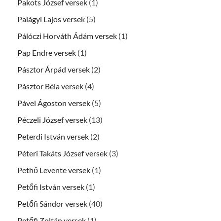
Pakots József versek
(1)
Palágyi Lajos versek
(5)
Pálóczi Horváth Ádám versek
(1)
Pap Endre versek
(1)
Pásztor Árpád versek
(2)
Pásztor Béla versek
(4)
Pável Ágoston versek
(5)
Péczeli József versek
(13)
Peterdi István versek
(2)
Péteri Takáts József versek
(3)
Pethő Levente versek
(1)
Petőfi István versek
(1)
Petőfi Sándor versek
(40)
Petőfi Zoltán versek
(1)