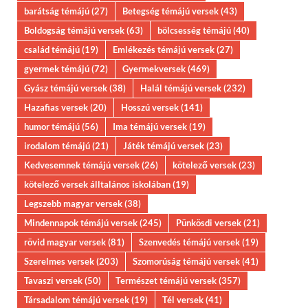
barátság témájú
(27)
Betegség témájú versek
(43)
Boldogság témájú versek
(63)
bölcsesség témájú
(40)
család témájú
(19)
Emlékezés témájú versek
(27)
gyermek témájú
(72)
Gyermekversek
(469)
Gyász témájú versek
(38)
Halál témájú versek
(232)
Hazafias versek
(20)
Hosszú versek
(141)
humor témájú
(56)
Ima témájú versek
(19)
irodalom témájú
(21)
Játék témájú versek
(23)
Kedvesemnek témájú versek
(26)
kötelező versek
(23)
kötelező versek álltalános iskolában
(19)
Legszebb magyar versek
(38)
Mindennapok témájú versek
(245)
Pünkösdi versek
(21)
rövid magyar versek
(81)
Szenvedés témájú versek
(19)
Szerelmes versek
(203)
Szomorúság témájú versek
(41)
Tavaszi versek
(50)
Természet témájú versek
(357)
Társadalom témájú versek
(19)
Tél versek
(41)