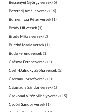
Bessenyei György versek
(6)
Bezerédj Amália versek
(16)
Bornemisza Péter versek
(1)
Bródy Lili versek
(1)
Bródy Miksa versek
(2)
Buczkó Mária versek
(1)
Buda Ferenc versek
(1)
Császár Ferenc versek
(1)
Cseh-Dálnoky Zsófia versek
(5)
Csernay József versek
(1)
Csizmadia Sándor versek
(1)
Csokonai Vitéz Mihály versek
(15)
Csoóri Sándor versek
(1)