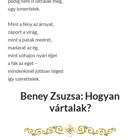
pedig nem is láttalak még,
úgy ismertelek.
Mint a fény az árnyat,
záport a virág,
mint a patak medrét,
madarat az ég,
mint sóhajos nyári éjjel
a fák az eget –
mindenkinél jobban téged
így szerettelek.
Beney Zsuzsa: Hogyan
vártalak?