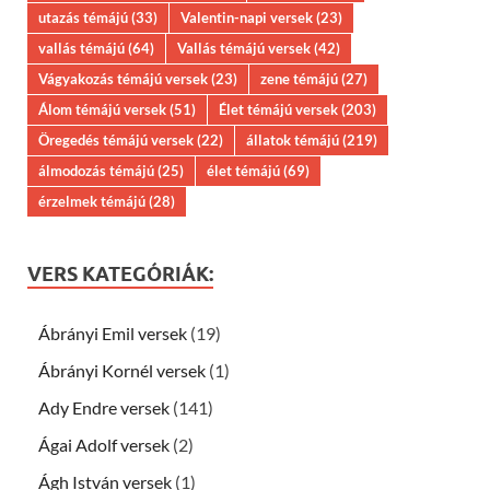
utazás témájú
(33)
Valentin-napi versek
(23)
vallás témájú
(64)
Vallás témájú versek
(42)
Vágyakozás témájú versek
(23)
zene témájú
(27)
Álom témájú versek
(51)
Élet témájú versek
(203)
Öregedés témájú versek
(22)
állatok témájú
(219)
álmodozás témájú
(25)
élet témájú
(69)
érzelmek témájú
(28)
VERS KATEGÓRIÁK:
Ábrányi Emil versek
(19)
Ábrányi Kornél versek
(1)
Ady Endre versek
(141)
Ágai Adolf versek
(2)
Ágh István versek
(1)