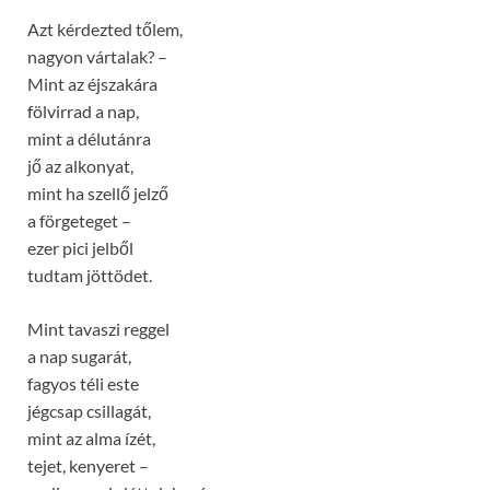
Azt kérdezted tőlem,
nagyon vártalak? –
Mint az éjszakára
fölvirrad a nap,
mint a délutánra
jő az alkonyat,
mint ha szellő jelző
a förgeteget –
ezer pici jelből
tudtam jöttödet.
Mint tavaszi reggel
a nap sugarát,
fagyos téli este
jégcsap csillagát,
mint az alma ízét,
tejet, kenyeret –