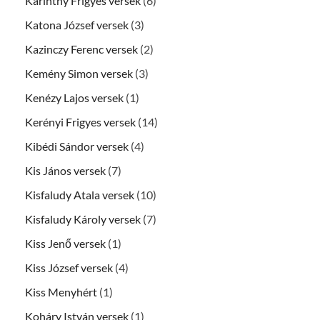
Karinthy Frigyes versek
(6)
Katona József versek
(3)
Kazinczy Ferenc versek
(2)
Kemény Simon versek
(3)
Kenézy Lajos versek
(1)
Kerényi Frigyes versek
(14)
Kibédi Sándor versek
(4)
Kis János versek
(7)
Kisfaludy Atala versek
(10)
Kisfaludy Károly versek
(7)
Kiss Jenő versek
(1)
Kiss József versek
(4)
Kiss Menyhért
(1)
Koháry István versek
(1)