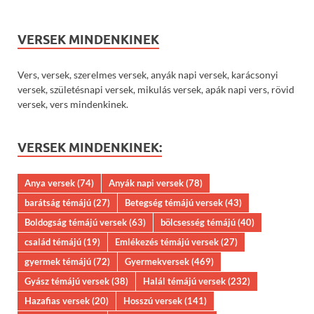
VERSEK MINDENKINEK
Vers, versek, szerelmes versek, anyák napi versek, karácsonyi
versek, születésnapi versek, mikulás versek, apák napi vers, rövid
versek, vers mindenkinek.
VERSEK MINDENKINEK:
Anya versek
(74)
Anyák napi versek
(78)
barátság témájú
(27)
Betegség témájú versek
(43)
Boldogság témájú versek
(63)
bölcsesség témájú
(40)
család témájú
(19)
Emlékezés témájú versek
(27)
gyermek témájú
(72)
Gyermekversek
(469)
Gyász témájú versek
(38)
Halál témájú versek
(232)
Hazafias versek
(20)
Hosszú versek
(141)