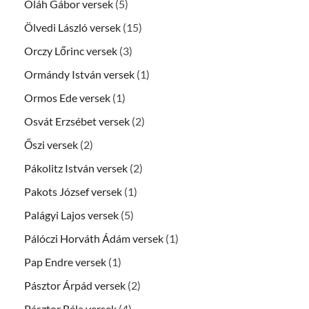
Oláh Gábor versek
(5)
Ölvedi László versek
(15)
Orczy Lőrinc versek
(3)
Ormándy István versek
(1)
Ormos Ede versek
(1)
Osvát Erzsébet versek
(2)
Őszi versek
(2)
Pákolitz István versek
(2)
Pakots József versek
(1)
Palágyi Lajos versek
(5)
Pálóczi Horváth Ádám versek
(1)
Pap Endre versek
(1)
Pásztor Árpád versek
(2)
Pásztor Béla versek
(4)