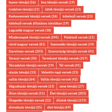
humor témájú
(56)
Ima témájú versek
(19)
irodalom témájú
(21)
Játék témájú versek
(23)
Kedvesemnek témájú versek
(26)
kötelező versek
(23)
kötelező versek álltalános iskolában
(19)
Legszebb magyar versek
(38)
Mindennapok témájú versek
(245)
Pünkösdi versek
(21)
rövid magyar versek
(81)
Szenvedés témájú versek
(19)
Szerelmes versek
(203)
Szomorúság témájú versek
(41)
Tavaszi versek
(50)
Természet témájú versek
(357)
Társadalom témájú versek
(19)
Tél versek
(41)
utazás témájú
(33)
Valentin-napi versek
(23)
vallás témájú
(64)
Vallás témájú versek
(42)
Vágyakozás témájú versek
(23)
zene témájú
(27)
Álom témájú versek
(51)
Élet témájú versek
(203)
Öregedés témájú versek
(22)
állatok témájú
(219)
álmodozás témájú
(25)
élet témájú
(69)