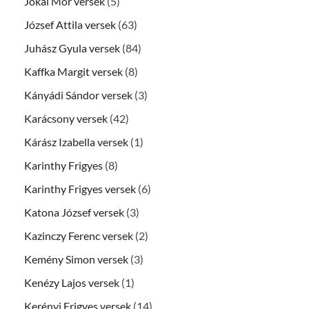
Jókai Mór versek
(5)
József Attila versek
(63)
Juhász Gyula versek
(84)
Kaffka Margit versek
(8)
Kányádi Sándor versek
(3)
Karácsony versek
(42)
Kárász Izabella versek
(1)
Karinthy Frigyes
(8)
Karinthy Frigyes versek
(6)
Katona József versek
(3)
Kazinczy Ferenc versek
(2)
Kemény Simon versek
(3)
Kenézy Lajos versek
(1)
Kerényi Frigyes versek
(14)