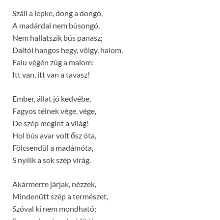
Száll a lepke, dong a dongó,
A madárdal nem búsongó,
Nem hallatszik bús panasz;
Daltól hangos hegy, völgy, halom,
Falu végén zúg a malom:
Itt van, itt van a tavasz!
Ember, állat jó kedvébe,
Fagyos télnek vége, vége,
De szép megint a világ!
Hol bús avar volt ősz óta,
Fölcsendül a madámóta,
S nyílik a sok szép virág.
Akármerre járjak, nézzek,
Mindenütt szép a természet,
Szóval ki nem mondható;