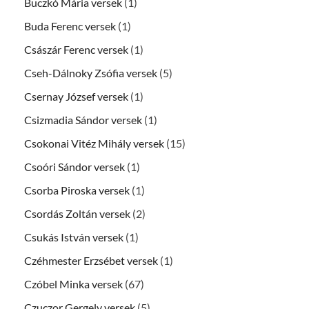
Buczkó Mária versek
(1)
Buda Ferenc versek
(1)
Császár Ferenc versek
(1)
Cseh-Dálnoky Zsófia versek
(5)
Csernay József versek
(1)
Csizmadia Sándor versek
(1)
Csokonai Vitéz Mihály versek
(15)
Csoóri Sándor versek
(1)
Csorba Piroska versek
(1)
Csordás Zoltán versek
(2)
Csukás István versek
(1)
Czéhmester Erzsébet versek
(1)
Czóbel Minka versek
(67)
Czuczor Gergely versek
(5)