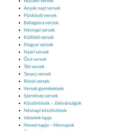
Húsvéti versek
Anyák napi versek
Pünkösdi versek
Ballagásra versek
Névnapi versek
Külföldi versek
Magyar versek
Nyári versek
Őszi versek
Téli versek
Tavasz versek
Rövid versek
Versek gyerekeknek
Szerelmes versek
Köszöntések – Jókívánságok
Névnapi köszöntések
Idézetek lapja
Neved napja – Névnapok