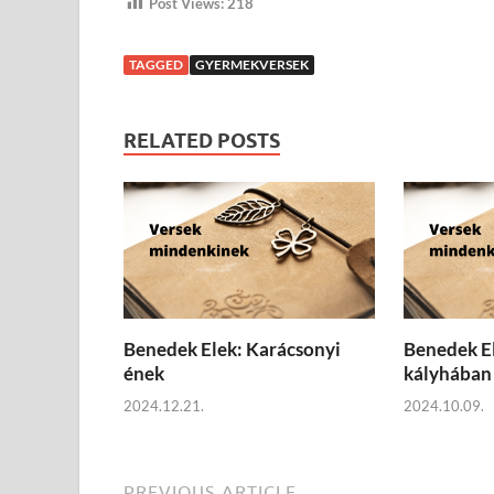
Post Views:
218
TAGGED
GYERMEKVERSEK
RELATED POSTS
Benedek Elek: Karácsonyi
Benedek El
ének
kályhában
2024.12.21.
2024.10.09.
PREVIOUS ARTICLE