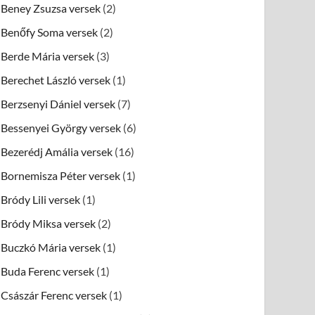
Beney Zsuzsa versek
(2)
Benőfy Soma versek
(2)
Berde Mária versek
(3)
Berechet László versek
(1)
Berzsenyi Dániel versek
(7)
Bessenyei György versek
(6)
Bezerédj Amália versek
(16)
Bornemisza Péter versek
(1)
Bródy Lili versek
(1)
Bródy Miksa versek
(2)
Buczkó Mária versek
(1)
Buda Ferenc versek
(1)
Császár Ferenc versek
(1)