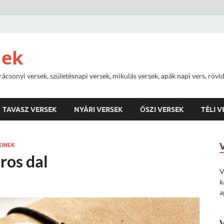
nek
rácsonyi versek, születésnapi versek, mikulás versek, apák napi vers, rövi
TAVASZ VERSEK
NYÁRI VERSEK
ŐSZI VERSEK
TÉLI 
KINEK
ros dal
V
k
a