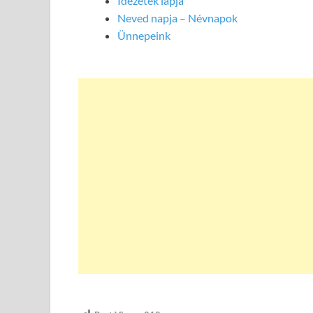
Idézetek lapja
Neved napja – Névnapok
Ünnepeink