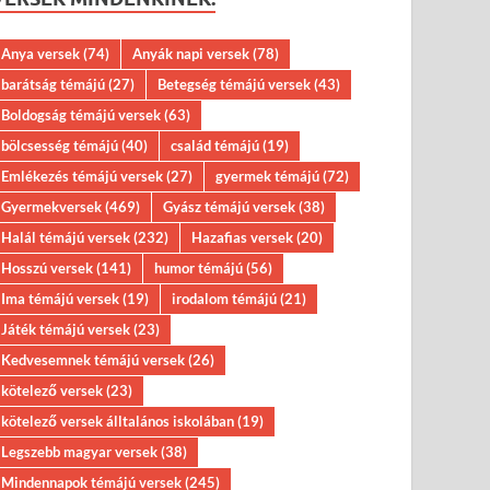
Anya versek
(74)
Anyák napi versek
(78)
barátság témájú
(27)
Betegség témájú versek
(43)
Boldogság témájú versek
(63)
bölcsesség témájú
(40)
család témájú
(19)
Emlékezés témájú versek
(27)
gyermek témájú
(72)
Gyermekversek
(469)
Gyász témájú versek
(38)
Halál témájú versek
(232)
Hazafias versek
(20)
Hosszú versek
(141)
humor témájú
(56)
Ima témájú versek
(19)
irodalom témájú
(21)
Játék témájú versek
(23)
Kedvesemnek témájú versek
(26)
kötelező versek
(23)
kötelező versek álltalános iskolában
(19)
Legszebb magyar versek
(38)
Mindennapok témájú versek
(245)