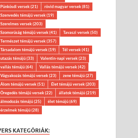
Pünkösdi versek
(21)
rövid magyar versek
(81)
Szenvedés témájú versek
(19)
Szerelmes versek
(203)
Szomorúság témájú versek
(41)
Tavaszi versek
(50)
Természet témájú versek
(357)
Társadalom témájú versek
(19)
Tél versek
(41)
utazás témájú
(33)
Valentin-napi versek
(23)
vallás témájú
(64)
Vallás témájú versek
(42)
Vágyakozás témájú versek
(23)
zene témájú
(27)
Álom témájú versek
(51)
Élet témájú versek
(203)
Öregedés témájú versek
(22)
állatok témájú
(219)
álmodozás témájú
(25)
élet témájú
(69)
érzelmek témájú
(28)
VERS KATEGÓRIÁK: