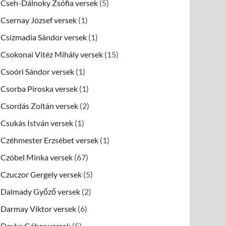
Cseh-Dálnoky Zsófia versek
(5)
Csernay József versek
(1)
Csizmadia Sándor versek
(1)
Csokonai Vitéz Mihály versek
(15)
Csoóri Sándor versek
(1)
Csorba Piroska versek
(1)
Csordás Zoltán versek
(2)
Csukás István versek
(1)
Czéhmester Erzsébet versek
(1)
Czóbel Minka versek
(67)
Czuczor Gergely versek
(5)
Dalmady Győző versek
(2)
Darmay Viktor versek
(6)
Dayka Gábor versek
(5)