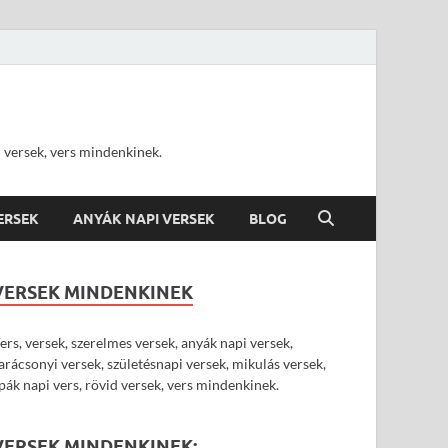
d versek, vers mindenkinek.
VERSEK
ANYÁK NAPI VERSEK
BLOG
VERSEK MINDENKINEK
ers, versek, szerelmes versek, anyák napi versek,
arácsonyi versek, születésnapi versek, mikulás versek,
pák napi vers, rövid versek, vers mindenkinek.
VERSEK MINDENKINEK: