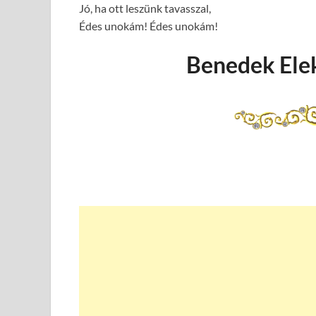
Jó, ha ott leszünk tavasszal,
Édes unokám! Édes unokám!
Benedek Elek