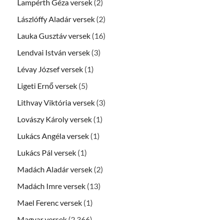
Lampérth Géza versek
(2)
Lászlóffy Aladár versek
(2)
Lauka Gusztáv versek
(16)
Lendvai István versek
(3)
Lévay József versek
(1)
Ligeti Ernő versek
(5)
Lithvay Viktória versek
(3)
Lovászy Károly versek
(1)
Lukács Angéla versek
(1)
Lukács Pál versek
(1)
Madách Aladár versek
(2)
Madách Imre versek
(13)
Mael Ferenc versek
(1)
Magyar versek
(2 366)