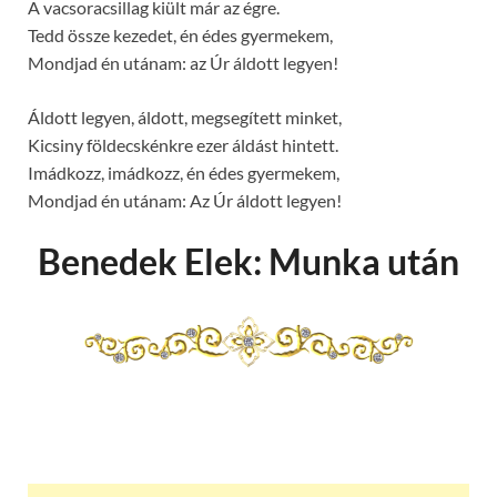
A vacsoracsillag kiült már az égre.
Tedd össze kezedet, én édes gyermekem,
Mondjad én utánam: az Úr áldott legyen!
Áldott legyen, áldott, megsegített minket,
Kicsiny földecskénkre ezer áldást hintett.
Imádkozz, imádkozz, én édes gyermekem,
Mondjad én utánam: Az Úr áldott legyen!
Benedek Elek: Munka után