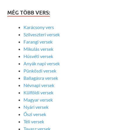
MÉG TÖBB VERS:
Karácsony vers
Szilveszteri versek
Farangi versek
Mikulás versek
Húsvéti versek
Anyák napi versek
Pünkösdi versek
Ballagásra versek
Névnapi versek
Külföldi versek
Magyar versek
Nyári versek
Őszi versek
Téli versek
Tavasz versek