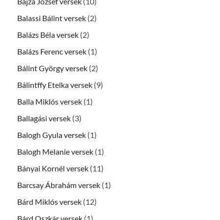
Bajza József versek
(10)
Balassi Bálint versek
(2)
Balázs Béla versek
(2)
Balázs Ferenc versek
(1)
Bálint György versek
(2)
Bálintffy Etelka versek
(9)
Balla Miklós versek
(1)
Ballagási versek
(3)
Balogh Gyula versek
(1)
Balogh Melanie versek
(1)
Bányai Kornél versek
(11)
Barcsay Ábrahám versek
(1)
Bárd Miklós versek
(12)
Bárd Oszkár versek
(1)