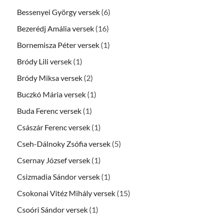
Bessenyei György versek
(6)
Bezerédj Amália versek
(16)
Bornemisza Péter versek
(1)
Bródy Lili versek
(1)
Bródy Miksa versek
(2)
Buczkó Mária versek
(1)
Buda Ferenc versek
(1)
Császár Ferenc versek
(1)
Cseh-Dálnoky Zsófia versek
(5)
Csernay József versek
(1)
Csizmadia Sándor versek
(1)
Csokonai Vitéz Mihály versek
(15)
Csoóri Sándor versek
(1)