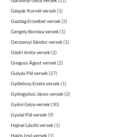
Gárdonyi Géza versek
(21)
Gáspár Kornél versek
(1)
Gazdag Erzsébet versek
(2)
Gergely Boriska versek
(1)
Gerzsenyi Sándor versek
(1)
Gödri Anita versek
(2)
Greguss Ágost versek
(2)
Gulyás Pál versek
(27)
Gyökössy Endre versek
(1)
Gyöngyössi János versek
(2)
Gyóni Géza versek
(30)
Gyulai Pál versek
(9)
Hajnal László versek
(1)
Hajós Izsó versek
(1)