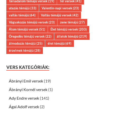
Társadalom témájú versek
(19)
Tél versek
(41)
utazás témájú
(33)
Valentin-napi versek
(23)
vallás témájú
(64)
Vallás témájú versek
(42)
Vágyakozás témájú versek
(23)
zene témájú
(27)
Álom témájú versek
(51)
Élet témájú versek
(203)
Öregedés témájú versek
(22)
állatok témájú
(219)
álmodozás témájú
(25)
élet témájú
(69)
érzelmek témájú
(28)
VERS KATEGÓRIÁK:
Ábrányi Emil versek
(19)
Ábrányi Kornél versek
(1)
Ady Endre versek
(141)
Ágai Adolf versek
(2)