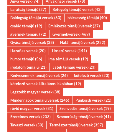
Anya versek
(74)
Anyák napi versek
(78)
barátság témájú
(27)
Betegség témájú versek
(43)
Boldogság témájú versek
(63)
bölcsesség témájú
(40)
család témájú
(19)
Emlékezés témájú versek
(27)
gyermek témájú
(72)
Gyermekversek
(469)
Gyász témájú versek
(38)
Halál témájú versek
(232)
Hazafias versek
(20)
Hosszú versek
(141)
humor témájú
(56)
Ima témájú versek
(19)
irodalom témájú
(21)
Játék témájú versek
(23)
Kedvesemnek témájú versek
(26)
kötelező versek
(23)
kötelező versek álltalános iskolában
(19)
Legszebb magyar versek
(38)
Mindennapok témájú versek
(245)
Pünkösdi versek
(21)
rövid magyar versek
(81)
Szenvedés témájú versek
(19)
Szerelmes versek
(203)
Szomorúság témájú versek
(41)
Tavaszi versek
(50)
Természet témájú versek
(357)