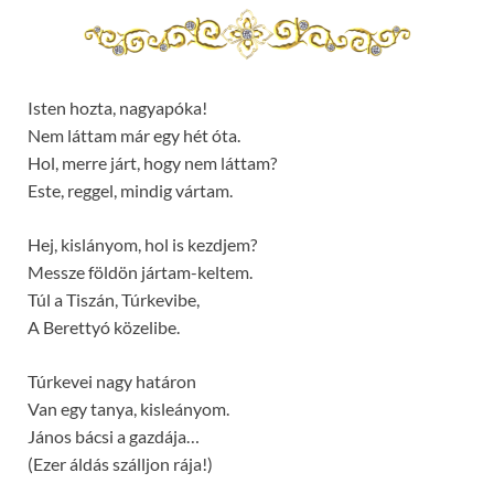
Isten hozta, nagyapóka!
Nem láttam már egy hét óta.
Hol, merre járt, hogy nem láttam?
Este, reggel, mindig vártam.
Hej, kislányom, hol is kezdjem?
Messze földön jártam-keltem.
Túl a Tiszán, Túrkevibe,
A Berettyó közelibe.
Túrkevei nagy határon
Van egy tanya, kisleányom.
János bácsi a gazdája…
(Ezer áldás szálljon rája!)