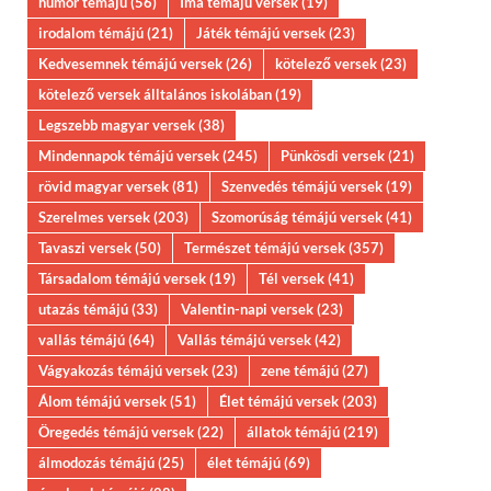
humor témájú
(56)
Ima témájú versek
(19)
irodalom témájú
(21)
Játék témájú versek
(23)
Kedvesemnek témájú versek
(26)
kötelező versek
(23)
kötelező versek álltalános iskolában
(19)
Legszebb magyar versek
(38)
Mindennapok témájú versek
(245)
Pünkösdi versek
(21)
rövid magyar versek
(81)
Szenvedés témájú versek
(19)
Szerelmes versek
(203)
Szomorúság témájú versek
(41)
Tavaszi versek
(50)
Természet témájú versek
(357)
Társadalom témájú versek
(19)
Tél versek
(41)
utazás témájú
(33)
Valentin-napi versek
(23)
vallás témájú
(64)
Vallás témájú versek
(42)
Vágyakozás témájú versek
(23)
zene témájú
(27)
Álom témájú versek
(51)
Élet témájú versek
(203)
Öregedés témájú versek
(22)
állatok témájú
(219)
álmodozás témájú
(25)
élet témájú
(69)