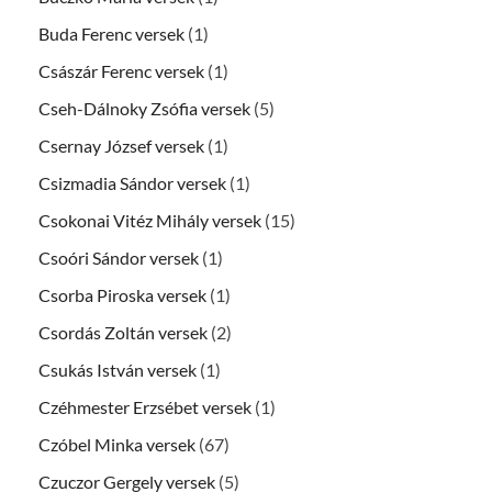
Buda Ferenc versek
(1)
Császár Ferenc versek
(1)
Cseh-Dálnoky Zsófia versek
(5)
Csernay József versek
(1)
Csizmadia Sándor versek
(1)
Csokonai Vitéz Mihály versek
(15)
Csoóri Sándor versek
(1)
Csorba Piroska versek
(1)
Csordás Zoltán versek
(2)
Csukás István versek
(1)
Czéhmester Erzsébet versek
(1)
Czóbel Minka versek
(67)
Czuczor Gergely versek
(5)