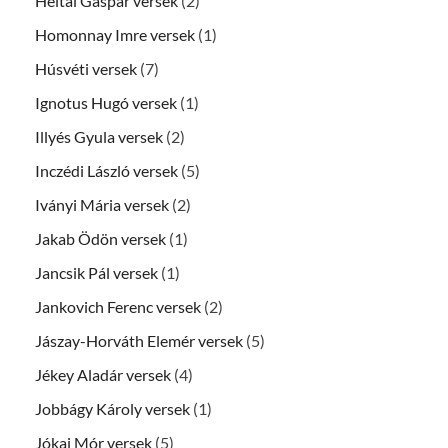
Heltai Gáspár versek
(2)
Homonnay Imre versek
(1)
Húsvéti versek
(7)
Ignotus Hugó versek
(1)
Illyés Gyula versek
(2)
Inczédi László versek
(5)
Iványi Mária versek
(2)
Jakab Ödön versek
(1)
Jancsik Pál versek
(1)
Jankovich Ferenc versek
(2)
Jászay-Horváth Elemér versek
(5)
Jékey Aladár versek
(4)
Jobbágy Károly versek
(1)
Jókai Mór versek
(5)