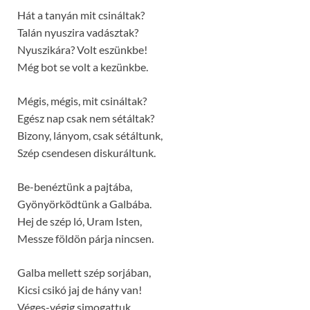
Hát a tanyán mit csináltak?
Talán nyuszira vadásztak?
Nyuszikára? Volt eszünkbe!
Még bot se volt a kezünkbe.
Mégis, mégis, mit csináltak?
Egész nap csak nem sétáltak?
Bizony, lányom, csak sétáltunk,
Szép csendesen diskuráltunk.
Be-benéztünk a pajtába,
Gyönyörködtünk a Galbába.
Hej de szép ló, Uram Isten,
Messze földön párja nincsen.
Galba mellett szép sorjában,
Kicsi csikó jaj de hány van!
Véges-végig simogattuk,