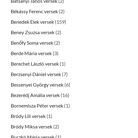
Batsányi János versek
(2)
Békássy Ferenc versek
(2)
Benedek Elek versek
(159)
Beney Zsuzsa versek
(2)
Benőfy Soma versek
(2)
Berde Mária versek
(3)
Berechet László versek
(1)
Berzsenyi Dániel versek
(7)
Bessenyei György versek
(6)
Bezerédj Amália versek
(16)
Bornemisza Péter versek
(1)
Bródy Lili versek
(1)
Bródy Miksa versek
(2)
Buczkó Mária versek
(1)