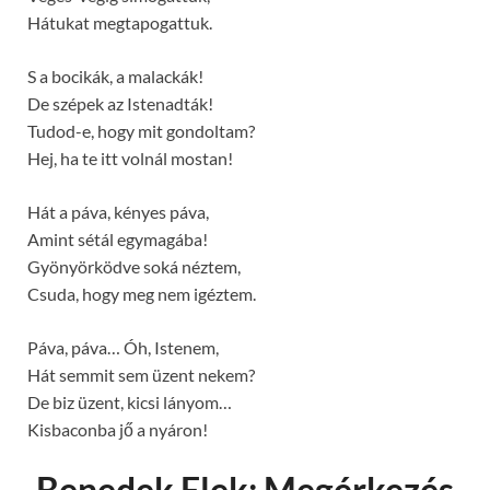
Hátukat megtapogattuk.
S a bocikák, a malackák!
De szépek az Istenadták!
Tudod-e, hogy mit gondoltam?
Hej, ha te itt volnál mostan!
Hát a páva, kényes páva,
Amint sétál egymagába!
Gyönyörködve soká néztem,
Csuda, hogy meg nem igéztem.
Páva, páva… Óh, Istenem,
Hát semmit sem üzent nekem?
De biz üzent, kicsi lányom…
Kisbaconba jő a nyáron!
Benedek Elek: Megérkezés