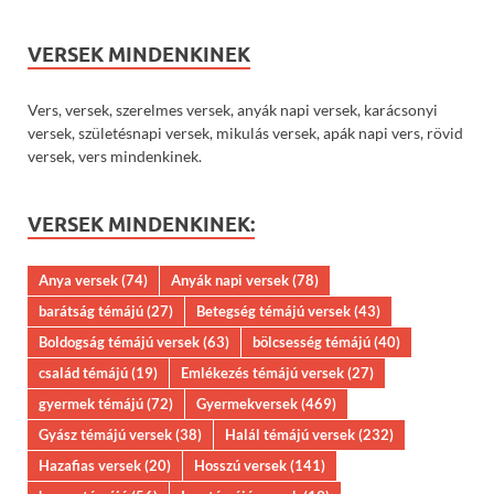
VERSEK MINDENKINEK
Vers, versek, szerelmes versek, anyák napi versek, karácsonyi
versek, születésnapi versek, mikulás versek, apák napi vers, rövid
versek, vers mindenkinek.
VERSEK MINDENKINEK:
Anya versek
(74)
Anyák napi versek
(78)
barátság témájú
(27)
Betegség témájú versek
(43)
Boldogság témájú versek
(63)
bölcsesség témájú
(40)
család témájú
(19)
Emlékezés témájú versek
(27)
gyermek témájú
(72)
Gyermekversek
(469)
Gyász témájú versek
(38)
Halál témájú versek
(232)
Hazafias versek
(20)
Hosszú versek
(141)