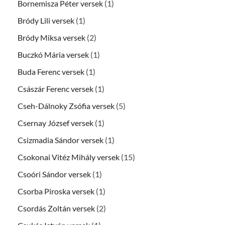
Bornemisza Péter versek
(1)
Bródy Lili versek
(1)
Bródy Miksa versek
(2)
Buczkó Mária versek
(1)
Buda Ferenc versek
(1)
Császár Ferenc versek
(1)
Cseh-Dálnoky Zsófia versek
(5)
Csernay József versek
(1)
Csizmadia Sándor versek
(1)
Csokonai Vitéz Mihály versek
(15)
Csoóri Sándor versek
(1)
Csorba Piroska versek
(1)
Csordás Zoltán versek
(2)