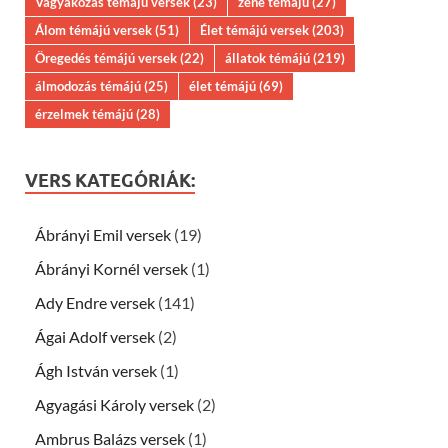
Vágyakozás témájú versek
(23)
zene témájú
(27)
Álom témájú versek
(51)
Élet témájú versek
(203)
Öregedés témájú versek
(22)
állatok témájú
(219)
álmodozás témájú
(25)
élet témájú
(69)
érzelmek témájú
(28)
VERS KATEGÓRIÁK:
Ábrányi Emil versek
(19)
Ábrányi Kornél versek
(1)
Ady Endre versek
(141)
Ágai Adolf versek
(2)
Ágh István versek
(1)
Agyagási Károly versek
(2)
Ambrus Balázs versek
(1)