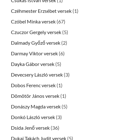
Csukás István versek
(1)
Czéhmester Erzsébet versek
(1)
Czóbel Minka versek
(67)
Czuczor Gergely versek
(5)
Dalmady Győző versek
(2)
Darmay Viktor versek
(6)
Dayka Gábor versek
(5)
Devecsery László versek
(3)
Dobos Ferenc versek
(1)
Dömötör János versek
(1)
Donászy Magda versek
(5)
Donkó László versek
(3)
Dsida Jenő versek
(36)
Dukai Takách Judit versek
(5)