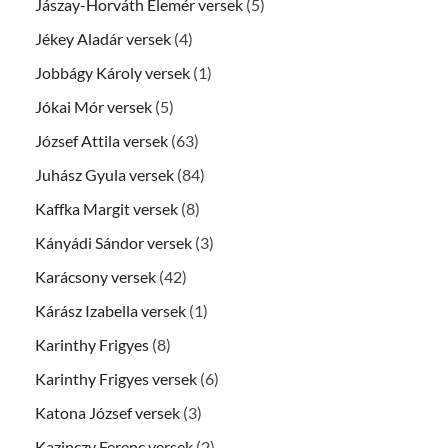
Jászay-Horváth Elemér versek
(5)
Jékey Aladár versek
(4)
Jobbágy Károly versek
(1)
Jókai Mór versek
(5)
József Attila versek
(63)
Juhász Gyula versek
(84)
Kaffka Margit versek
(8)
Kányádi Sándor versek
(3)
Karácsony versek
(42)
Kárász Izabella versek
(1)
Karinthy Frigyes
(8)
Karinthy Frigyes versek
(6)
Katona József versek
(3)
Kazinczy Ferenc versek
(2)