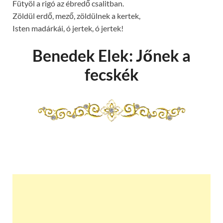
Fütyöl a rigó az ébredő csalitban.
Zöldül erdő, mező, zöldülnek a kertek,
Isten madárkái, ó jertek, ó jertek!
Benedek Elek: Jőnek a
fecskék