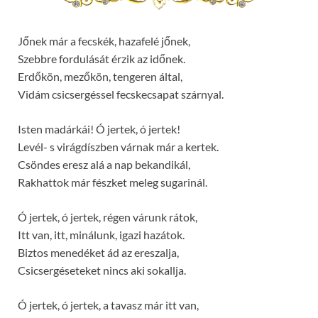
Jőnek már a fecskék, hazafelé jőnek,
Szebbre fordulását érzik az időnek.
Erdőkön, mezőkön, tengeren által,
Vidám csicsergéssel fecskecsapat szárnyal.
Isten madárkái! Ó jertek, ó jertek!
Levél- s virágdíszben várnak már a kertek.
Csöndes eresz alá a nap bekandikál,
Rakhattok már fészket meleg sugarinál.
Ó jertek, ó jertek, régen várunk rátok,
Itt van, itt, minálunk, igazi hazátok.
Biztos menedéket ád az ereszalja,
Csicsergéseteket nincs aki sokallja.
Ó jertek, ó jertek, a tavasz már itt van,