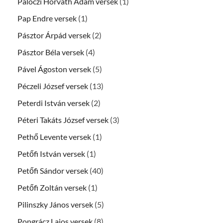
Pálóczi Horváth Ádám versek
(1)
Pap Endre versek
(1)
Pásztor Árpád versek
(2)
Pásztor Béla versek
(4)
Pável Ágoston versek
(5)
Péczeli József versek
(13)
Peterdi István versek
(2)
Péteri Takáts József versek
(3)
Pethő Levente versek
(1)
Petőfi István versek
(1)
Petőfi Sándor versek
(40)
Petőfi Zoltán versek
(1)
Pilinszky János versek
(5)
Pongrácz Lajos versek
(8)