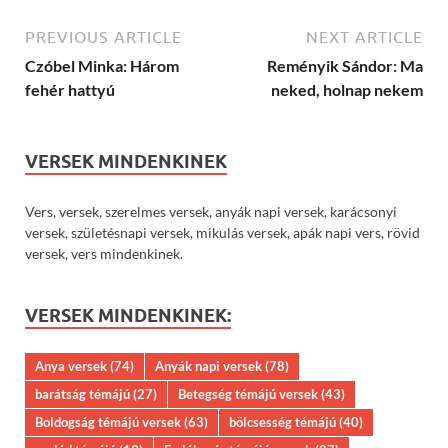
PREVIOUS ARTICLE
NEXT ARTICLE
Czóbel Minka: Három
Reményik Sándor: Ma
fehér hattyú
neked, holnap nekem
VERSEK MINDENKINEK
Vers, versek, szerelmes versek, anyák napi versek, karácsonyi
versek, születésnapi versek, mikulás versek, apák napi vers, rövid
versek, vers mindenkinek.
VERSEK MINDENKINEK:
Anya versek
(74)
Anyák napi versek
(78)
barátság témájú
(27)
Betegség témájú versek
(43)
Boldogság témájú versek
(63)
bölcsesség témájú
(40)