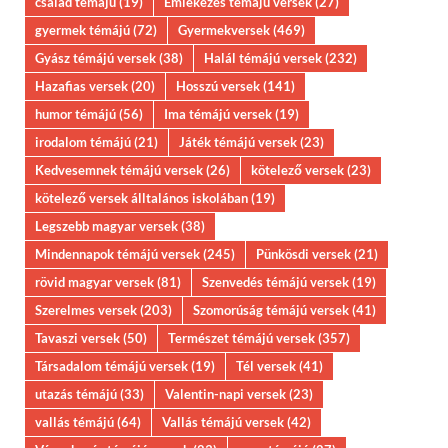
család témájú
(19)
Emlékezés témájú versek
(27)
gyermek témájú
(72)
Gyermekversek
(469)
Gyász témájú versek
(38)
Halál témájú versek
(232)
Hazafias versek
(20)
Hosszú versek
(141)
humor témájú
(56)
Ima témájú versek
(19)
irodalom témájú
(21)
Játék témájú versek
(23)
Kedvesemnek témájú versek
(26)
kötelező versek
(23)
kötelező versek álltalános iskolában
(19)
Legszebb magyar versek
(38)
Mindennapok témájú versek
(245)
Pünkösdi versek
(21)
rövid magyar versek
(81)
Szenvedés témájú versek
(19)
Szerelmes versek
(203)
Szomorúság témájú versek
(41)
Tavaszi versek
(50)
Természet témájú versek
(357)
Társadalom témájú versek
(19)
Tél versek
(41)
utazás témájú
(33)
Valentin-napi versek
(23)
vallás témájú
(64)
Vallás témájú versek
(42)