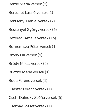
Berde Mária versek
(3)
Berechet László versek
(1)
Berzsenyi Dániel versek
(7)
Bessenyei György versek
(6)
Bezerédj Amália versek
(16)
Bornemisza Péter versek
(1)
Bródy Lili versek
(1)
Bródy Miksa versek
(2)
Buczkó Mária versek
(1)
Buda Ferenc versek
(1)
Császár Ferenc versek
(1)
Cseh-Dálnoky Zsófia versek
(5)
Csernay József versek
(1)