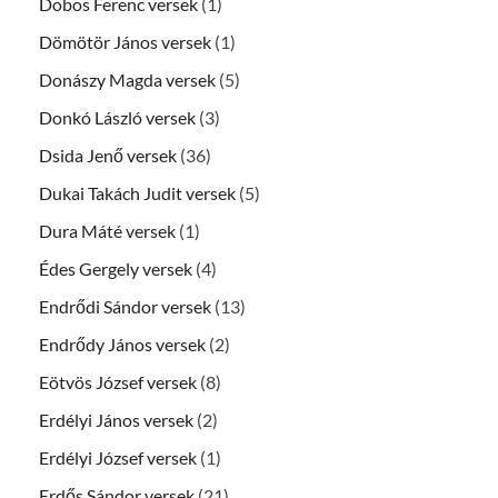
Dobos Ferenc versek
(1)
Dömötör János versek
(1)
Donászy Magda versek
(5)
Donkó László versek
(3)
Dsida Jenő versek
(36)
Dukai Takách Judit versek
(5)
Dura Máté versek
(1)
Édes Gergely versek
(4)
Endrődi Sándor versek
(13)
Endrődy János versek
(2)
Eötvös József versek
(8)
Erdélyi János versek
(2)
Erdélyi József versek
(1)
Erdős Sándor versek
(21)