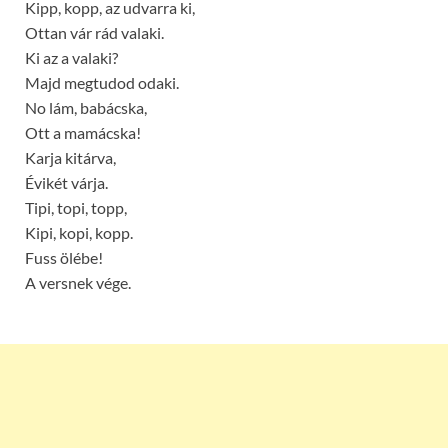
Kipp, kopp, az udvarra ki,
Ottan vár rád valaki.
Ki az a valaki?
Majd megtudod odaki.
No lám, babácska,
Ott a mamácska!
Karja kitárva,
Évikét várja.
Tipi, topi, topp,
Kipi, kopi, kopp.
Fuss ölébe!
A versnek vége.