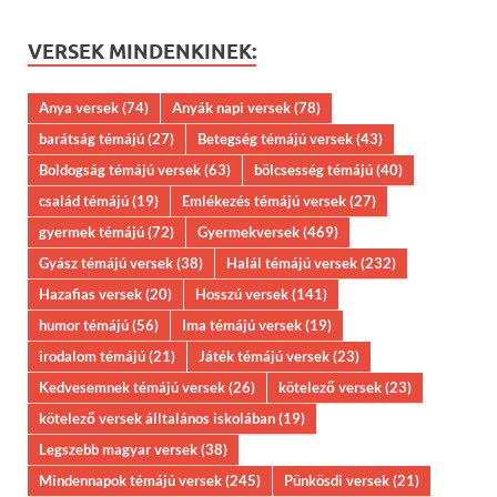
VERSEK MINDENKINEK:
Anya versek
(74)
Anyák napi versek
(78)
barátság témájú
(27)
Betegség témájú versek
(43)
Boldogság témájú versek
(63)
bölcsesség témájú
(40)
család témájú
(19)
Emlékezés témájú versek
(27)
gyermek témájú
(72)
Gyermekversek
(469)
Gyász témájú versek
(38)
Halál témájú versek
(232)
Hazafias versek
(20)
Hosszú versek
(141)
humor témájú
(56)
Ima témájú versek
(19)
irodalom témájú
(21)
Játék témájú versek
(23)
Kedvesemnek témájú versek
(26)
kötelező versek
(23)
kötelező versek álltalános iskolában
(19)
Legszebb magyar versek
(38)
Mindennapok témájú versek
(245)
Pünkösdi versek
(21)