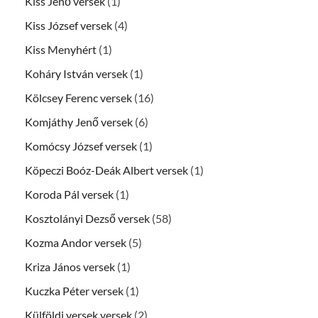
Kiss Jenő versek
(1)
Kiss József versek
(4)
Kiss Menyhért
(1)
Koháry István versek
(1)
Kölcsey Ferenc versek
(16)
Komjáthy Jenő versek
(6)
Komócsy József versek
(1)
Köpeczi Boóz-Deák Albert versek
(1)
Koroda Pál versek
(1)
Kosztolányi Dezső versek
(58)
Kozma Andor versek
(5)
Kriza János versek
(1)
Kuczka Péter versek
(1)
Külföldi versek versek
(2)