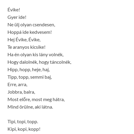
Évike!
Gyer ide!
Ne ülj olyan csendesen,
Hoppá ide kedvesem!
Hej Évike, Évike,
Te aranyos kicsike!
Ha én olyan kis lány volnék,
Hogy dalolnék, hogy táncolnék,
Hipp, hopp, heje, haj,
Tipp, topp, semmi baj,
Erre, arra,
Jobbra, balra,
Most előre, most meg hátra,
Mind örülne, aki látna.
Tipi, topi, topp.
Kipi, kopi, kopp!