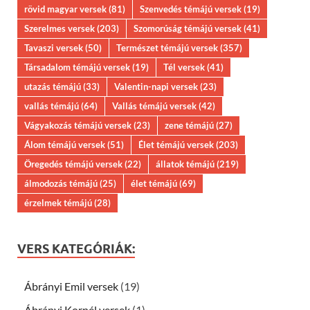
rövid magyar versek
(81)
Szenvedés témájú versek
(19)
Szerelmes versek
(203)
Szomorúság témájú versek
(41)
Tavaszi versek
(50)
Természet témájú versek
(357)
Társadalom témájú versek
(19)
Tél versek
(41)
utazás témájú
(33)
Valentin-napi versek
(23)
vallás témájú
(64)
Vallás témájú versek
(42)
Vágyakozás témájú versek
(23)
zene témájú
(27)
Álom témájú versek
(51)
Élet témájú versek
(203)
Öregedés témájú versek
(22)
állatok témájú
(219)
álmodozás témájú
(25)
élet témájú
(69)
érzelmek témájú
(28)
VERS KATEGÓRIÁK:
Ábrányi Emil versek
(19)
Ábrányi Kornél versek
(1)