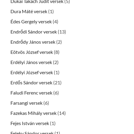
Dukai Takách Judit versek
(5)
Dura Máté versek
(1)
Édes Gergely versek
(4)
Endrődi Sándor versek
(13)
Endrődy János versek
(2)
Eötvös József versek
(8)
Erdélyi János versek
(2)
Erdélyi József versek
(1)
Erdős Sándor versek
(21)
Faludi Ferenc versek
(6)
Farsangi versek
(6)
Fazekas Mihály versek
(14)
Fejes István versek
(1)
Feleky Sándor versek
(1)