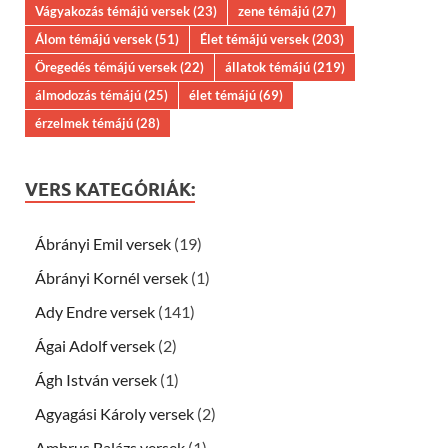
Vágyakozás témájú versek
(23)
zene témájú
(27)
Álom témájú versek
(51)
Élet témájú versek
(203)
Öregedés témájú versek
(22)
állatok témájú
(219)
álmodozás témájú
(25)
élet témájú
(69)
érzelmek témájú
(28)
VERS KATEGÓRIÁK:
Ábrányi Emil versek
(19)
Ábrányi Kornél versek
(1)
Ady Endre versek
(141)
Ágai Adolf versek
(2)
Ágh István versek
(1)
Agyagási Károly versek
(2)
Ambrus Balázs versek
(1)