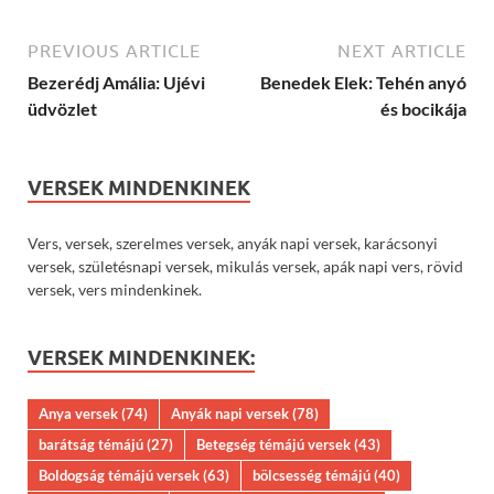
PREVIOUS ARTICLE
NEXT ARTICLE
Bezerédj Amália: Ujévi
Benedek Elek: Tehén anyó
üdvözlet
és bocikája
VERSEK MINDENKINEK
Vers, versek, szerelmes versek, anyák napi versek, karácsonyi
versek, születésnapi versek, mikulás versek, apák napi vers, rövid
versek, vers mindenkinek.
VERSEK MINDENKINEK:
Anya versek
(74)
Anyák napi versek
(78)
barátság témájú
(27)
Betegség témájú versek
(43)
Boldogság témájú versek
(63)
bölcsesség témájú
(40)