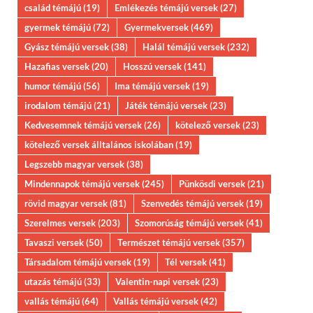
család témájú
(19)
Emlékezés témájú versek
(27)
gyermek témájú
(72)
Gyermekversek
(469)
Gyász témájú versek
(38)
Halál témájú versek
(232)
Hazafias versek
(20)
Hosszú versek
(141)
humor témájú
(56)
Ima témájú versek
(19)
irodalom témájú
(21)
Játék témájú versek
(23)
Kedvesemnek témájú versek
(26)
kötelező versek
(23)
kötelező versek álltalános iskolában
(19)
Legszebb magyar versek
(38)
Mindennapok témájú versek
(245)
Pünkösdi versek
(21)
rövid magyar versek
(81)
Szenvedés témájú versek
(19)
Szerelmes versek
(203)
Szomorúság témájú versek
(41)
Tavaszi versek
(50)
Természet témájú versek
(357)
Társadalom témájú versek
(19)
Tél versek
(41)
utazás témájú
(33)
Valentin-napi versek
(23)
vallás témájú
(64)
Vallás témájú versek
(42)