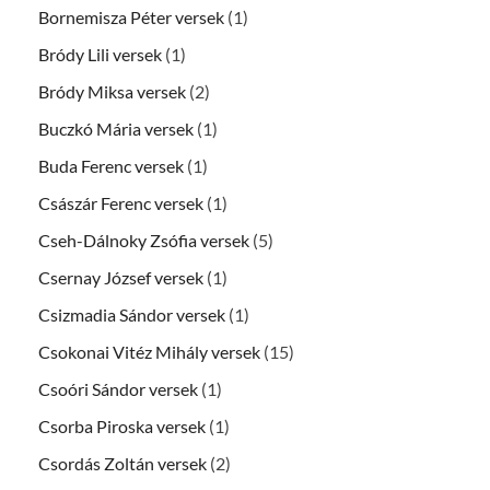
Bornemisza Péter versek
(1)
Bródy Lili versek
(1)
Bródy Miksa versek
(2)
Buczkó Mária versek
(1)
Buda Ferenc versek
(1)
Császár Ferenc versek
(1)
Cseh-Dálnoky Zsófia versek
(5)
Csernay József versek
(1)
Csizmadia Sándor versek
(1)
Csokonai Vitéz Mihály versek
(15)
Csoóri Sándor versek
(1)
Csorba Piroska versek
(1)
Csordás Zoltán versek
(2)