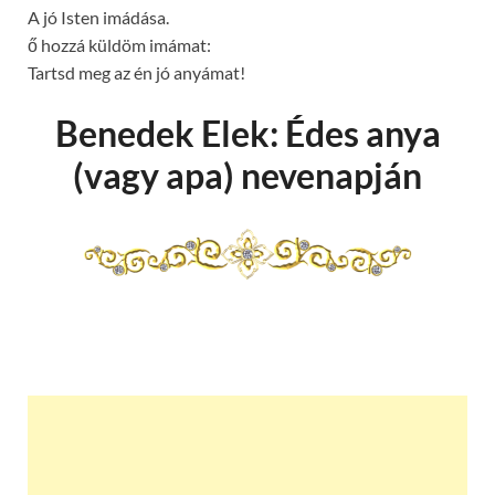
A jó Isten imádása.
ő hozzá küldöm imámat:
Tartsd meg az én jó anyámat!
Benedek Elek: Édes anya
(vagy apa) nevenapján