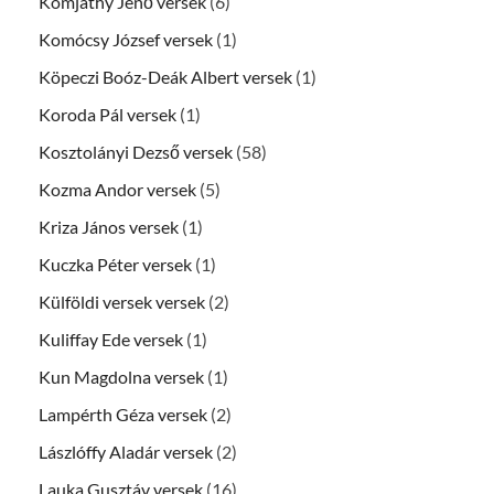
Komjáthy Jenő versek
(6)
Komócsy József versek
(1)
Köpeczi Boóz-Deák Albert versek
(1)
Koroda Pál versek
(1)
Kosztolányi Dezső versek
(58)
Kozma Andor versek
(5)
Kriza János versek
(1)
Kuczka Péter versek
(1)
Külföldi versek versek
(2)
Kuliffay Ede versek
(1)
Kun Magdolna versek
(1)
Lampérth Géza versek
(2)
Lászlóffy Aladár versek
(2)
Lauka Gusztáv versek
(16)