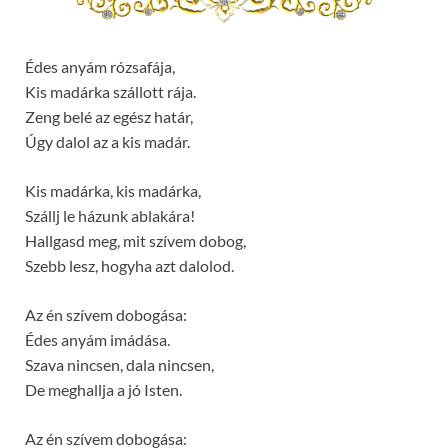
Édes anyám rózsafája,
Kis madárka szállott rája.
Zeng belé az egész határ,
Úgy dalol az a kis madár.
Kis madárka, kis madárka,
Szállj le házunk ablakára!
Hallgasd meg, mit szívem dobog,
Szebb lesz, hogyha azt dalolod.
Az én szívem dobogása:
Édes anyám imádása.
Szava nincsen, dala nincsen,
De meghallja a jó Isten.
Az én szívem dobogása: