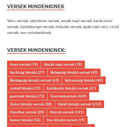
VERSEK MINDENKINEK
Vers, versek, szerelmes versek, anyák napi versek, karácsonyi
versek, születésnapi versek, mikulás versek, apák napi vers, rövid
versek, vers mindenkinek.
VERSEK MINDENKINEK:
Anya versek
(74)
Anyák napi versek
(78)
barátság témájú
(27)
Betegség témájú versek
(43)
Boldogság témájú versek
(63)
bölcsesség témájú
(40)
család témájú
(19)
Emlékezés témájú versek
(27)
gyermek témájú
(72)
Gyermekversek
(469)
Gyász témájú versek
(38)
Halál témájú versek
(232)
Hazafias versek
(20)
Hosszú versek
(141)
humor témájú
(56)
Ima témájú versek
(19)