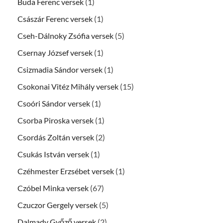
Buda Ferenc versek
(1)
Császár Ferenc versek
(1)
Cseh-Dálnoky Zsófia versek
(5)
Csernay József versek
(1)
Csizmadia Sándor versek
(1)
Csokonai Vitéz Mihály versek
(15)
Csoóri Sándor versek
(1)
Csorba Piroska versek
(1)
Csordás Zoltán versek
(2)
Csukás István versek
(1)
Czéhmester Erzsébet versek
(1)
Czóbel Minka versek
(67)
Czuczor Gergely versek
(5)
Dalmady Győző versek
(2)