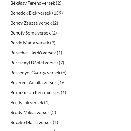
Békássy Ferenc versek
(2)
Benedek Elek versek
(159)
Beney Zsuzsa versek
(2)
Benőfy Soma versek
(2)
Berde Mária versek
(3)
Berechet László versek
(1)
Berzsenyi Dániel versek
(7)
Bessenyei György versek
(6)
Bezerédj Amália versek
(16)
Bornemisza Péter versek
(1)
Bródy Lili versek
(1)
Bródy Miksa versek
(2)
Buczkó Mária versek
(1)