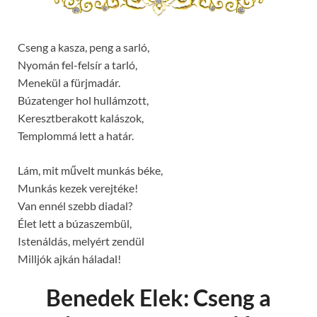
Cseng a kasza, peng a sarló,
Nyomán fel-felsír a tarló,
Menekül a fürjmadár.
Búzatenger hol hullámzott,
Keresztberakott kalászok,
Templommá lett a határ.
Lám, mit művelt munkás béke,
Munkás kezek verejtéke!
Van ennél szebb diadal?
Élet lett a búzaszembül,
Istenáldás, melyért zendül
Milljók ajkán háladal!
Benedek Elek: Cseng a