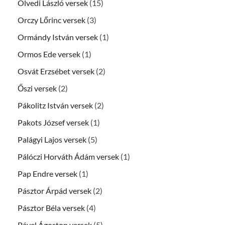
Ölvedi László versek
(15)
Orczy Lőrinc versek
(3)
Ormándy István versek
(1)
Ormos Ede versek
(1)
Osvát Erzsébet versek
(2)
Őszi versek
(2)
Pákolitz István versek
(2)
Pakots József versek
(1)
Palágyi Lajos versek
(5)
Pálóczi Horváth Ádám versek
(1)
Pap Endre versek
(1)
Pásztor Árpád versek
(2)
Pásztor Béla versek
(4)
Pável Ágoston versek
(5)