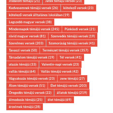
irodalom témájú
(21)
Játék témájú versek
(23)
Kedvesemnek témájú versek
(26)
kötelező versek
(23)
kötelező versek álltalános iskolában
(19)
Legszebb magyar versek
(38)
Mindennapok témájú versek
(245)
Pünkösdi versek
(21)
rövid magyar versek
(81)
Szenvedés témájú versek
(19)
Szerelmes versek
(203)
Szomorúság témájú versek
(41)
Tavaszi versek
(50)
Természet témájú versek
(357)
Társadalom témájú versek
(19)
Tél versek
(41)
utazás témájú
(33)
Valentin-napi versek
(23)
vallás témájú
(64)
Vallás témájú versek
(42)
Vágyakozás témájú versek
(23)
zene témájú
(27)
Álom témájú versek
(51)
Élet témájú versek
(203)
Öregedés témájú versek
(22)
állatok témájú
(219)
álmodozás témájú
(25)
élet témájú
(69)
érzelmek témájú
(28)