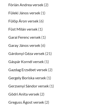
Fórián Andrea versek
(2)
Füleki János versek
(1)
Fülöp Áron versek
(6)
Füst Milán versek
(1)
Garai Ferenc versek
(1)
Garay János versek
(6)
Gárdonyi Géza versek
(21)
Gáspár Kornél versek
(1)
Gazdag Erzsébet versek
(2)
Gergely Boriska versek
(1)
Gerzsenyi Sándor versek
(1)
Gödri Anita versek
(2)
Greguss Ágost versek
(2)