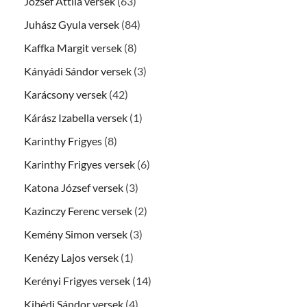
József Attila versek
(63)
Juhász Gyula versek
(84)
Kaffka Margit versek
(8)
Kányádi Sándor versek
(3)
Karácsony versek
(42)
Kárász Izabella versek
(1)
Karinthy Frigyes
(8)
Karinthy Frigyes versek
(6)
Katona József versek
(3)
Kazinczy Ferenc versek
(2)
Kemény Simon versek
(3)
Kenézy Lajos versek
(1)
Kerényi Frigyes versek
(14)
Kibédi Sándor versek
(4)