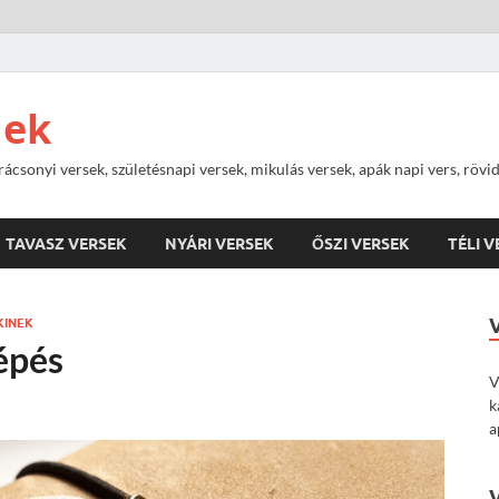
nek
rácsonyi versek, születésnapi versek, mikulás versek, apák napi vers, rövi
TAVASZ VERSEK
NYÁRI VERSEK
ŐSZI VERSEK
TÉLI 
KINEK
épés
V
k
a