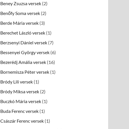
Beney Zsuzsa versek
(2)
Benőfy Soma versek
(2)
Berde Mária versek
(3)
Berechet László versek
(1)
Berzsenyi Dániel versek
(7)
Bessenyei György versek
(6)
Bezerédj Amália versek
(16)
Bornemisza Péter versek
(1)
Bródy Lili versek
(1)
Bródy Miksa versek
(2)
Buczkó Mária versek
(1)
Buda Ferenc versek
(1)
Császár Ferenc versek
(1)