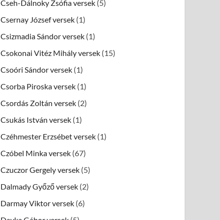
Cseh-Dálnoky Zsófia versek
(5)
Csernay József versek
(1)
Csizmadia Sándor versek
(1)
Csokonai Vitéz Mihály versek
(15)
Csoóri Sándor versek
(1)
Csorba Piroska versek
(1)
Csordás Zoltán versek
(2)
Csukás István versek
(1)
Czéhmester Erzsébet versek
(1)
Czóbel Minka versek
(67)
Czuczor Gergely versek
(5)
Dalmady Győző versek
(2)
Darmay Viktor versek
(6)
Dayka Gábor versek
(5)