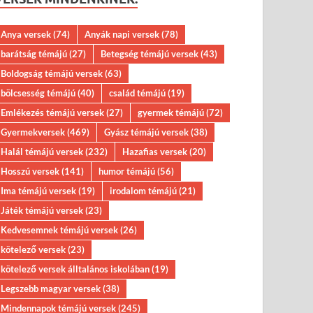
Anya versek
(74)
Anyák napi versek
(78)
barátság témájú
(27)
Betegség témájú versek
(43)
Boldogság témájú versek
(63)
bölcsesség témájú
(40)
család témájú
(19)
Emlékezés témájú versek
(27)
gyermek témájú
(72)
Gyermekversek
(469)
Gyász témájú versek
(38)
Halál témájú versek
(232)
Hazafias versek
(20)
Hosszú versek
(141)
humor témájú
(56)
Ima témájú versek
(19)
irodalom témájú
(21)
Játék témájú versek
(23)
Kedvesemnek témájú versek
(26)
kötelező versek
(23)
kötelező versek álltalános iskolában
(19)
Legszebb magyar versek
(38)
Mindennapok témájú versek
(245)