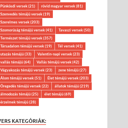
Pünkösdi versek
(21)
rövid magyar versek
(81)
Szenvedés témájú versek
(19)
Szerelmes versek
(203)
Szomorúság témájú versek
(41)
Tavaszi versek
(50)
Természet témájú versek
(357)
Társadalom témájú versek
(19)
Tél versek
(41)
utazás témájú
(33)
Valentin-napi versek
(23)
vallás témájú
(64)
Vallás témájú versek
(42)
Vágyakozás témájú versek
(23)
zene témájú
(27)
Álom témájú versek
(51)
Élet témájú versek
(203)
Öregedés témájú versek
(22)
állatok témájú
(219)
álmodozás témájú
(25)
élet témájú
(69)
érzelmek témájú
(28)
VERS KATEGÓRIÁK: