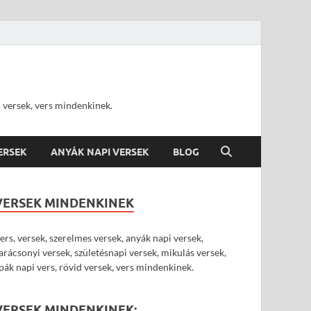
d versek, vers mindenkinek.
VERSEK
ANYÁK NAPI VERSEK
BLOG
VERSEK MINDENKINEK
ers, versek, szerelmes versek, anyák napi versek,
arácsonyi versek, születésnapi versek, mikulás versek,
pák napi vers, rövid versek, vers mindenkinek.
VERSEK MINDENKINEK: