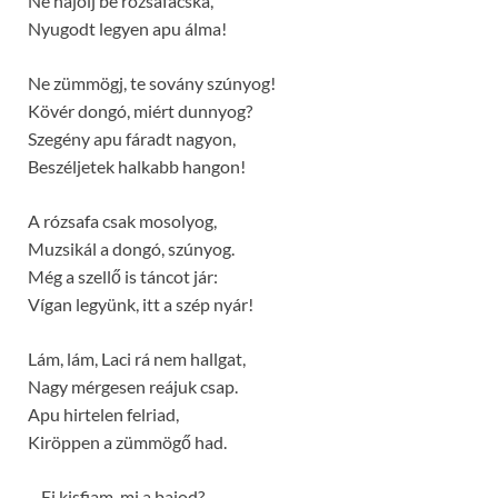
Ne hajolj be rózsafácska,
Nyugodt legyen apu álma!
Ne zümmögj, te sovány szúnyog!
Kövér dongó, miért dunnyog?
Szegény apu fáradt nagyon,
Beszéljetek halkabb hangon!
A rózsafa csak mosolyog,
Muzsikál a dongó, szúnyog.
Még a szellő is táncot jár:
Vígan legyünk, itt a szép nyár!
Lám, lám, Laci rá nem hallgat,
Nagy mérgesen reájuk csap.
Apu hirtelen felriad,
Kiröppen a zümmögő had.
– Ej kisfiam, mi a bajod?