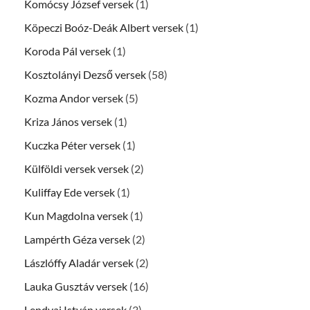
Komócsy József versek
(1)
Köpeczi Boóz-Deák Albert versek
(1)
Koroda Pál versek
(1)
Kosztolányi Dezső versek
(58)
Kozma Andor versek
(5)
Kriza János versek
(1)
Kuczka Péter versek
(1)
Külföldi versek versek
(2)
Kuliffay Ede versek
(1)
Kun Magdolna versek
(1)
Lampérth Géza versek
(2)
Lászlóffy Aladár versek
(2)
Lauka Gusztáv versek
(16)
Lendvai István versek
(3)