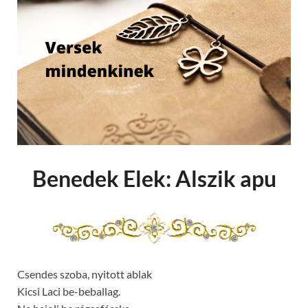
Benedek Elek: Alszik apu
Csendes szoba, nyitott ablak
Kicsi Laci be-beballag.