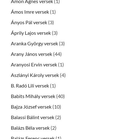
Ámon Ágnes versek
(1)
Ámos Imre versek
(1)
Ányos Pál versek
(3)
Áprily Lajos versek
(3)
Aranka György versek
(3)
Arany János versek
(44)
Aranyosi Ervin versek
(1)
Aszlányi Károly versek
(4)
B. Radó Lili versek
(1)
Babits Mihály versek
(40)
Bajza József versek
(10)
Balassi Bálint versek
(2)
Balázs Béla versek
(2)
Balázs Ferenc versek
(1)