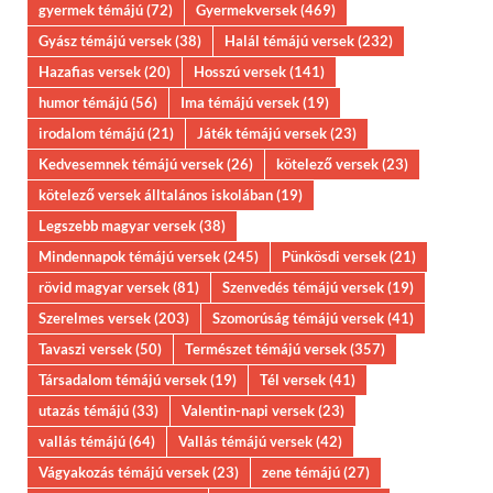
gyermek témájú
(72)
Gyermekversek
(469)
Gyász témájú versek
(38)
Halál témájú versek
(232)
Hazafias versek
(20)
Hosszú versek
(141)
humor témájú
(56)
Ima témájú versek
(19)
irodalom témájú
(21)
Játék témájú versek
(23)
Kedvesemnek témájú versek
(26)
kötelező versek
(23)
kötelező versek álltalános iskolában
(19)
Legszebb magyar versek
(38)
Mindennapok témájú versek
(245)
Pünkösdi versek
(21)
rövid magyar versek
(81)
Szenvedés témájú versek
(19)
Szerelmes versek
(203)
Szomorúság témájú versek
(41)
Tavaszi versek
(50)
Természet témájú versek
(357)
Társadalom témájú versek
(19)
Tél versek
(41)
utazás témájú
(33)
Valentin-napi versek
(23)
vallás témájú
(64)
Vallás témájú versek
(42)
Vágyakozás témájú versek
(23)
zene témájú
(27)