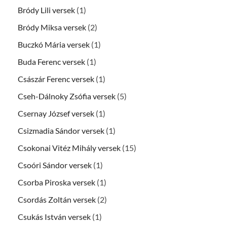
Bródy Lili versek
(1)
Bródy Miksa versek
(2)
Buczkó Mária versek
(1)
Buda Ferenc versek
(1)
Császár Ferenc versek
(1)
Cseh-Dálnoky Zsófia versek
(5)
Csernay József versek
(1)
Csizmadia Sándor versek
(1)
Csokonai Vitéz Mihály versek
(15)
Csoóri Sándor versek
(1)
Csorba Piroska versek
(1)
Csordás Zoltán versek
(2)
Csukás István versek
(1)