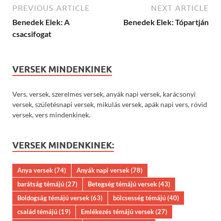
PREVIOUS ARTICLE
NEXT ARTICLE
Benedek Elek: A
Benedek Elek: Tópartján
csacsifogat
VERSEK MINDENKINEK
Vers, versek, szerelmes versek, anyák napi versek, karácsonyi
versek, születésnapi versek, mikulás versek, apák napi vers, rövid
versek, vers mindenkinek.
VERSEK MINDENKINEK:
Anya versek
(74)
Anyák napi versek
(78)
barátság témájú
(27)
Betegség témájú versek
(43)
Boldogság témájú versek
(63)
bölcsesség témájú
(40)
család témájú
(19)
Emlékezés témájú versek
(27)