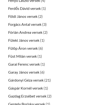
Fenyő László versek
(4)
Ferdős Dávid versek
(1)
Földi János versek
(2)
Forgács Antal versek
(3)
Fórián Andrea versek
(2)
Füleki János versek
(1)
Fülöp Áron versek
(6)
Füst Milán versek
(1)
Garai Ferenc versek
(1)
Garay János versek
(6)
Gárdonyi Géza versek
(21)
Gáspár Kornél versek
(1)
Gazdag Erzsébet versek
(2)
Gergely Boriska versek
(1)