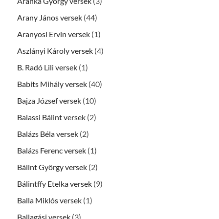
Aranka György versek
(3)
Arany János versek
(44)
Aranyosi Ervin versek
(1)
Aszlányi Károly versek
(4)
B. Radó Lili versek
(1)
Babits Mihály versek
(40)
Bajza József versek
(10)
Balassi Bálint versek
(2)
Balázs Béla versek
(2)
Balázs Ferenc versek
(1)
Bálint György versek
(2)
Bálintffy Etelka versek
(9)
Balla Miklós versek
(1)
Ballagási versek
(3)