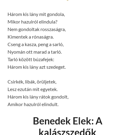
Három kis lány mit gondola,
Mikor hazulról elindula?
Nem gondoltak rosszaságra,
Kimentek a rónaságra.
Cseng a kasza, peng a sarló,
Nyomán ott marad a tarló.
Tarló között búzafejek:
Három kis lány azt szedeget.
Csirkék, libák, örüljetek,
Lesz ezután mit egyetek.
Három kis lány rátok gondolt,
Amikor hazulról elindult.
Benedek Elek: A
kalászszedők