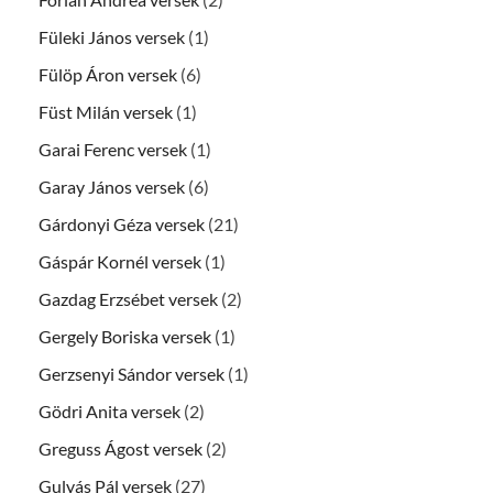
Füleki János versek
(1)
Fülöp Áron versek
(6)
Füst Milán versek
(1)
Garai Ferenc versek
(1)
Garay János versek
(6)
Gárdonyi Géza versek
(21)
Gáspár Kornél versek
(1)
Gazdag Erzsébet versek
(2)
Gergely Boriska versek
(1)
Gerzsenyi Sándor versek
(1)
Gödri Anita versek
(2)
Greguss Ágost versek
(2)
Gulyás Pál versek
(27)