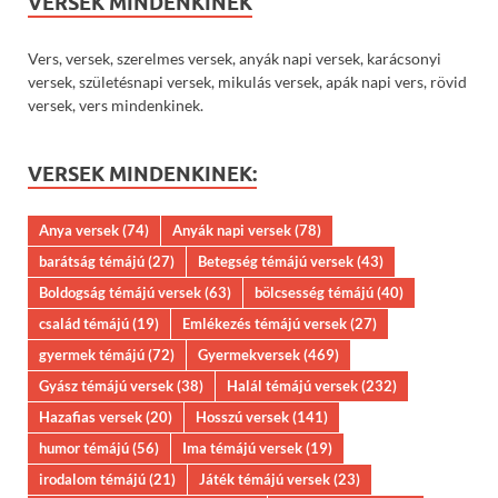
VERSEK MINDENKINEK
Vers, versek, szerelmes versek, anyák napi versek, karácsonyi
versek, születésnapi versek, mikulás versek, apák napi vers, rövid
versek, vers mindenkinek.
VERSEK MINDENKINEK:
Anya versek
(74)
Anyák napi versek
(78)
barátság témájú
(27)
Betegség témájú versek
(43)
Boldogság témájú versek
(63)
bölcsesség témájú
(40)
család témájú
(19)
Emlékezés témájú versek
(27)
gyermek témájú
(72)
Gyermekversek
(469)
Gyász témájú versek
(38)
Halál témájú versek
(232)
Hazafias versek
(20)
Hosszú versek
(141)
humor témájú
(56)
Ima témájú versek
(19)
irodalom témájú
(21)
Játék témájú versek
(23)