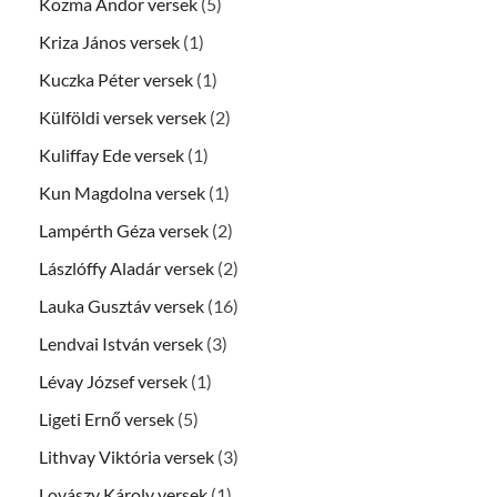
Kozma Andor versek
(5)
Kriza János versek
(1)
Kuczka Péter versek
(1)
Külföldi versek versek
(2)
Kuliffay Ede versek
(1)
Kun Magdolna versek
(1)
Lampérth Géza versek
(2)
Lászlóffy Aladár versek
(2)
Lauka Gusztáv versek
(16)
Lendvai István versek
(3)
Lévay József versek
(1)
Ligeti Ernő versek
(5)
Lithvay Viktória versek
(3)
Lovászy Károly versek
(1)