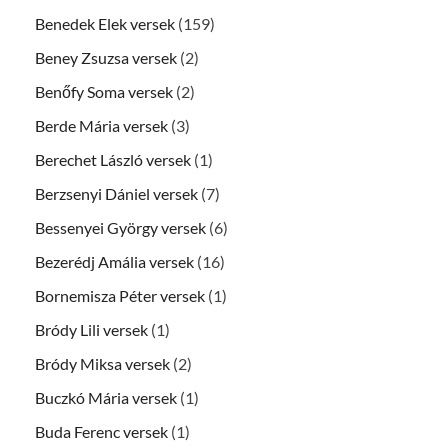
Benedek Elek versek
(159)
Beney Zsuzsa versek
(2)
Benőfy Soma versek
(2)
Berde Mária versek
(3)
Berechet László versek
(1)
Berzsenyi Dániel versek
(7)
Bessenyei György versek
(6)
Bezerédj Amália versek
(16)
Bornemisza Péter versek
(1)
Bródy Lili versek
(1)
Bródy Miksa versek
(2)
Buczkó Mária versek
(1)
Buda Ferenc versek
(1)