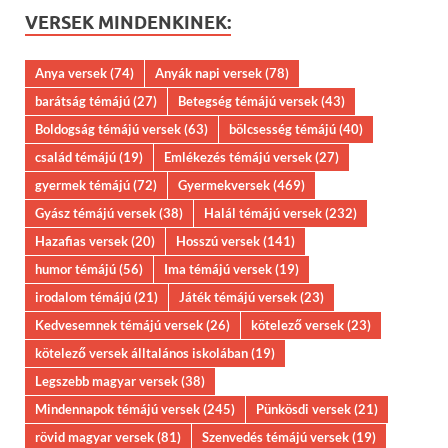
VERSEK MINDENKINEK:
Anya versek
(74)
Anyák napi versek
(78)
barátság témájú
(27)
Betegség témájú versek
(43)
Boldogság témájú versek
(63)
bölcsesség témájú
(40)
család témájú
(19)
Emlékezés témájú versek
(27)
gyermek témájú
(72)
Gyermekversek
(469)
Gyász témájú versek
(38)
Halál témájú versek
(232)
Hazafias versek
(20)
Hosszú versek
(141)
humor témájú
(56)
Ima témájú versek
(19)
irodalom témájú
(21)
Játék témájú versek
(23)
Kedvesemnek témájú versek
(26)
kötelező versek
(23)
kötelező versek álltalános iskolában
(19)
Legszebb magyar versek
(38)
Mindennapok témájú versek
(245)
Pünkösdi versek
(21)
rövid magyar versek
(81)
Szenvedés témájú versek
(19)