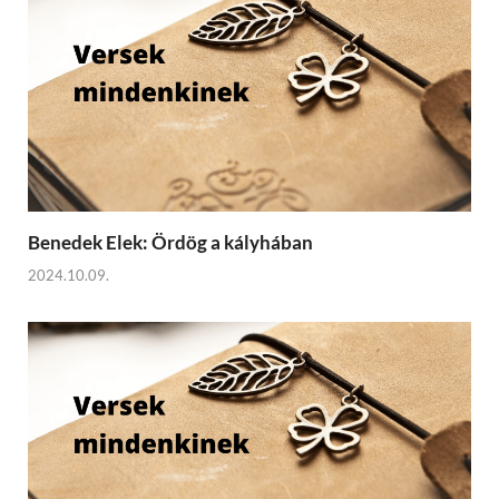
Benedek Elek: Ördög a kályhában
2024.10.09.