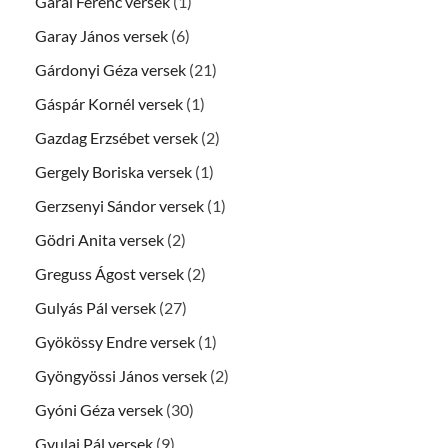
Garai Ferenc versek
(1)
Garay János versek
(6)
Gárdonyi Géza versek
(21)
Gáspár Kornél versek
(1)
Gazdag Erzsébet versek
(2)
Gergely Boriska versek
(1)
Gerzsenyi Sándor versek
(1)
Gödri Anita versek
(2)
Greguss Ágost versek
(2)
Gulyás Pál versek
(27)
Gyökössy Endre versek
(1)
Gyöngyössi János versek
(2)
Gyóni Géza versek
(30)
Gyulai Pál versek
(9)