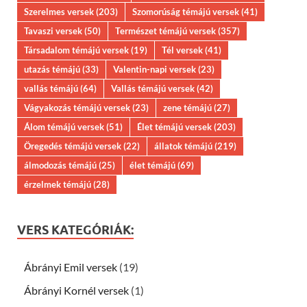
Szerelmes versek
(203)
Szomorúság témájú versek
(41)
Tavaszi versek
(50)
Természet témájú versek
(357)
Társadalom témájú versek
(19)
Tél versek
(41)
utazás témájú
(33)
Valentin-napi versek
(23)
vallás témájú
(64)
Vallás témájú versek
(42)
Vágyakozás témájú versek
(23)
zene témájú
(27)
Álom témájú versek
(51)
Élet témájú versek
(203)
Öregedés témájú versek
(22)
állatok témájú
(219)
álmodozás témájú
(25)
élet témájú
(69)
érzelmek témájú
(28)
VERS KATEGÓRIÁK:
Ábrányi Emil versek
(19)
Ábrányi Kornél versek
(1)