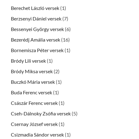
Berechet László versek
(1)
Berzsenyi Dániel versek
(7)
Bessenyei György versek
(6)
Bezerédj Amália versek
(16)
Bornemisza Péter versek
(1)
Bródy Lili versek
(1)
Bródy Miksa versek
(2)
Buczkó Mária versek
(1)
Buda Ferenc versek
(1)
Császár Ferenc versek
(1)
Cseh-Dálnoky Zsófia versek
(5)
Csernay József versek
(1)
Csizmadia Sándor versek
(1)