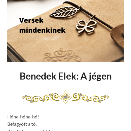
Benedek Elek: A jégen
Hóha, hóha, hó!
Befagyott a tó,