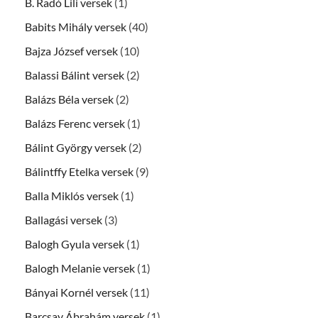
B. Radó Lili versek
(1)
Babits Mihály versek
(40)
Bajza József versek
(10)
Balassi Bálint versek
(2)
Balázs Béla versek
(2)
Balázs Ferenc versek
(1)
Bálint György versek
(2)
Bálintffy Etelka versek
(9)
Balla Miklós versek
(1)
Ballagási versek
(3)
Balogh Gyula versek
(1)
Balogh Melanie versek
(1)
Bányai Kornél versek
(11)
Barcsay Ábrahám versek
(1)