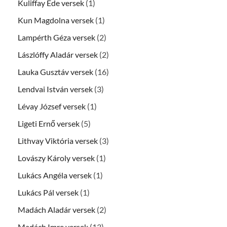
Kuliffay Ede versek
(1)
Kun Magdolna versek
(1)
Lampérth Géza versek
(2)
Lászlóffy Aladár versek
(2)
Lauka Gusztáv versek
(16)
Lendvai István versek
(3)
Lévay József versek
(1)
Ligeti Ernő versek
(5)
Lithvay Viktória versek
(3)
Lovászy Károly versek
(1)
Lukács Angéla versek
(1)
Lukács Pál versek
(1)
Madách Aladár versek
(2)
Madách Imre versek
(13)