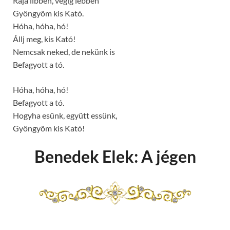
Rája libben, végig lebben
Gyöngyöm kis Kató.
Hóha, hóha, hó!
Állj meg, kis Kató!
Nemcsak neked, de nekünk is
Befagyott a tó.
Hóha, hóha, hó!
Befagyott a tó.
Hogyha esünk, együtt essünk,
Gyöngyöm kis Kató!
Benedek Elek: A jégen