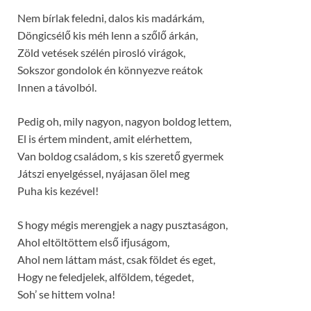
Nem bírlak feledni, dalos kis madárkám,
Döngicsélő kis méh lenn a szőlő árkán,
Zöld vetések szélén pirosló virágok,
Sokszor gondolok én könnyezve reátok
Innen a távolból.
Pedig oh, mily nagyon, nagyon boldog lettem,
El is értem mindent, amit elérhettem,
Van boldog családom, s kis szerető gyermek
Játszi enyelgéssel, nyájasan ölel meg
Puha kis kezével!
S hogy mégis merengjek a nagy pusztaságon,
Ahol eltöltöttem első ifjuságom,
Ahol nem láttam mást, csak földet és eget,
Hogy ne feledjelek, alföldem, tégedet,
Soh’ se hittem volna!