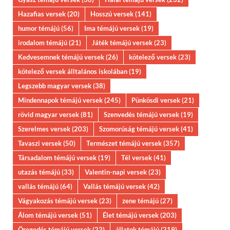
Hazafias versek
(20)
Hosszú versek
(141)
humor témájú
(56)
Ima témájú versek
(19)
irodalom témájú
(21)
Játék témájú versek
(23)
Kedvesemnek témájú versek
(26)
kötelező versek
(23)
kötelező versek álltalános iskolában
(19)
Legszebb magyar versek
(38)
Mindennapok témájú versek
(245)
Pünkösdi versek
(21)
rövid magyar versek
(81)
Szenvedés témájú versek
(19)
Szerelmes versek
(203)
Szomorúság témájú versek
(41)
Tavaszi versek
(50)
Természet témájú versek
(357)
Társadalom témájú versek
(19)
Tél versek
(41)
utazás témájú
(33)
Valentin-napi versek
(23)
vallás témájú
(64)
Vallás témájú versek
(42)
Vágyakozás témájú versek
(23)
zene témájú
(27)
Álom témájú versek
(51)
Élet témájú versek
(203)
Öregedés témájú versek
(22)
állatok témájú
(219)