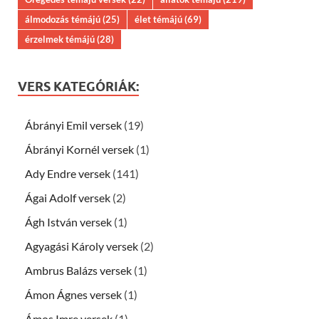
álmodozás témájú
(25)
élet témájú
(69)
érzelmek témájú
(28)
VERS KATEGÓRIÁK:
Ábrányi Emil versek
(19)
Ábrányi Kornél versek
(1)
Ady Endre versek
(141)
Ágai Adolf versek
(2)
Ágh István versek
(1)
Agyagási Károly versek
(2)
Ambrus Balázs versek
(1)
Ámon Ágnes versek
(1)
Ámos Imre versek
(1)