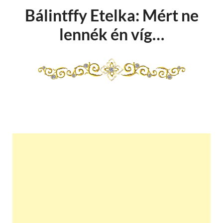
Bálintffy Etelka: Mért ne
lennék én víg…