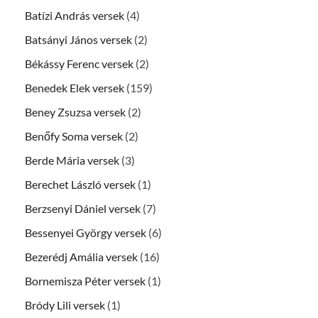
Batízi András versek
(4)
Batsányi János versek
(2)
Békássy Ferenc versek
(2)
Benedek Elek versek
(159)
Beney Zsuzsa versek
(2)
Benőfy Soma versek
(2)
Berde Mária versek
(3)
Berechet László versek
(1)
Berzsenyi Dániel versek
(7)
Bessenyei György versek
(6)
Bezerédj Amália versek
(16)
Bornemisza Péter versek
(1)
Bródy Lili versek
(1)