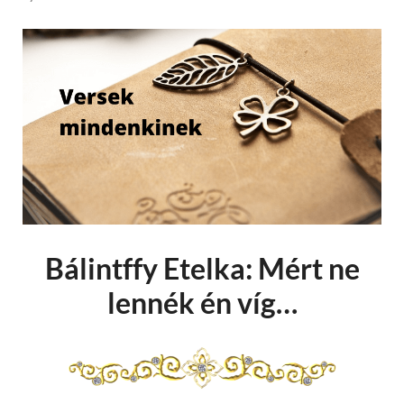
Bálintffy Etelka: Mért ne
lennék én víg…