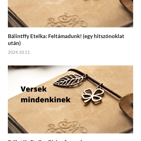
Bálintffy Etelka: Feltámadunk! (egy hitszónoklat
után)
2024.10.11.