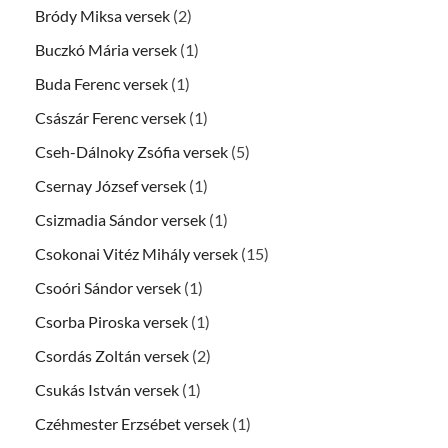
Bródy Miksa versek
(2)
Buczkó Mária versek
(1)
Buda Ferenc versek
(1)
Császár Ferenc versek
(1)
Cseh-Dálnoky Zsófia versek
(5)
Csernay József versek
(1)
Csizmadia Sándor versek
(1)
Csokonai Vitéz Mihály versek
(15)
Csoóri Sándor versek
(1)
Csorba Piroska versek
(1)
Csordás Zoltán versek
(2)
Csukás István versek
(1)
Czéhmester Erzsébet versek
(1)