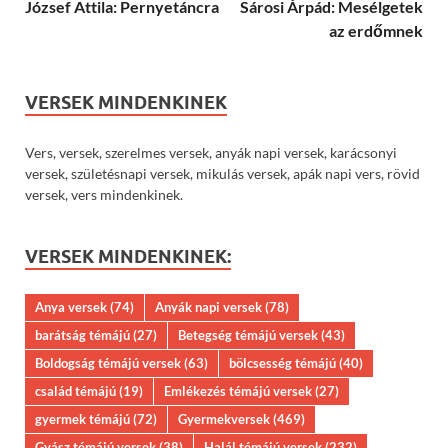
József Attila: Pernyetáncra
Sárosi Árpád: Mesélgetek
az erdőmnek
VERSEK MINDENKINEK
Vers, versek, szerelmes versek, anyák napi versek, karácsonyi
versek, születésnapi versek, mikulás versek, apák napi vers, rövid
versek, vers mindenkinek.
VERSEK MINDENKINEK:
Anya versek
(74)
Anyák napi versek
(78)
barátság témájú
(27)
Betegség témájú versek
(43)
Boldogság témájú versek
(63)
bölcsesség témájú
(40)
család témájú
(19)
Emlékezés témájú versek
(27)
gyermek témájú
(72)
Gyermekversek
(469)
Gyász témájú versek
(38)
Halál témájú versek
(232)