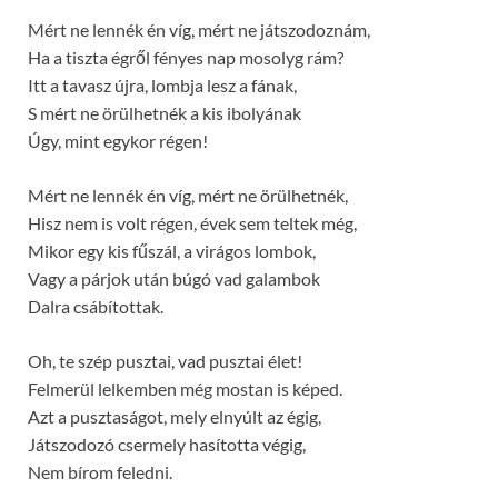
Mért ne lennék én víg, mért ne játszodoznám,
Ha a tiszta égről fényes nap mosolyg rám?
Itt a tavasz újra, lombja lesz a fának,
S mért ne örülhetnék a kis ibolyának
Úgy, mint egykor régen!
Mért ne lennék én víg, mért ne örülhetnék,
Hisz nem is volt régen, évek sem teltek még,
Mikor egy kis fűszál, a virágos lombok,
Vagy a párjok után búgó vad galambok
Dalra csábítottak.
Oh, te szép pusztai, vad pusztai élet!
Felmerül lelkemben még mostan is képed.
Azt a pusztaságot, mely elnyúlt az égig,
Játszodozó csermely hasította végig,
Nem bírom feledni.