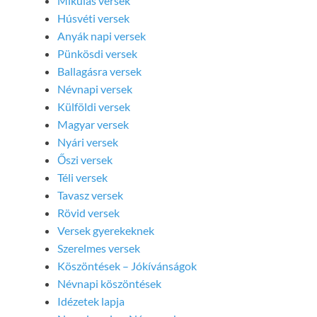
Mikulás versek
Húsvéti versek
Anyák napi versek
Pünkösdi versek
Ballagásra versek
Névnapi versek
Külföldi versek
Magyar versek
Nyári versek
Őszi versek
Téli versek
Tavasz versek
Rövid versek
Versek gyerekeknek
Szerelmes versek
Köszöntések – Jókívánságok
Névnapi köszöntések
Idézetek lapja