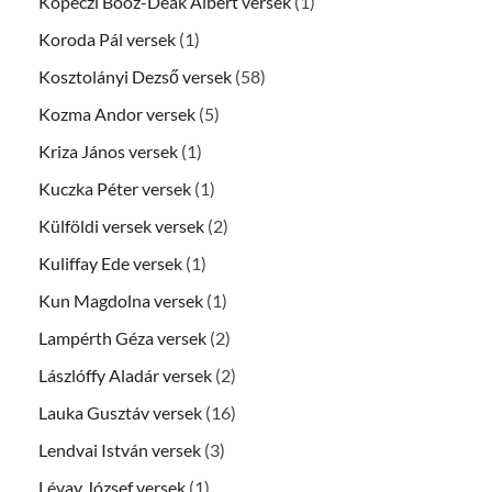
Köpeczi Boóz-Deák Albert versek
(1)
Koroda Pál versek
(1)
Kosztolányi Dezső versek
(58)
Kozma Andor versek
(5)
Kriza János versek
(1)
Kuczka Péter versek
(1)
Külföldi versek versek
(2)
Kuliffay Ede versek
(1)
Kun Magdolna versek
(1)
Lampérth Géza versek
(2)
Lászlóffy Aladár versek
(2)
Lauka Gusztáv versek
(16)
Lendvai István versek
(3)
Lévay József versek
(1)