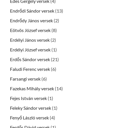
Édes Gergely versek
(4)
Endrődi Sándor versek
(13)
Endrődy János versek
(2)
Eötvös József versek
(8)
Erdélyi János versek
(2)
Erdélyi József versek
(1)
Erdős Sándor versek
(21)
Faludi Ferenc versek
(6)
Farsangi versek
(6)
Fazekas Mihály versek
(14)
Fejes István versek
(1)
Feleky Sándor versek
(1)
Fenyő László versek
(4)
Ferdős Dávid versek
(1)