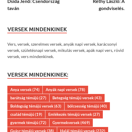
Dsida Jenő: Csendország
Réthy László: A
taván
gondviselés.
VERSEK MINDENKINEK
Vers, versek, szerelmes versek, anyák napi versek, karácsonyi
versek, születésnapi versek, mikulás versek, apák napi vers, rövid
versek, vers mindenkinek.
VERSEK MINDENKINEK:
Anya versek
(74)
Anyák napi versek
(78)
barátság témájú
(27)
Betegség témájú versek
(43)
Boldogság témájú versek
(63)
bölcsesség témájú
(40)
család témájú
(19)
Emlékezés témájú versek
(27)
gyermek témájú
(72)
Gyermekversek
(469)
Gyász témájú versek
(38)
Halál témájú versek
(232)