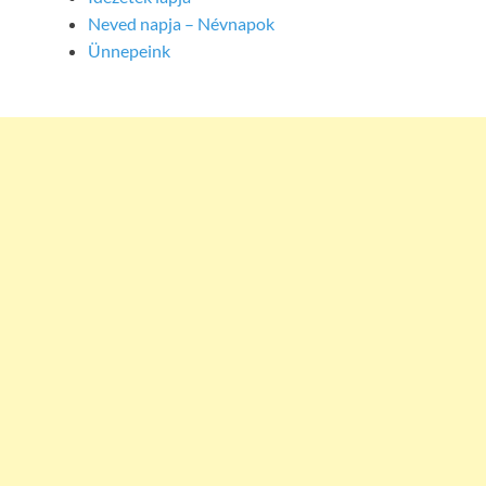
Neved napja – Névnapok
Ünnepeink