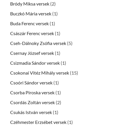
Bródy Miksa versek
(2)
Buczkó Mária versek
(1)
Buda Ferenc versek
(1)
Császár Ferenc versek
(1)
Cseh-Dálnoky Zsófia versek
(5)
Csernay József versek
(1)
Csizmadia Sándor versek
(1)
Csokonai Vitéz Mihály versek
(15)
Csoóri Sándor versek
(1)
Csorba Piroska versek
(1)
Csordás Zoltán versek
(2)
Csukás István versek
(1)
Czéhmester Erzsébet versek
(1)