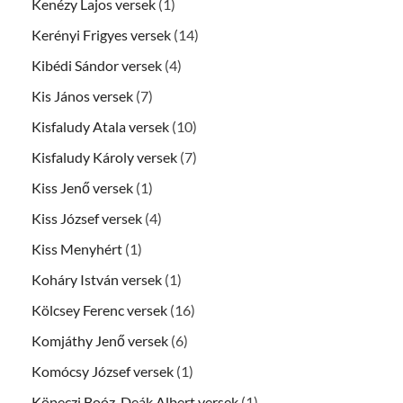
Kenézy Lajos versek
(1)
Kerényi Frigyes versek
(14)
Kibédi Sándor versek
(4)
Kis János versek
(7)
Kisfaludy Atala versek
(10)
Kisfaludy Károly versek
(7)
Kiss Jenő versek
(1)
Kiss József versek
(4)
Kiss Menyhért
(1)
Koháry István versek
(1)
Kölcsey Ferenc versek
(16)
Komjáthy Jenő versek
(6)
Komócsy József versek
(1)
Köpeczi Boóz-Deák Albert versek
(1)