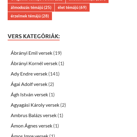
álmodozás témájú
(25)
élet témájú
(69)
érzelmek témájú
(28)
VERS KATEGÓRIÁK:
Ábrányi Emil versek
(19)
Ábrányi Kornél versek
(1)
Ady Endre versek
(141)
Ágai Adolf versek
(2)
Ágh István versek
(1)
Agyagási Károly versek
(2)
Ambrus Balázs versek
(1)
Ámon Ágnes versek
(1)
Ámos Imre versek
(1)