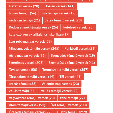
Hazafias versek
(20)
Hosszú versek
(141)
humor témájú
(56)
Ima témájú versek
(19)
irodalom témájú
(21)
Játék témájú versek
(23)
Kedvesemnek témájú versek
(26)
kötelező versek
(23)
kötelező versek álltalános iskolában
(19)
Legszebb magyar versek
(38)
Mindennapok témájú versek
(245)
Pünkösdi versek
(21)
rövid magyar versek
(81)
Szenvedés témájú versek
(19)
Szerelmes versek
(203)
Szomorúság témájú versek
(41)
Tavaszi versek
(50)
Természet témájú versek
(357)
Társadalom témájú versek
(19)
Tél versek
(41)
utazás témájú
(33)
Valentin-napi versek
(23)
vallás témájú
(64)
Vallás témájú versek
(42)
Vágyakozás témájú versek
(23)
zene témájú
(27)
Álom témájú versek
(51)
Élet témájú versek
(203)
Öregedés témájú versek
(22)
állatok témájú
(219)