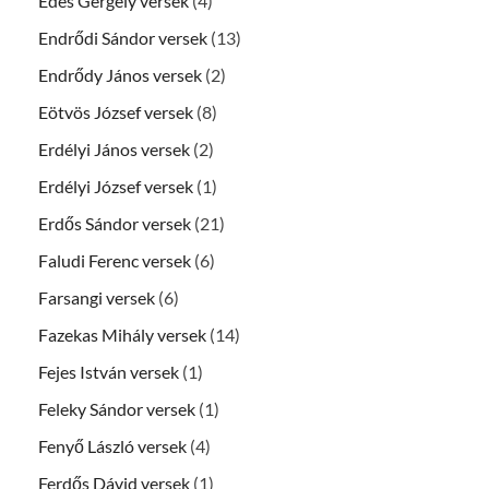
Édes Gergely versek
(4)
Endrődi Sándor versek
(13)
Endrődy János versek
(2)
Eötvös József versek
(8)
Erdélyi János versek
(2)
Erdélyi József versek
(1)
Erdős Sándor versek
(21)
Faludi Ferenc versek
(6)
Farsangi versek
(6)
Fazekas Mihály versek
(14)
Fejes István versek
(1)
Feleky Sándor versek
(1)
Fenyő László versek
(4)
Ferdős Dávid versek
(1)