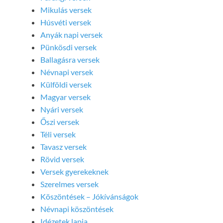
Mikulás versek
Húsvéti versek
Anyák napi versek
Pünkösdi versek
Ballagásra versek
Névnapi versek
Külföldi versek
Magyar versek
Nyári versek
Őszi versek
Téli versek
Tavasz versek
Rövid versek
Versek gyerekeknek
Szerelmes versek
Köszöntések – Jókívánságok
Névnapi köszöntések
Idézetek lapja