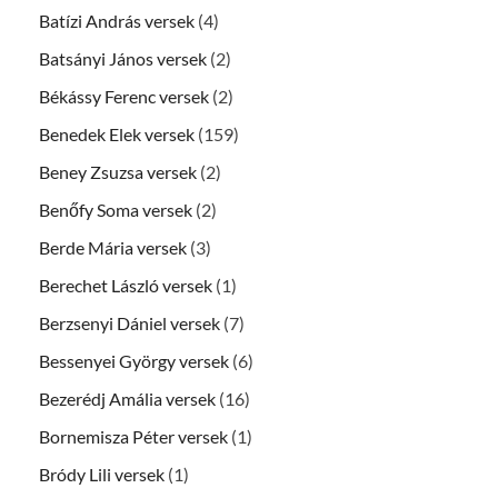
Batízi András versek
(4)
Batsányi János versek
(2)
Békássy Ferenc versek
(2)
Benedek Elek versek
(159)
Beney Zsuzsa versek
(2)
Benőfy Soma versek
(2)
Berde Mária versek
(3)
Berechet László versek
(1)
Berzsenyi Dániel versek
(7)
Bessenyei György versek
(6)
Bezerédj Amália versek
(16)
Bornemisza Péter versek
(1)
Bródy Lili versek
(1)