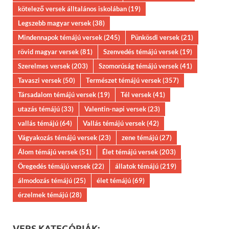
kötelező versek álltalános iskolában
(19)
Legszebb magyar versek
(38)
Mindennapok témájú versek
(245)
Pünkösdi versek
(21)
rövid magyar versek
(81)
Szenvedés témájú versek
(19)
Szerelmes versek
(203)
Szomorúság témájú versek
(41)
Tavaszi versek
(50)
Természet témájú versek
(357)
Társadalom témájú versek
(19)
Tél versek
(41)
utazás témájú
(33)
Valentin-napi versek
(23)
vallás témájú
(64)
Vallás témájú versek
(42)
Vágyakozás témájú versek
(23)
zene témájú
(27)
Álom témájú versek
(51)
Élet témájú versek
(203)
Öregedés témájú versek
(22)
állatok témájú
(219)
álmodozás témájú
(25)
élet témájú
(69)
érzelmek témájú
(28)
VERS KATEGÓRIÁK: