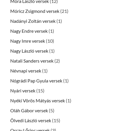
Móra László versek
(12)
Móricz Zsigmond versek
(21)
Nadányi Zoltán versek
(1)
Nagy Endre versek
(1)
Nagy Imre versek
(10)
Nagy László versek
(1)
Natali Sanders versek
(2)
Névnapi versek
(1)
Nógrádi Pap Gyula versek
(1)
Nyári versek
(15)
Nyéki Vörös Mátyás versek
(1)
Oláh Gábor versek
(5)
Ölvedi László versek
(15)
Orczy Lőrinc versek
(3)