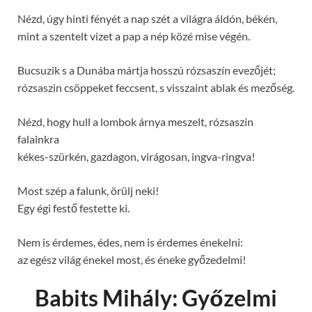
Nézd, úgy hinti fényét a nap szét a világra áldón, békén,
mint a szentelt vizet a pap a nép közé mise végén.
Bucsuzik s a Dunába mártja hosszú rózsaszín evezőjét;
rózsaszin csöppeket feccsent, s visszaint ablak és mezőség.
Nézd, hogy hull a lombok árnya meszelt, rózsaszin
falainkra
kékes-szürkén, gazdagon, virágosan, ingva-ringva!
Most szép a falunk, örülj neki!
Egy égi festő festette ki.
Nem is érdemes, édes, nem is érdemes énekelni:
az egész világ énekel most, és éneke győzedelmi!
Babits Mihály: Győzelmi