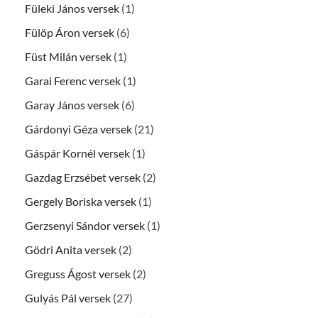
Füleki János versek
(1)
Fülöp Áron versek
(6)
Füst Milán versek
(1)
Garai Ferenc versek
(1)
Garay János versek
(6)
Gárdonyi Géza versek
(21)
Gáspár Kornél versek
(1)
Gazdag Erzsébet versek
(2)
Gergely Boriska versek
(1)
Gerzsenyi Sándor versek
(1)
Gödri Anita versek
(2)
Greguss Ágost versek
(2)
Gulyás Pál versek
(27)