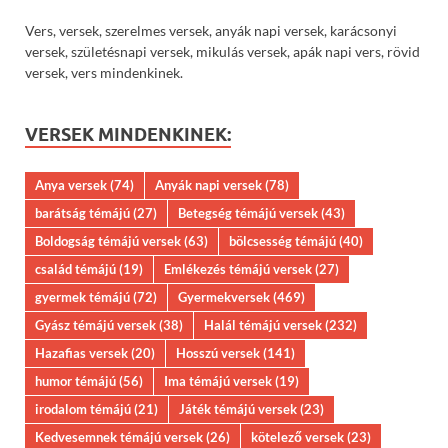
Vers, versek, szerelmes versek, anyák napi versek, karácsonyi
versek, születésnapi versek, mikulás versek, apák napi vers, rövid
versek, vers mindenkinek.
VERSEK MINDENKINEK:
Anya versek
(74)
Anyák napi versek
(78)
barátság témájú
(27)
Betegség témájú versek
(43)
Boldogság témájú versek
(63)
bölcsesség témájú
(40)
család témájú
(19)
Emlékezés témájú versek
(27)
gyermek témájú
(72)
Gyermekversek
(469)
Gyász témájú versek
(38)
Halál témájú versek
(232)
Hazafias versek
(20)
Hosszú versek
(141)
humor témájú
(56)
Ima témájú versek
(19)
irodalom témájú
(21)
Játék témájú versek
(23)
Kedvesemnek témájú versek
(26)
kötelező versek
(23)