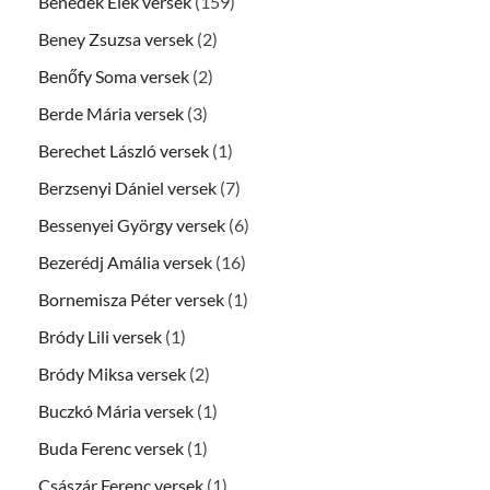
Benedek Elek versek
(159)
Beney Zsuzsa versek
(2)
Benőfy Soma versek
(2)
Berde Mária versek
(3)
Berechet László versek
(1)
Berzsenyi Dániel versek
(7)
Bessenyei György versek
(6)
Bezerédj Amália versek
(16)
Bornemisza Péter versek
(1)
Bródy Lili versek
(1)
Bródy Miksa versek
(2)
Buczkó Mária versek
(1)
Buda Ferenc versek
(1)
Császár Ferenc versek
(1)