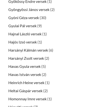
Gyökössy Endre versek
(1)
Gyöngyössi János versek
(2)
Gyóni Géza versek
(30)
Gyulai Pál versek
(9)
Hajnal László versek
(1)
Hajós Izsó versek
(1)
Harsányi Kálmán versek
(6)
Harsányi Zsolt versek
(2)
Havas Gyula versek
(5)
Havas István versek
(2)
Heinrich Heine versek
(1)
Heltai Gáspár versek
(2)
Homonnay Imre versek
(1)
Húsvéti versek
(7)