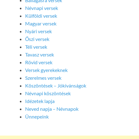
Ballagásra versek
Névnapi versek
Külföldi versek
Magyar versek
Nyári versek
Őszi versek
Téli versek
Tavasz versek
Rövid versek
Versek gyerekeknek
Szerelmes versek
Köszöntések – Jókívánságok
Névnapi köszöntések
Idézetek lapja
Neved napja – Névnapok
Ünnepeink