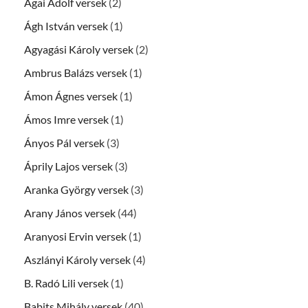
Ágai Adolf versek
(2)
Ágh István versek
(1)
Agyagási Károly versek
(2)
Ambrus Balázs versek
(1)
Ámon Ágnes versek
(1)
Ámos Imre versek
(1)
Ányos Pál versek
(3)
Áprily Lajos versek
(3)
Aranka György versek
(3)
Arany János versek
(44)
Aranyosi Ervin versek
(1)
Aszlányi Károly versek
(4)
B. Radó Lili versek
(1)
Babits Mihály versek
(40)