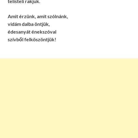
telisteli rakjuk.
Amit érzünk, amit szólnánk,
vidám dalba öntjük,
édesanyát énekszóval
szívből felköszöntjük!