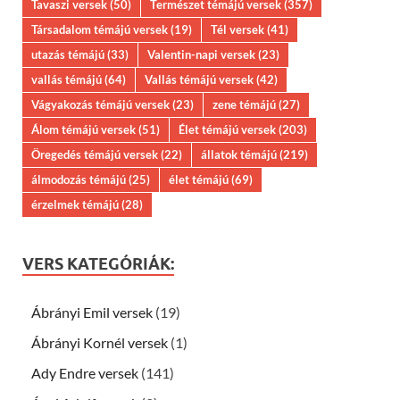
Tavaszi versek
(50)
Természet témájú versek
(357)
Társadalom témájú versek
(19)
Tél versek
(41)
utazás témájú
(33)
Valentin-napi versek
(23)
vallás témájú
(64)
Vallás témájú versek
(42)
Vágyakozás témájú versek
(23)
zene témájú
(27)
Álom témájú versek
(51)
Élet témájú versek
(203)
Öregedés témájú versek
(22)
állatok témájú
(219)
álmodozás témájú
(25)
élet témájú
(69)
érzelmek témájú
(28)
VERS KATEGÓRIÁK:
Ábrányi Emil versek
(19)
Ábrányi Kornél versek
(1)
Ady Endre versek
(141)