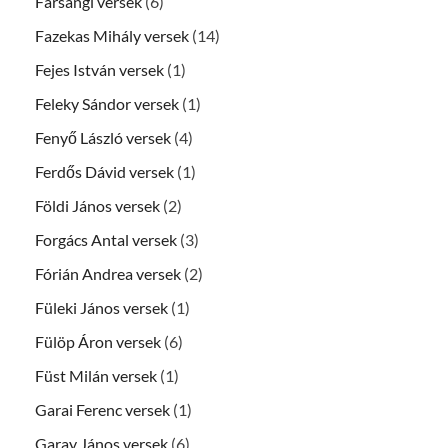
Farsangi versek
(6)
Fazekas Mihály versek
(14)
Fejes István versek
(1)
Feleky Sándor versek
(1)
Fenyő László versek
(4)
Ferdős Dávid versek
(1)
Földi János versek
(2)
Forgács Antal versek
(3)
Fórián Andrea versek
(2)
Füleki János versek
(1)
Fülöp Áron versek
(6)
Füst Milán versek
(1)
Garai Ferenc versek
(1)
Garay János versek
(6)