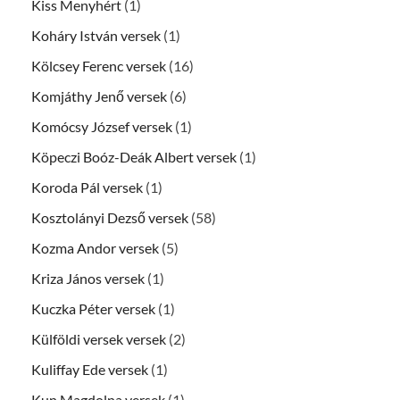
Kiss Menyhért
(1)
Koháry István versek
(1)
Kölcsey Ferenc versek
(16)
Komjáthy Jenő versek
(6)
Komócsy József versek
(1)
Köpeczi Boóz-Deák Albert versek
(1)
Koroda Pál versek
(1)
Kosztolányi Dezső versek
(58)
Kozma Andor versek
(5)
Kriza János versek
(1)
Kuczka Péter versek
(1)
Külföldi versek versek
(2)
Kuliffay Ede versek
(1)
Kun Magdolna versek
(1)