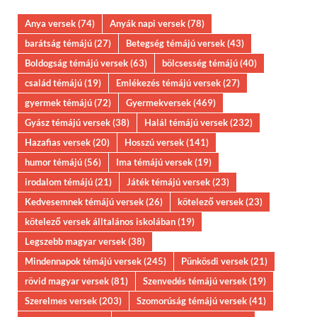
Anya versek
(74)
Anyák napi versek
(78)
barátság témájú
(27)
Betegség témájú versek
(43)
Boldogság témájú versek
(63)
bölcsesség témájú
(40)
család témájú
(19)
Emlékezés témájú versek
(27)
gyermek témájú
(72)
Gyermekversek
(469)
Gyász témájú versek
(38)
Halál témájú versek
(232)
Hazafias versek
(20)
Hosszú versek
(141)
humor témájú
(56)
Ima témájú versek
(19)
irodalom témájú
(21)
Játék témájú versek
(23)
Kedvesemnek témájú versek
(26)
kötelező versek
(23)
kötelező versek álltalános iskolában
(19)
Legszebb magyar versek
(38)
Mindennapok témájú versek
(245)
Pünkösdi versek
(21)
rövid magyar versek
(81)
Szenvedés témájú versek
(19)
Szerelmes versek
(203)
Szomorúság témájú versek
(41)