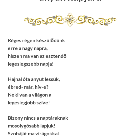
Réges régen készülődünk
erre a nagy napra,
hiszen ma van az esztendő
legeslegszebb napja!
Hajnal óta anyut lessük,
ébred- már, hív-e?
Neki van a világon a
legeslegjobb szíve!
Bizony nincs a naptáraknak
mosolygósabb lapjuk!
Szobáját ma virágokkal