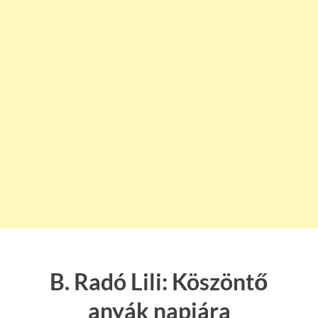
B. Radó Lili: Köszöntő
anyák napjára