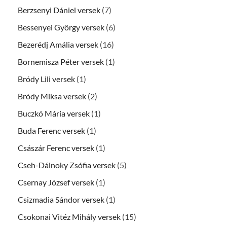
Berzsenyi Dániel versek
(7)
Bessenyei György versek
(6)
Bezerédj Amália versek
(16)
Bornemisza Péter versek
(1)
Bródy Lili versek
(1)
Bródy Miksa versek
(2)
Buczkó Mária versek
(1)
Buda Ferenc versek
(1)
Császár Ferenc versek
(1)
Cseh-Dálnoky Zsófia versek
(5)
Csernay József versek
(1)
Csizmadia Sándor versek
(1)
Csokonai Vitéz Mihály versek
(15)