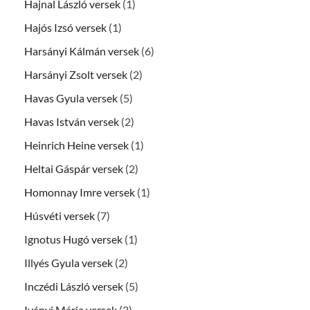
Hajnal László versek
(1)
Hajós Izsó versek
(1)
Harsányi Kálmán versek
(6)
Harsányi Zsolt versek
(2)
Havas Gyula versek
(5)
Havas István versek
(2)
Heinrich Heine versek
(1)
Heltai Gáspár versek
(2)
Homonnay Imre versek
(1)
Húsvéti versek
(7)
Ignotus Hugó versek
(1)
Illyés Gyula versek
(2)
Inczédi László versek
(5)
Iványi Mária versek
(2)