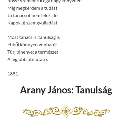
Rossz szememről egy nagy könyvben
Míg megkérdem a tudást:
Jó tanácsot nem lelek, de
Kapok új szemgyulladást.
Most tanács is, tanulság is
Ebből könnyen vonható:
Tűrj pihenve; a természet
A legjobb útmutató.
1881.
Arany János: Tanulság