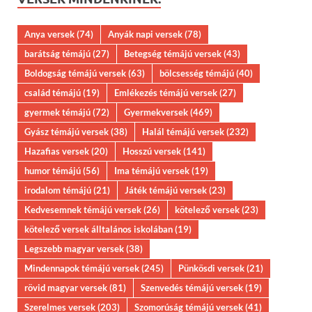
Anya versek
(74)
Anyák napi versek
(78)
barátság témájú
(27)
Betegség témájú versek
(43)
Boldogság témájú versek
(63)
bölcsesség témájú
(40)
család témájú
(19)
Emlékezés témájú versek
(27)
gyermek témájú
(72)
Gyermekversek
(469)
Gyász témájú versek
(38)
Halál témájú versek
(232)
Hazafias versek
(20)
Hosszú versek
(141)
humor témájú
(56)
Ima témájú versek
(19)
irodalom témájú
(21)
Játék témájú versek
(23)
Kedvesemnek témájú versek
(26)
kötelező versek
(23)
kötelező versek álltalános iskolában
(19)
Legszebb magyar versek
(38)
Mindennapok témájú versek
(245)
Pünkösdi versek
(21)
rövid magyar versek
(81)
Szenvedés témájú versek
(19)
Szerelmes versek
(203)
Szomorúság témájú versek
(41)