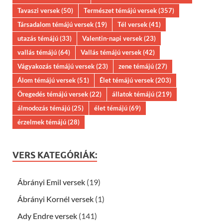
Tavaszi versek
(50)
Természet témájú versek
(357)
Társadalom témájú versek
(19)
Tél versek
(41)
utazás témájú
(33)
Valentin-napi versek
(23)
vallás témájú
(64)
Vallás témájú versek
(42)
Vágyakozás témájú versek
(23)
zene témájú
(27)
Álom témájú versek
(51)
Élet témájú versek
(203)
Öregedés témájú versek
(22)
állatok témájú
(219)
álmodozás témájú
(25)
élet témájú
(69)
érzelmek témájú
(28)
VERS KATEGÓRIÁK:
Ábrányi Emil versek
(19)
Ábrányi Kornél versek
(1)
Ady Endre versek
(141)