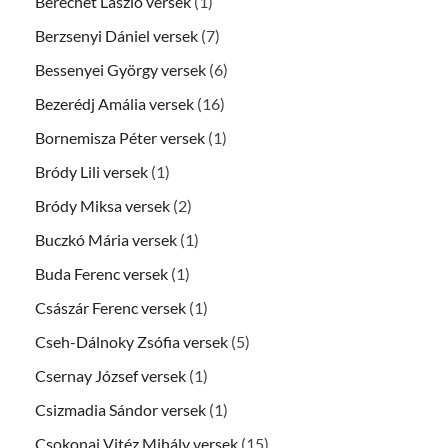
Berechet László versek
(1)
Berzsenyi Dániel versek
(7)
Bessenyei György versek
(6)
Bezerédj Amália versek
(16)
Bornemisza Péter versek
(1)
Bródy Lili versek
(1)
Bródy Miksa versek
(2)
Buczkó Mária versek
(1)
Buda Ferenc versek
(1)
Császár Ferenc versek
(1)
Cseh-Dálnoky Zsófia versek
(5)
Csernay József versek
(1)
Csizmadia Sándor versek
(1)
Csokonai Vitéz Mihály versek
(15)