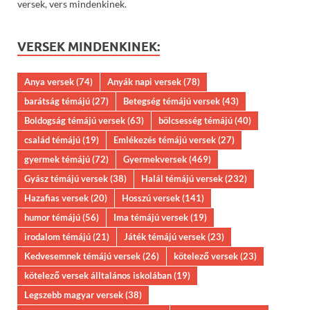
versek, vers mindenkinek.
VERSEK MINDENKINEK:
Anya versek
(74)
Anyák napi versek
(78)
barátság témájú
(27)
Betegség témájú versek
(43)
Boldogság témájú versek
(63)
bölcsesség témájú
(40)
család témájú
(19)
Emlékezés témájú versek
(27)
gyermek témájú
(72)
Gyermekversek
(469)
Gyász témájú versek
(38)
Halál témájú versek
(232)
Hazafias versek
(20)
Hosszú versek
(141)
humor témájú
(56)
Ima témájú versek
(19)
irodalom témájú
(21)
Játék témájú versek
(23)
Kedvesemnek témájú versek
(26)
kötelező versek
(23)
kötelező versek álltalános iskolában
(19)
Legszebb magyar versek
(38)