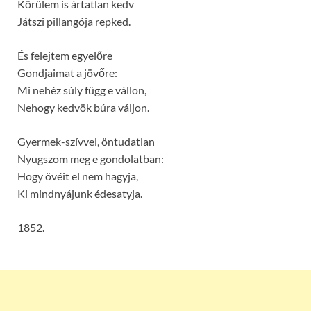
Körülem is ártatlan kedv
Játszi pillangója repked.
És felejtem egyelőre
Gondjaimat a jövőre:
Mi nehéz súly függ e vállon,
Nehogy kedvök búra váljon.
Gyermek-szívvel, öntudatlan
Nyugszom meg e gondolatban:
Hogy övéit el nem hagyja,
Ki mindnyájunk édesatyja.
1852.