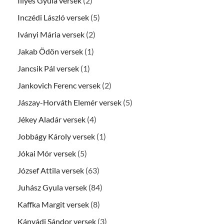
Illyés Gyula versek
(2)
Inczédi László versek
(5)
Iványi Mária versek
(2)
Jakab Ödön versek
(1)
Jancsik Pál versek
(1)
Jankovich Ferenc versek
(2)
Jászay-Horváth Elemér versek
(5)
Jékey Aladár versek
(4)
Jobbágy Károly versek
(1)
Jókai Mór versek
(5)
József Attila versek
(63)
Juhász Gyula versek
(84)
Kaffka Margit versek
(8)
Kányádi Sándor versek
(3)