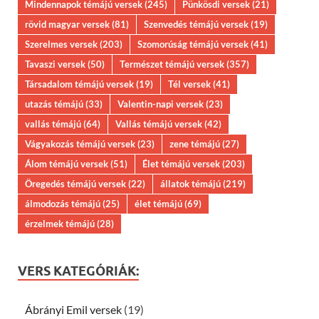
Mindennapok témájú versek
(245)
Pünkösdi versek
(21)
rövid magyar versek
(81)
Szenvedés témájú versek
(19)
Szerelmes versek
(203)
Szomorúság témájú versek
(41)
Tavaszi versek
(50)
Természet témájú versek
(357)
Társadalom témájú versek
(19)
Tél versek
(41)
utazás témájú
(33)
Valentin-napi versek
(23)
vallás témájú
(64)
Vallás témájú versek
(42)
Vágyakozás témájú versek
(23)
zene témájú
(27)
Álom témájú versek
(51)
Élet témájú versek
(203)
Öregedés témájú versek
(22)
állatok témájú
(219)
álmodozás témájú
(25)
élet témájú
(69)
érzelmek témájú
(28)
VERS KATEGÓRIÁK:
Ábrányi Emil versek
(19)