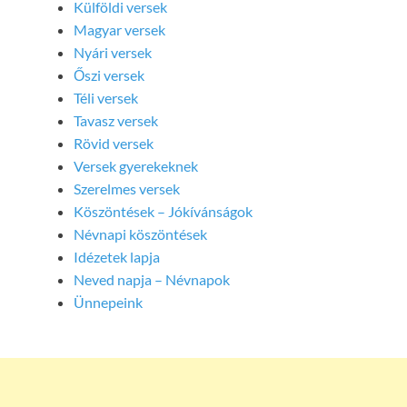
Külföldi versek
Magyar versek
Nyári versek
Őszi versek
Téli versek
Tavasz versek
Rövid versek
Versek gyerekeknek
Szerelmes versek
Köszöntések – Jókívánságok
Névnapi köszöntések
Idézetek lapja
Neved napja – Névnapok
Ünnepeink