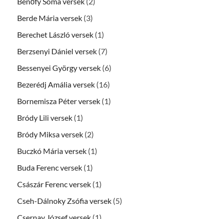
Benőfy Soma versek
(2)
Berde Mária versek
(3)
Berechet László versek
(1)
Berzsenyi Dániel versek
(7)
Bessenyei György versek
(6)
Bezerédj Amália versek
(16)
Bornemisza Péter versek
(1)
Bródy Lili versek
(1)
Bródy Miksa versek
(2)
Buczkó Mária versek
(1)
Buda Ferenc versek
(1)
Császár Ferenc versek
(1)
Cseh-Dálnoky Zsófia versek
(5)
Csernay József versek
(1)