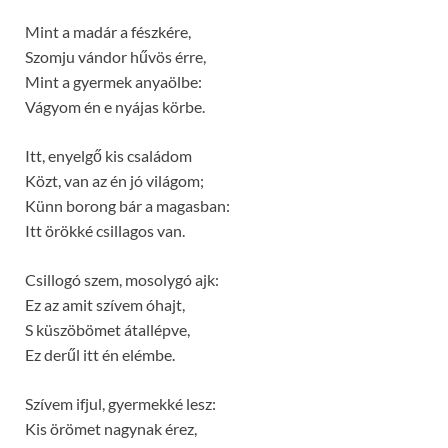
Mint a madár a fészkére,
Szomju vándor hűvös érre,
Mint a gyermek anyaölbe:
Vágyom én e nyájas körbe.
Itt, enyelgő kis családom
Közt, van az én jó világom;
Künn borong bár a magasban:
Itt örökké csillagos van.
Csillogó szem, mosolygó ajk:
Ez az amit szívem óhajt,
S küszöbömet átallépve,
Ez derűl itt én elémbe.
Szívem ifjul, gyermekké lesz:
Kis örömet nagynak érez,