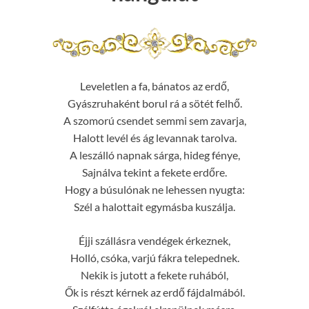
Leveletlen a fa, bánatos az erdő,
Gyászruhaként borul rá a sötét felhő.
A szomorú csendet semmi sem zavarja,
Halott levél és ág levannak tarolva.
A leszálló napnak sárga, hideg fénye,
Sajnálva tekint a fekete erdőre.
Hogy a búsulónak ne lehessen nyugta:
Szél a halottait egymásba kuszálja.
Éjji szállásra vendégek érkeznek,
Holló, csóka, varjú fákra telepednek.
Nekik is jutott a fekete ruhából,
Ők is részt kérnek az erdő fájdalmából.