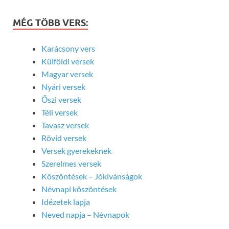
MÉG TÖBB VERS:
Karácsony vers
Külföldi versek
Magyar versek
Nyári versek
Őszi versek
Téli versek
Tavasz versek
Rövid versek
Versek gyerekeknek
Szerelmes versek
Köszöntések – Jókívánságok
Névnapi köszöntések
Idézetek lapja
Neved napja – Névnapok