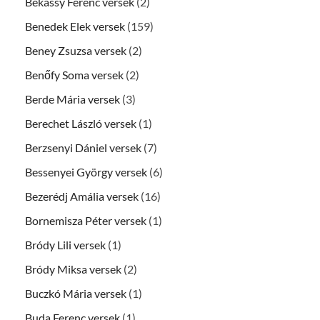
Békássy Ferenc versek
(2)
Benedek Elek versek
(159)
Beney Zsuzsa versek
(2)
Benőfy Soma versek
(2)
Berde Mária versek
(3)
Berechet László versek
(1)
Berzsenyi Dániel versek
(7)
Bessenyei György versek
(6)
Bezerédj Amália versek
(16)
Bornemisza Péter versek
(1)
Bródy Lili versek
(1)
Bródy Miksa versek
(2)
Buczkó Mária versek
(1)
Buda Ferenc versek
(1)