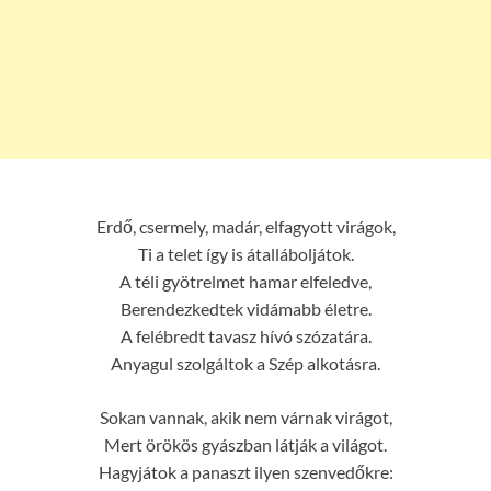
Erdő, csermely, madár, elfagyott virágok,
Ti a telet így is átalláboljátok.
A téli gyötrelmet hamar elfeledve,
Berendezkedtek vidámabb életre.
A felébredt tavasz hívó szózatára.
Anyagul szolgáltok a Szép alkotásra.
Sokan vannak, akik nem várnak virágot,
Mert örökös gyászban látják a világot.
Hagyjátok a panaszt ilyen szenvedőkre: