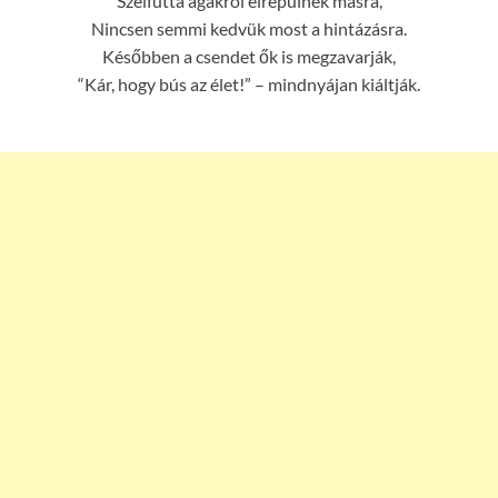
Szélfútta ágakról elrepülnek másra,
Nincsen semmi kedvük most a hintázásra.
Későbben a csendet ők is megzavarják,
“Kár, hogy bús az élet!” – mindnyájan kiáltják.