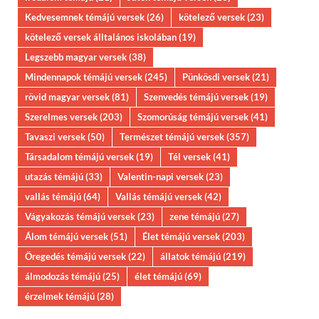
Kedvesemnek témájú versek
(26)
kötelező versek
(23)
kötelező versek álltalános iskolában
(19)
Legszebb magyar versek
(38)
Mindennapok témájú versek
(245)
Pünkösdi versek
(21)
rövid magyar versek
(81)
Szenvedés témájú versek
(19)
Szerelmes versek
(203)
Szomorúság témájú versek
(41)
Tavaszi versek
(50)
Természet témájú versek
(357)
Társadalom témájú versek
(19)
Tél versek
(41)
utazás témájú
(33)
Valentin-napi versek
(23)
vallás témájú
(64)
Vallás témájú versek
(42)
Vágyakozás témájú versek
(23)
zene témájú
(27)
Álom témájú versek
(51)
Élet témájú versek
(203)
Öregedés témájú versek
(22)
állatok témájú
(219)
álmodozás témájú
(25)
élet témájú
(69)
érzelmek témájú
(28)