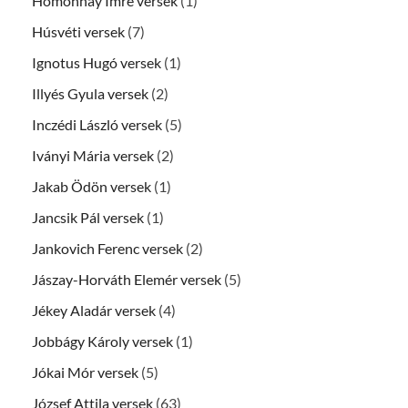
Homonnay Imre versek
(1)
Húsvéti versek
(7)
Ignotus Hugó versek
(1)
Illyés Gyula versek
(2)
Inczédi László versek
(5)
Iványi Mária versek
(2)
Jakab Ödön versek
(1)
Jancsik Pál versek
(1)
Jankovich Ferenc versek
(2)
Jászay-Horváth Elemér versek
(5)
Jékey Aladár versek
(4)
Jobbágy Károly versek
(1)
Jókai Mór versek
(5)
József Attila versek
(63)