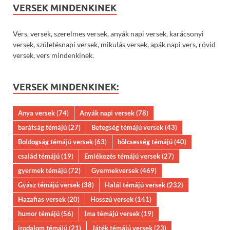
VERSEK MINDENKINEK
Vers, versek, szerelmes versek, anyák napi versek, karácsonyi
versek, születésnapi versek, mikulás versek, apák napi vers, rövid
versek, vers mindenkinek.
VERSEK MINDENKINEK:
Anya versek
(74)
Anyák napi versek
(78)
barátság témájú
(27)
Betegség témájú versek
(43)
Boldogság témájú versek
(63)
bölcsesség témájú
(40)
család témájú
(19)
Emlékezés témájú versek
(27)
gyermek témájú
(72)
Gyermekversek
(469)
Gyász témájú versek
(38)
Halál témájú versek
(232)
Hazafias versek
(20)
Hosszú versek
(141)
humor témájú
(56)
Ima témájú versek
(19)
irodalom témájú
(21)
Játék témájú versek
(23)