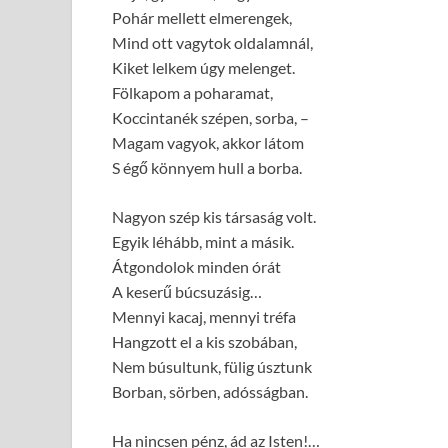
Pohár mellett elmerengek,
Mind ott vagytok oldalamnál,
Kiket lelkem úgy melenget.
Fölkapom a poharamat,
Koccintanék szépen, sorba, –
Magam vagyok, akkor látom
S égő könnyem hull a borba.
Nagyon szép kis társaság volt.
Egyik léhább, mint a másik.
Átgondolok minden órát
A keserű búcsuzásig…
Mennyi kacaj, mennyi tréfa
Hangzott el a kis szobában,
Nem búsultunk, fülig úsztunk
Borban, sörben, adósságban.
Ha nincsen pénz, ád az Isten!…