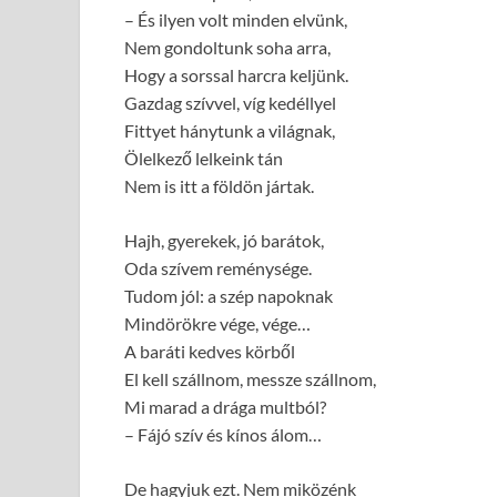
– És ilyen volt minden elvünk,
Nem gondoltunk soha arra,
Hogy a sorssal harcra keljünk.
Gazdag szívvel, víg kedéllyel
Fittyet hánytunk a világnak,
Ölelkező lelkeink tán
Nem is itt a földön jártak.
Hajh, gyerekek, jó barátok,
Oda szívem reménysége.
Tudom jól: a szép napoknak
Mindörökre vége, vége…
A baráti kedves körből
El kell szállnom, messze szállnom,
Mi marad a drága multból?
– Fájó szív és kínos álom…
De hagyjuk ezt. Nem miközénk