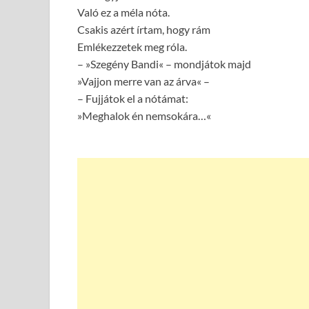
Való ez a méla nóta.
Csakis azért írtam, hogy rám
Emlékezzetek meg róla.
– »Szegény Bandi« – mondjátok majd
»Vajjon merre van az árva« –
– Fujjátok el a nótámat:
»Meghalok én nemsokára…«