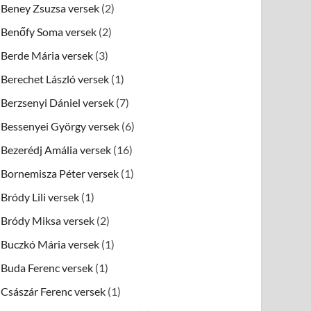
Beney Zsuzsa versek
(2)
Benőfy Soma versek
(2)
Berde Mária versek
(3)
Berechet László versek
(1)
Berzsenyi Dániel versek
(7)
Bessenyei György versek
(6)
Bezerédj Amália versek
(16)
Bornemisza Péter versek
(1)
Bródy Lili versek
(1)
Bródy Miksa versek
(2)
Buczkó Mária versek
(1)
Buda Ferenc versek
(1)
Császár Ferenc versek
(1)