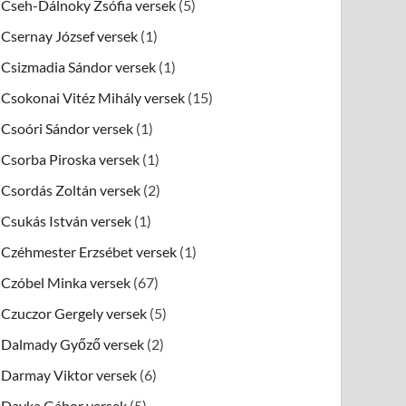
Cseh-Dálnoky Zsófia versek
(5)
Csernay József versek
(1)
Csizmadia Sándor versek
(1)
Csokonai Vitéz Mihály versek
(15)
Csoóri Sándor versek
(1)
Csorba Piroska versek
(1)
Csordás Zoltán versek
(2)
Csukás István versek
(1)
Czéhmester Erzsébet versek
(1)
Czóbel Minka versek
(67)
Czuczor Gergely versek
(5)
Dalmady Győző versek
(2)
Darmay Viktor versek
(6)
Dayka Gábor versek
(5)