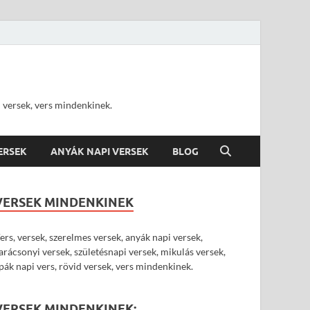
d versek, vers mindenkinek.
VERSEK
ANYÁK NAPI VERSEK
BLOG
VERSEK MINDENKINEK
ers, versek, szerelmes versek, anyák napi versek,
arácsonyi versek, születésnapi versek, mikulás versek,
pák napi vers, rövid versek, vers mindenkinek.
VERSEK MINDENKINEK: