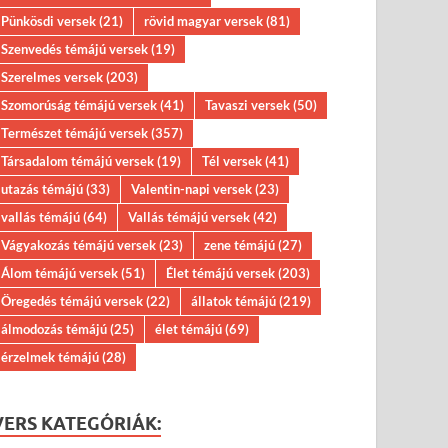
Pünkösdi versek
(21)
rövid magyar versek
(81)
Szenvedés témájú versek
(19)
Szerelmes versek
(203)
Szomorúság témájú versek
(41)
Tavaszi versek
(50)
Természet témájú versek
(357)
Társadalom témájú versek
(19)
Tél versek
(41)
utazás témájú
(33)
Valentin-napi versek
(23)
vallás témájú
(64)
Vallás témájú versek
(42)
Vágyakozás témájú versek
(23)
zene témájú
(27)
Álom témájú versek
(51)
Élet témájú versek
(203)
Öregedés témájú versek
(22)
állatok témájú
(219)
álmodozás témájú
(25)
élet témájú
(69)
érzelmek témájú
(28)
VERS KATEGÓRIÁK: