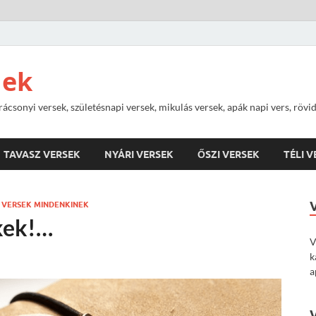
nek
rácsonyi versek, születésnapi versek, mikulás versek, apák napi vers, rövi
TAVASZ VERSEK
NYÁRI VERSEK
ŐSZI VERSEK
TÉLI 
/
VERSEK MINDENKINEK
kek!…
V
k
a