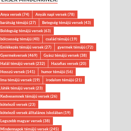
Anya versek
(74)
Anyák napi versek
(78)
barátság témájú
(27)
Betegség témájú versek
(43)
Boldogság témájú versek
(63)
bölcsesség témájú
(40)
család témájú
(19)
Emlékezés témájú versek
(27)
gyermek témájú
(72)
Gyermekversek
(469)
Gyász témájú versek
(38)
Halál témájú versek
(232)
Hazafias versek
(20)
Hosszú versek
(141)
humor témájú
(56)
Ima témájú versek
(19)
irodalom témájú
(21)
Játék témájú versek
(23)
Kedvesemnek témájú versek
(26)
kötelező versek
(23)
kötelező versek álltalános iskolában
(19)
Legszebb magyar versek
(38)
Mindennapok témájú versek
(245)