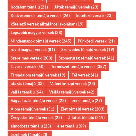
irodalom témájú
(21)
Játék témájú versek
(23)
Kedvesemnek témájú versek
(26)
kötelező versek
(23)
kötelező versek álltalános iskolában
(19)
Legszebb magyar versek
(38)
Mindennapok témájú versek
(245)
Pünkösdi versek
(21)
rövid magyar versek
(81)
Szenvedés témájú versek
(19)
Szerelmes versek
(203)
Szomorúság témájú versek
(41)
Tavaszi versek
(50)
Természet témájú versek
(357)
Társadalom témájú versek
(19)
Tél versek
(41)
utazás témájú
(33)
Valentin-napi versek
(23)
vallás témájú
(64)
Vallás témájú versek
(42)
Vágyakozás témájú versek
(23)
zene témájú
(27)
Álom témájú versek
(51)
Élet témájú versek
(203)
Öregedés témájú versek
(22)
állatok témájú
(219)
álmodozás témájú
(25)
élet témájú
(69)
érzelmek témájú
(28)