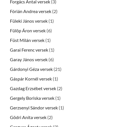
Forgács Antal versek
(3)
Fórián Andrea versek
(2)
Füleki János versek
(1)
Fülöp Áron versek
(6)
Füst Milán versek
(1)
Garai Ferenc versek
(1)
Garay János versek
(6)
Gárdonyi Géza versek
(21)
Gáspár Kornél versek
(1)
Gazdag Erzsébet versek
(2)
Gergely Boriska versek
(1)
Gerzsenyi Sándor versek
(1)
Gödri Anita versek
(2)
Greguss Ágost versek
(2)