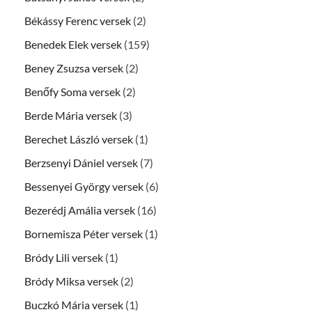
Békássy Ferenc versek
(2)
Benedek Elek versek
(159)
Beney Zsuzsa versek
(2)
Benőfy Soma versek
(2)
Berde Mária versek
(3)
Berechet László versek
(1)
Berzsenyi Dániel versek
(7)
Bessenyei György versek
(6)
Bezerédj Amália versek
(16)
Bornemisza Péter versek
(1)
Bródy Lili versek
(1)
Bródy Miksa versek
(2)
Buczkó Mária versek
(1)