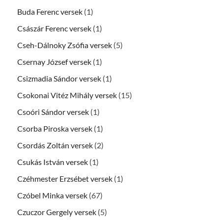
Buda Ferenc versek
(1)
Császár Ferenc versek
(1)
Cseh-Dálnoky Zsófia versek
(5)
Csernay József versek
(1)
Csizmadia Sándor versek
(1)
Csokonai Vitéz Mihály versek
(15)
Csoóri Sándor versek
(1)
Csorba Piroska versek
(1)
Csordás Zoltán versek
(2)
Csukás István versek
(1)
Czéhmester Erzsébet versek
(1)
Czóbel Minka versek
(67)
Czuczor Gergely versek
(5)