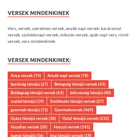
VERSEK MINDENKINEK
Vers, versek, szerelmes versek, anyák napi versek, karácsonyi
versek, születésnapi versek, mikulás versek, apák napi vers, rövid
versek, vers mindenkinek.
VERSEK MINDENKINEK:
Anya versek
(74)
Anyák napi versek
(78)
barátság témájú
(27)
Betegség témájú versek
(43)
Boldogság témájú versek
(63)
bölcsesség témájú
(40)
család témájú
(19)
Emlékezés témájú versek
(27)
gyermek témájú
(72)
Gyermekversek
(469)
Gyász témájú versek
(38)
Halál témájú versek
(232)
Hazafias versek
(20)
Hosszú versek
(141)
humor témájú
(56)
Ima témájú versek
(19)