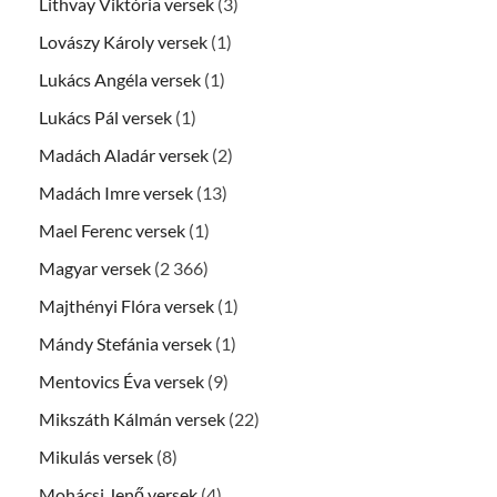
Lithvay Viktória versek
(3)
Lovászy Károly versek
(1)
Lukács Angéla versek
(1)
Lukács Pál versek
(1)
Madách Aladár versek
(2)
Madách Imre versek
(13)
Mael Ferenc versek
(1)
Magyar versek
(2 366)
Majthényi Flóra versek
(1)
Mándy Stefánia versek
(1)
Mentovics Éva versek
(9)
Mikszáth Kálmán versek
(22)
Mikulás versek
(8)
Mohácsi Jenő versek
(4)