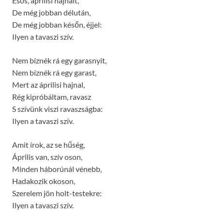
Esős, áprilisi hajnalt,
De még jobban délután,
De még jobban későn, éjjel:
Ilyen a tavaszi szív.
Nem bíznék rá egy garasnyit,
Nem bíznék rá egy garast,
Mert az áprilisi hajnal,
Rég kipróbáltam, ravasz
S szívünk viszi ravaszságba:
Ilyen a tavaszi szív.
Amit írok, az se hűség,
Április van, szív oson,
Minden háborúnál vénebb,
Hadakozik okoson,
Szerelem jön holt-testekre:
Ilyen a tavaszi szív.