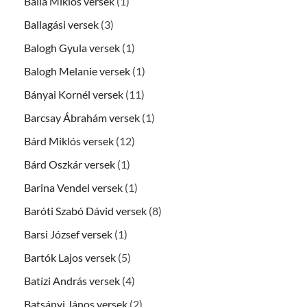
Balla Miklós versek
(1)
Ballagási versek
(3)
Balogh Gyula versek
(1)
Balogh Melanie versek
(1)
Bányai Kornél versek
(11)
Barcsay Ábrahám versek
(1)
Bárd Miklós versek
(12)
Bárd Oszkár versek
(1)
Barina Vendel versek
(1)
Baróti Szabó Dávid versek
(8)
Barsi József versek
(1)
Bartók Lajos versek
(5)
Batízi András versek
(4)
Batsányi János versek
(2)