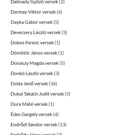
Dalmady Győző versek
(2)
Darmay Viktor versek
(6)
Dayka Gábor versek
(5)
Devecsery László versek
(3)
Dobos Ferenc versek
(1)
Dömötör János versek
(1)
Donászy Magda versek
(5)
Donkó László versek
(3)
Dsida Jenő versek
(36)
Dukai Takách Judit versek
(5)
Dura Máté versek
(1)
Édes Gergely versek
(4)
Endrődi Sándor versek
(13)
Endrődy János versek
(2)