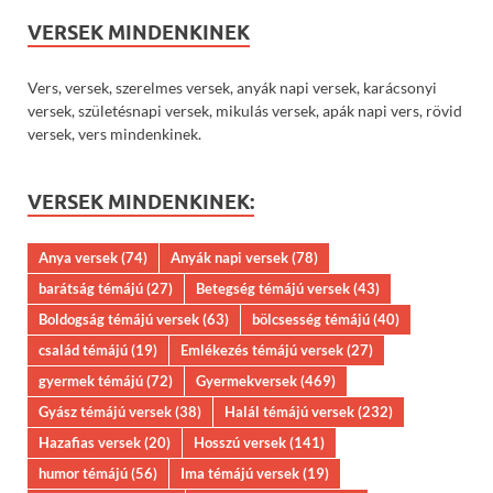
VERSEK MINDENKINEK
Vers, versek, szerelmes versek, anyák napi versek, karácsonyi
versek, születésnapi versek, mikulás versek, apák napi vers, rövid
versek, vers mindenkinek.
VERSEK MINDENKINEK:
Anya versek
(74)
Anyák napi versek
(78)
barátság témájú
(27)
Betegség témájú versek
(43)
Boldogság témájú versek
(63)
bölcsesség témájú
(40)
család témájú
(19)
Emlékezés témájú versek
(27)
gyermek témájú
(72)
Gyermekversek
(469)
Gyász témájú versek
(38)
Halál témájú versek
(232)
Hazafias versek
(20)
Hosszú versek
(141)
humor témájú
(56)
Ima témájú versek
(19)