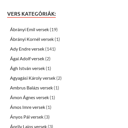
VERS KATEGÓRIÁK:
Ábrányi Emil versek
(19)
Ábrányi Kornél versek
(1)
Ady Endre versek
(141)
Ágai Adolf versek
(2)
Ágh István versek
(1)
Agyagási Károly versek
(2)
Ambrus Balázs versek
(1)
Ámon Ágnes versek
(1)
Ámos Imre versek
(1)
Ányos Pál versek
(3)
Áprily Lajos versek
(3)