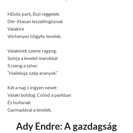
Hűvös park, őszi reggelek:
Dér-ittasan leszállingóznak
Valakire
Vörhenyes tölgyfa-levelek.
Valakinek szeme ragyog,
Szórja a levelet marokkal
S cseng a szive:
“Halleluja, szép aranyok.”
Kél a nap s irigyen nevet:
Valaki boldog. Csönd a parkban
És hullanak
Garmadával a levelek.
Ady Endre: A gazdagság