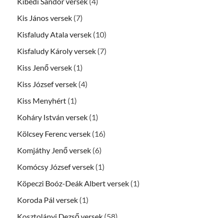
Kibédi Sándor versek
(4)
Kis János versek
(7)
Kisfaludy Atala versek
(10)
Kisfaludy Károly versek
(7)
Kiss Jenő versek
(1)
Kiss József versek
(4)
Kiss Menyhért
(1)
Koháry István versek
(1)
Kölcsey Ferenc versek
(16)
Komjáthy Jenő versek
(6)
Komócsy József versek
(1)
Köpeczi Boóz-Deák Albert versek
(1)
Koroda Pál versek
(1)
Kosztolányi Dezső versek
(58)