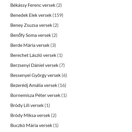
Békássy Ferenc versek
(2)
Benedek Elek versek
(159)
Beney Zsuzsa versek
(2)
Benőfy Soma versek
(2)
Berde Mária versek
(3)
Berechet László versek
(1)
Berzsenyi Dániel versek
(7)
Bessenyei György versek
(6)
Bezerédj Amália versek
(16)
Bornemisza Péter versek
(1)
Bródy Lili versek
(1)
Bródy Miksa versek
(2)
Buczkó Mária versek
(1)