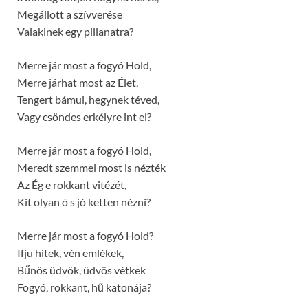
Megállott a szívverése
Valakinek egy pillanatra?
Merre jár most a fogyó Hold,
Merre járhat most az Élet,
Tengert bámul, hegynek téved,
Vagy csöndes erkélyre int el?
Merre jár most a fogyó Hold,
Meredt szemmel most is nézték
Az Ég e rokkant vitézét,
Kit olyan ó s jó ketten nézni?
Merre jár most a fogyó Hold?
Ifju hitek, vén emlékek,
Bűnös üdvök, üdvös vétkek
Fogyó, rokkant, hű katonája?