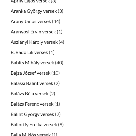
Áprily Lajos versek
(3)
Aranka György versek
(3)
Arany János versek
(44)
Aranyosi Ervin versek
(1)
Aszlányi Károly versek
(4)
B. Radó Lili versek
(1)
Babits Mihály versek
(40)
Bajza József versek
(10)
Balassi Bálint versek
(2)
Balázs Béla versek
(2)
Balázs Ferenc versek
(1)
Bálint György versek
(2)
Bálintffy Etelka versek
(9)
Balla Miklós versek
(1)