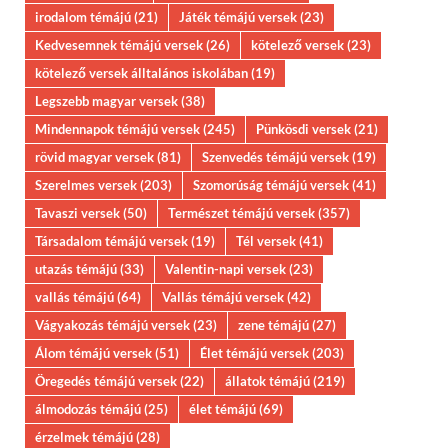
irodalom témájú
(21)
Játék témájú versek
(23)
Kedvesemnek témájú versek
(26)
kötelező versek
(23)
kötelező versek álltalános iskolában
(19)
Legszebb magyar versek
(38)
Mindennapok témájú versek
(245)
Pünkösdi versek
(21)
rövid magyar versek
(81)
Szenvedés témájú versek
(19)
Szerelmes versek
(203)
Szomorúság témájú versek
(41)
Tavaszi versek
(50)
Természet témájú versek
(357)
Társadalom témájú versek
(19)
Tél versek
(41)
utazás témájú
(33)
Valentin-napi versek
(23)
vallás témájú
(64)
Vallás témájú versek
(42)
Vágyakozás témájú versek
(23)
zene témájú
(27)
Álom témájú versek
(51)
Élet témájú versek
(203)
Öregedés témájú versek
(22)
állatok témájú
(219)
álmodozás témájú
(25)
élet témájú
(69)
érzelmek témájú
(28)