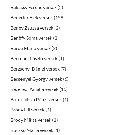
Békássy Ferenc versek
(2)
Benedek Elek versek
(159)
Beney Zsuzsa versek
(2)
Benőfy Soma versek
(2)
Berde Mária versek
(3)
Berechet László versek
(1)
Berzsenyi Dániel versek
(7)
Bessenyei György versek
(6)
Bezerédj Amália versek
(16)
Bornemisza Péter versek
(1)
Bródy Lili versek
(1)
Bródy Miksa versek
(2)
Buczkó Mária versek
(1)