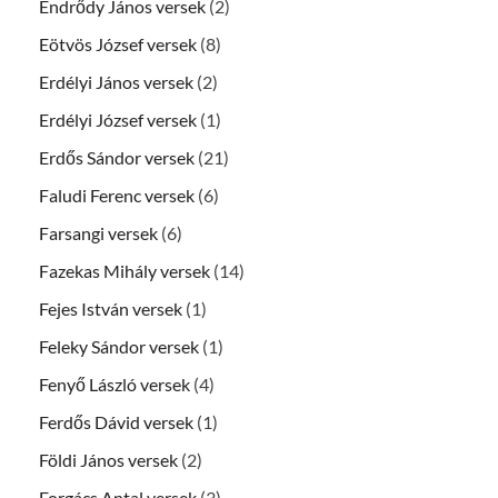
Endrődy János versek
(2)
Eötvös József versek
(8)
Erdélyi János versek
(2)
Erdélyi József versek
(1)
Erdős Sándor versek
(21)
Faludi Ferenc versek
(6)
Farsangi versek
(6)
Fazekas Mihály versek
(14)
Fejes István versek
(1)
Feleky Sándor versek
(1)
Fenyő László versek
(4)
Ferdős Dávid versek
(1)
Földi János versek
(2)
Forgács Antal versek
(3)