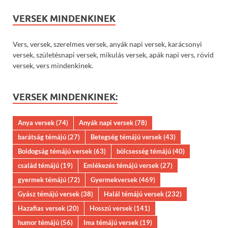
VERSEK MINDENKINEK
Vers, versek, szerelmes versek, anyák napi versek, karácsonyi
versek, születésnapi versek, mikulás versek, apák napi vers, rövid
versek, vers mindenkinek.
VERSEK MINDENKINEK:
Anya versek
(74)
Anyák napi versek
(78)
barátság témájú
(27)
Betegség témájú versek
(43)
Boldogság témájú versek
(63)
bölcsesség témájú
(40)
család témájú
(19)
Emlékezés témájú versek
(27)
gyermek témájú
(72)
Gyermekversek
(469)
Gyász témájú versek
(38)
Halál témájú versek
(232)
Hazafias versek
(20)
Hosszú versek
(141)
humor témájú
(56)
Ima témájú versek
(19)