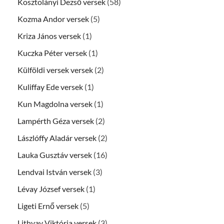
Kosztolányi Dezső versek
(58)
Kozma Andor versek
(5)
Kriza János versek
(1)
Kuczka Péter versek
(1)
Külföldi versek versek
(2)
Kuliffay Ede versek
(1)
Kun Magdolna versek
(1)
Lampérth Géza versek
(2)
Lászlóffy Aladár versek
(2)
Lauka Gusztáv versek
(16)
Lendvai István versek
(3)
Lévay József versek
(1)
Ligeti Ernő versek
(5)
Lithvay Viktória versek
(3)