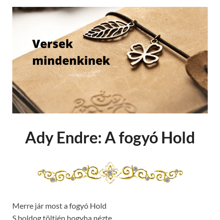
Ady Endre: A fogyó Hold
Merre jár most a fogyó Hold
S boldog töltjén hogyha nézte,