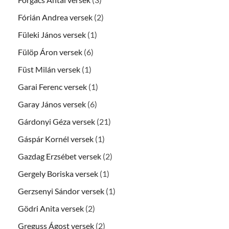
Fórián Andrea versek
(2)
Füleki János versek
(1)
Fülöp Áron versek
(6)
Füst Milán versek
(1)
Garai Ferenc versek
(1)
Garay János versek
(6)
Gárdonyi Géza versek
(21)
Gáspár Kornél versek
(1)
Gazdag Erzsébet versek
(2)
Gergely Boriska versek
(1)
Gerzsenyi Sándor versek
(1)
Gödri Anita versek
(2)
Greguss Ágost versek
(2)