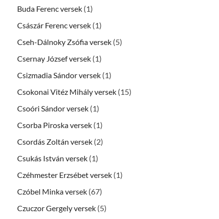
Buda Ferenc versek
(1)
Császár Ferenc versek
(1)
Cseh-Dálnoky Zsófia versek
(5)
Csernay József versek
(1)
Csizmadia Sándor versek
(1)
Csokonai Vitéz Mihály versek
(15)
Csoóri Sándor versek
(1)
Csorba Piroska versek
(1)
Csordás Zoltán versek
(2)
Csukás István versek
(1)
Czéhmester Erzsébet versek
(1)
Czóbel Minka versek
(67)
Czuczor Gergely versek
(5)